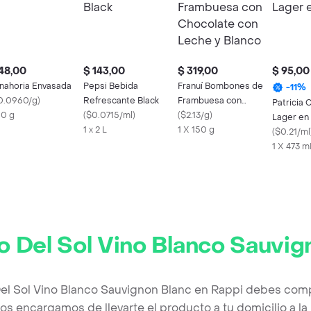
48,00
$ 143,00
$ 319,00
$ 95,00
nahoria Envasada
Pepsi Bebida
Franuí Bombones de
-
11
%
0.0960/g
)
Refrescante Black
Frambuesa con
Patricia 
0 g
(
$0.0715/ml
)
Chocolate con Leche
(
$2.13/g
)
Lager en
1 x 2 L
y Blanco
1 X 150 g
(
$0.21/ml
1 X 473 m
o Del Sol Vino Blanco Sauvig
el Sol Vino Blanco Sauvignon Blanc en Rappi debes comp
os encargamos de llevarte el producto a tu domicilio a l