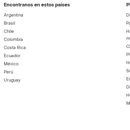
Encontranos en estos países
P
Argentina
D
Brasil
P
Chile
H
m
Colombia
C
Costa Rica
P
Ecuador
H
México
S
Perú
E
Uruguay
D
H
M