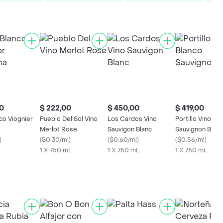
0
$ 222,00
$ 450,00
$ 419,00
co Viognier
Pueblo Del Sol Vino
Los Cardos Vino
Portillo Vino Bl
Merlot Rose
Sauvigon Blanc
Sauvignon Blanc
)
(
$0.30/ml
)
(
$0.60/ml
)
(
$0.56/ml
)
1 X 750 mL
1 X 750 mL
1 X 750 mL