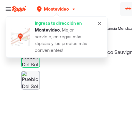
Montevideo
Ingresa tu dirección en
Búsquedas relacionadas:
Vino blanco
,
Pueblo Del Sol
,
Estancia Mendo
Montevideo
.
Mejor
servicio, entregas más
Rappi
pueblo del sol vino blanco sauvigno
rápidas y los precios más
convenientes!