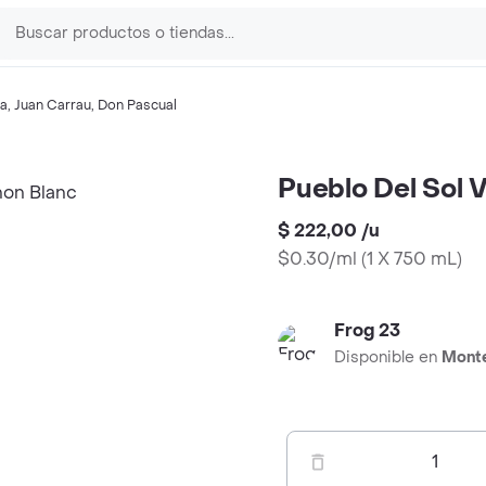
za
,
Juan Carrau
,
Don Pascual
Pueblo Del Sol 
$ 222,00
/
u
$0.30/ml
(
1 X 750 mL
)
Frog 23
Disponible en
Mont
1