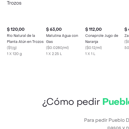
$ 120,00
$ 63,00
$ 112,00
$ 
Rio Natural de la
Matutina Agua con
Conaprole Jugo de
Za
Planta Atún en Trozos
Gas
Naranja
(
$
(
$1/g
)
(
$0.0280/ml
)
(
$0.12/ml
)
50
1 X 120 g
1 X 2.25 L
1 X 1 L
¿Cómo pedir
Puebl
Para pedir Pueblo D
pasos y n