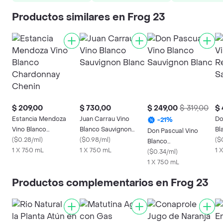
Productos similares en Frog 23
$ 209,00
$ 730,00
$ 249,00
$ 319,00
$ 
Estancia Mendoza
Juan Carrau Vino
Do
-
21
%
Vino Blanco
Blanco Sauvignon
Bl
Don Pascual Vino
Chardonnay Chenin
(
$0.28/ml
)
Blanc
(
$0.98/ml
)
Sa
(
$
Blanco
1 X 750 mL
1 X 750 mL
1 
Sauvignon Blanc
(
$0.34/ml
)
1 X 750 mL
Productos complementarios en Frog 23