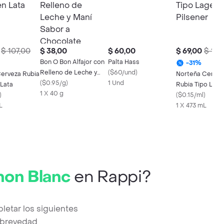
$ 107,00
$ 38,00
$ 60,00
$ 69,00
$ 100
Bon O Bon Alfajor con
Palta Hass
-
31
%
Relleno de Leche y
(
$60/und
)
Cerveza Rubia
Norteña Cervez
Maní Sabor a
(
$0.95/g
)
1 Und
 Lata
Rubia Tipo Lage
Chocolate
1 X 40 g
)
Estilo Pilsener
(
$0.15/ml
)
L
1 X 473 mL
non Blanc
en Rappi?
letar los siguientes
a brevedad