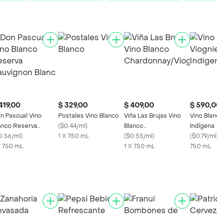
419,00
$ 329,00
$ 409,00
$ 590,0
n Pascual Vino
Postales Vino Blanco
Viña Las Brujas Vino
Vino Blan
anco Reserva
(
$0.44/ml
)
Blanco
Indígena
uvignon Blanc
0.56/ml
)
1 X 750 mL
Chardonnay/Viognier
(
$0.55/ml
)
(
$0.79/ml
X 750 mL
1 X 750 mL
750 mL