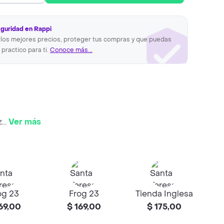
eguridad en Rappi
los mejores precios, proteger tus compras y que puedas
 practico para ti.
Conoce más...
z
...
Ver más
og 23
Frog 23
Tienda Inglesa
Ti
69,00
$ 169,00
$ 175,00