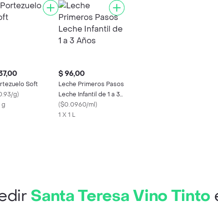
37,00
$ 96,00
rtezuelo Soft
Leche Primeros Pasos
0.93/g
)
Leche Infantil de 1 a 3
 g
Años
(
$0.0960/ml
)
1 X 1 L
edir
Santa Teresa Vino Tinto