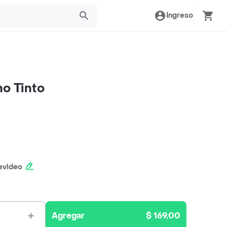
Ingreso
no Tinto
evideo
Agregar
$ 169,00