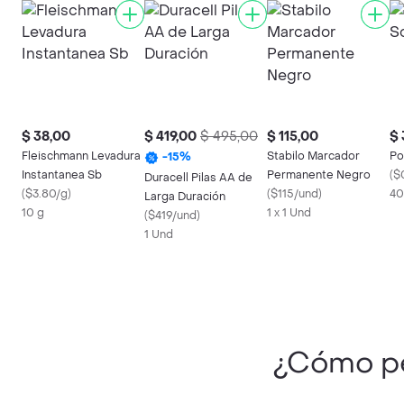
$ 38,00
$ 419,00
$ 495,00
$ 115,00
$ 
Fleischmann Levadura
Stabilo Marcador
Po
-
15
%
Instantanea Sb
Permanente Negro
(
$
Duracell Pilas AA de
(
$3.80/g
)
(
$115/und
)
40
Larga Duración
10 g
1 x 1 Und
(
$419/und
)
1 Und
¿Cómo p