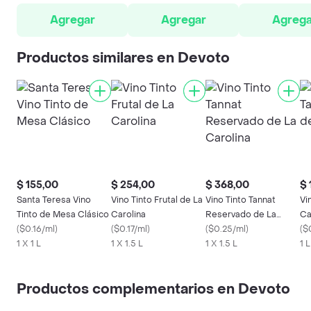
Agregar
Agregar
Agrega
Productos similares en Devoto
$ 155,00
$ 254,00
$ 368,00
$ 
Santa Teresa Vino
Vino Tinto Frutal de La
Vino Tinto Tannat
Vi
Tinto de Mesa Clásico
Carolina
Reservado de La
Ca
(
$0.16/ml
)
(
$0.17/ml
)
Carolina
(
$0.25/ml
)
Ca
(
$
1 X 1 L
1 X 1.5 L
1 X 1.5 L
1 L
Productos complementarios en Devoto