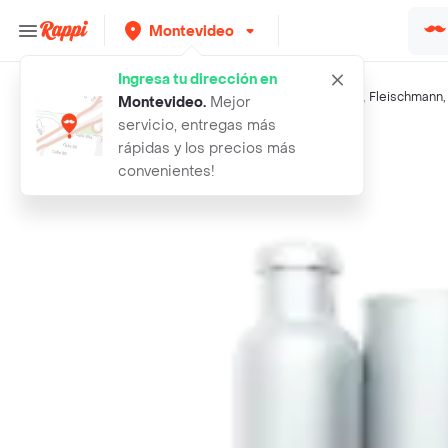
Montevideo
Ingresa tu dirección en
Búsquedas relacionadas:
Vino tinto
,
Santa Teresa
,
Faisan
,
Fleischmann
Montevideo
.
Mejor
servicio, entregas más
Rappi
santa teresa vino tinto
rápidas y los precios más
convenientes!