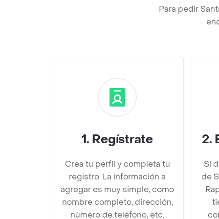
Para pedir Sant
enc
1
.
Regístrate
2
.
Crea tu perfil y completa tu
Si 
registro. La información a
de S
agregar es muy simple, como
Rap
nombre completo, dirección,
t
número de teléfono, etc.
co