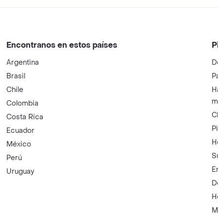
Encontranos en estos países
P
Argentina
D
Brasil
P
Chile
H
m
Colombia
C
Costa Rica
P
Ecuador
H
México
S
Perú
E
Uruguay
D
H
M