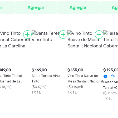
r
Agregar
Agregar
Ag
149,00
$ 169,00
$ 155,00
$ 125,0
no Tinto Tannat
Santa Teresa Vino
Vino Tinto Suave de
-
7
%
bernet de La
Tinto
Mesa Santa-t Nacional
Faisan Vi
rolina
0.15/ml
)
(
$0.17/ml
)
(
$0.16/ml
)
Tannat-C
1 X 1 L
1 X 1 L
(
$0.13/ml
1 X 1 L