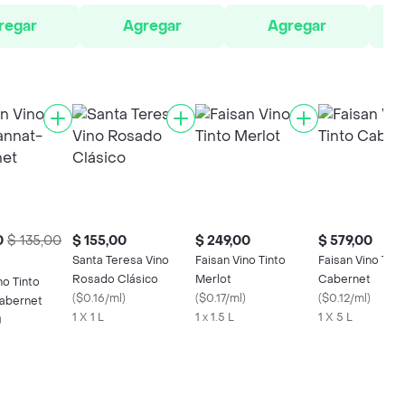
regar
Agregar
Agregar
0
$ 135,00
$ 155,00
$ 249,00
$ 579,00
Santa Teresa Vino
Faisan Vino Tinto
Faisan Vino Tint
Rosado Clásico
Merlot
Cabernet
no Tinto
(
$0.16/ml
)
(
$0.17/ml
)
(
$0.12/ml
)
abernet
1 X 1 L
1 x 1.5 L
1 X 5 L
)