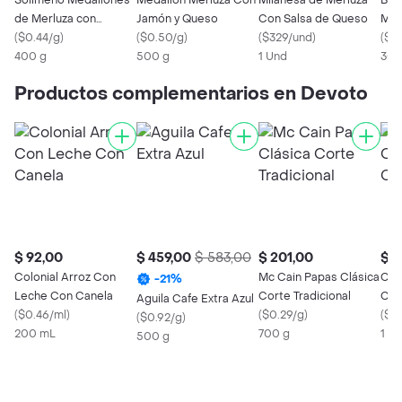
Solimeno Medallones
Medallón Merluza Con
Milanesa de Merluza
Bas
de Merluza con
Jamón y Queso
Con Salsa de Queso
Mer
Espinaca y Queso
(
$0.44/g
)
(
$0.50/g
)
(
$329/und
)
Art
(
$0
400 g
500 g
1 Und
300
Productos complementarios en Devoto
$ 92,00
$ 459,00
$ 583,00
$ 201,00
$ 1
Colonial Arroz Con
Mc Cain Papas Clásica
Cof
-
21
%
Leche Con Canela
Corte Tradicional
Cac
Aguila Cafe Extra Azul
(
$0.46/ml
)
(
$0.29/g
)
(
$1.
(
$0.92/g
)
200 mL
700 g
1 x 
500 g