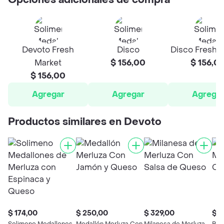
Opciones adicionales de compra
Devoto Fresh
Disco
Disco Fresh 
Market
$ 156,00
$ 156,0
$ 156,00
Agregar
Agregar
Agrega
Productos similares en Devoto
$ 174,00
$ 250,00
$ 329,00
$ 1