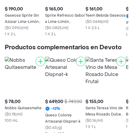
$ 190,00
$ 165,00
$ 161,00
$ 1
Gaseosa Sprite Sin
Sprite Refresco Sabor
Teem Bebida Gaseosa
Azúcar Lima-Limón
a Lima-Limón
(
$0.0644/ml
)
Wat
2,25 Lt
(
$0.0950/ml
)
Retornable
(
$0.0825/ml
)
1 X 2.5 L
(
$0
1 X 2 L
1 X 2 L
1 X 
Productos complementarios en Devoto
$ 78,00
$ 649,00
$ 749,00
$ 155,00
$ 8
Nobbs Quitaesmalte
Santa Teresa Vino de
Ric
-
13
%
(
$0.78/ml
)
Mesa Rosado Dulce
Bom
Queso Colonia
100 mL
Frutal
(
$0.16/ml
)
(
$2.
Artesanal Dispnat-k
1 X 1 L
1 x 
(
$0.65/g
)