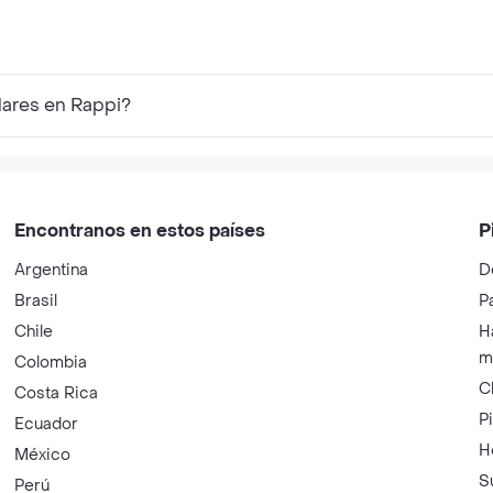
lares en Rappi?
Encontranos en estos países
P
Argentina
D
Brasil
P
Chile
H
m
Colombia
C
Costa Rica
P
Ecuador
H
México
S
Perú