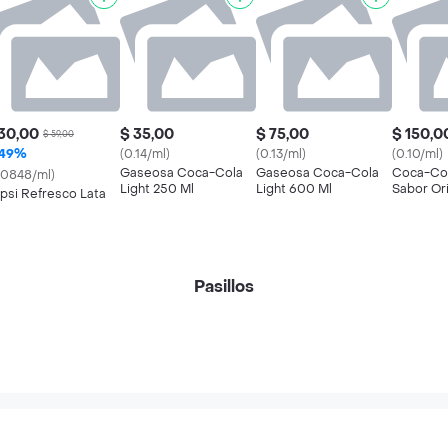
30,00
$ 35,00
$ 75,00
$ 150,0
$ 59,00
49%
(0.14/ml)
(0.13/ml)
(0.10/ml)
Gaseosa Coca-Cola
Gaseosa Coca-Cola
Coca-Co
.0848/ml)
Light 250 Ml
Light 600 Ml
Sabor Ori
psi Refresco Lata
Pasillos