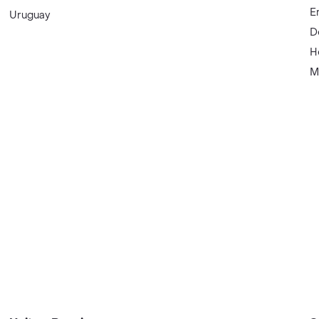
E
Uruguay
D
H
M