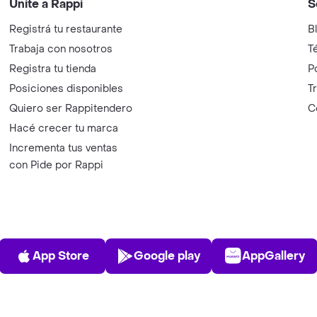
Unite a Rappi
S
Registrá tu restaurante
B
Trabaja con nosotros
T
Registra tu tienda
P
Posiciones disponibles
T
Quiero ser Rappitendero
C
Hacé crecer tu marca
Incrementa tus ventas
con Pide por Rappi
App Store
Play Store
AppGalle
App Store
Google play
AppGallery