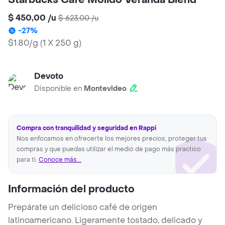
Starbucks Café Molido Veranda Blend
$ 450,00
/
u
$ 623,00
/
u
-
27
%
$1.80/g
(
1 X 250 g
)
Devoto
Disponible en
Montevideo
Compra con tranquilidad y seguridad en Rappi
Nos enfocamos en ofrecerte los mejores precios, proteger tus
compras y que puedas utilizar el medio de pago más practico
para ti.
Conoce más...
Información del producto
Prepárate un delicioso café de origen
latinoamericano. Ligeramente tostado, delicado y