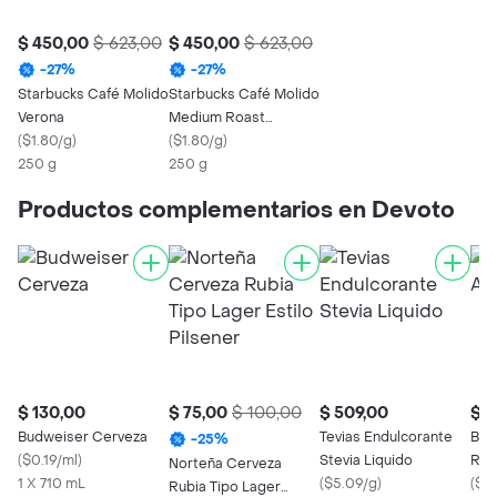
$ 450,00
$ 623,00
$ 450,00
$ 623,00
-
27
%
-
27
%
Starbucks Café Molido
Starbucks Café Molido
Verona
Medium Roast
(
$1.80/g
)
Colombia
(
$1.80/g
)
250 g
250 g
Productos complementarios en Devoto
$ 130,00
$ 75,00
$ 100,00
$ 509,00
$ 7
Budweiser Cerveza
Tevias Endulcorante
Bel
-
25
%
(
$0.19/ml
)
Stevia Liquido
Rub
Norteña Cerveza
1 X 710 mL
(
$5.09/g
)
(
$0.
Rubia Tipo Lager