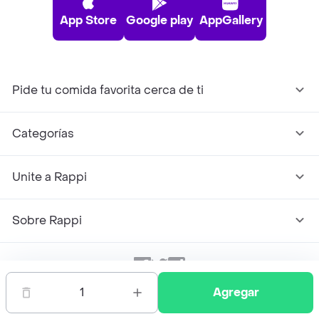
App Store
Google play
AppGallery
Pide tu comida favorita cerca de ti
Categorías
Unite a Rappi
Sobre Rappi
Facebook
Twitter
Instagram
1
Agregar
©
2026
Rappi Inc. All rights reserved.