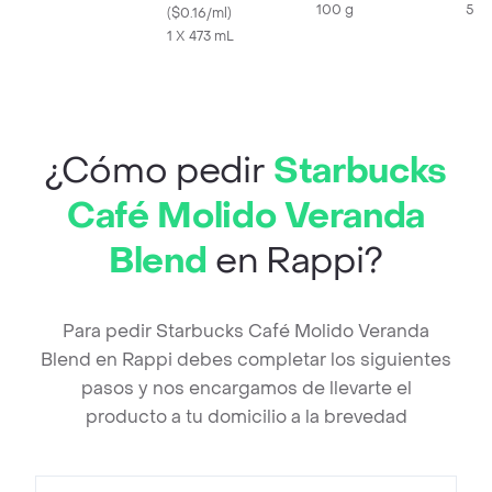
100 g
500
Estilo Pilsener
(
$0.16/ml
)
1 X 473 mL
¿Cómo pedir
Starbucks
Café Molido Veranda
Blend
en Rappi?
Para pedir Starbucks Café Molido Veranda
Blend en Rappi debes completar los siguientes
pasos y nos encargamos de llevarte el
producto a tu domicilio a la brevedad