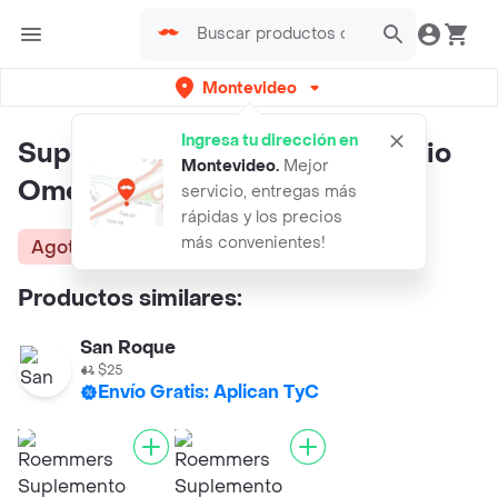
Montevideo
Ingresa tu dirección en
Super Extra Suplemento Dietario
Montevideo
.
Mejor
Omega Servimedic
servicio, entregas más
rápidas y los precios
más convenientes!
Agotado
Productos similares:
San Roque
$25
Envío Gratis: Aplican TyC