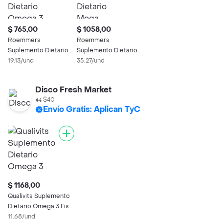
$ 765,00
$ 1058,00
Roemmers
Roemmers
Suplemento Dietario
Suplemento Dietario
Omega 3
19.13/und
Mega Omega 3
35.27/und
Disco Fresh Market
$40
Envío Gratis: Aplican TyC
$ 1168,00
Qualivits Suplemento
Dietario Omega 3 Fish
Oil
11.68/und