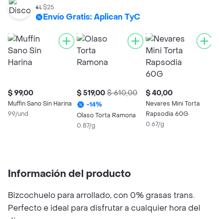
$25
Envío Gratis: Aplican TyC
$ 99,00
$ 519,00
$ 610,00
$ 40,00
$
Muffin Sano Sin Harina
Nevares Mini Torta
B
-
14
%
99/und
Rapsodia 60G
0
Olaso Torta Ramona
0.67/g
0.87/g
Información del producto
Bizcochuelo para arrollado, con 0% grasas trans.
Perfecto e ideal para disfrutar a cualquier hora del