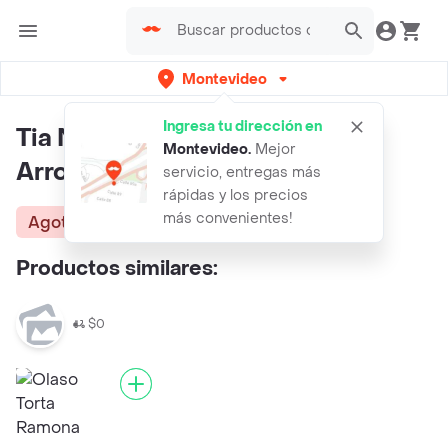
Montevideo
Ingresa tu dirección en
Tia Nona Bizcochuelo para
Montevideo
.
Mejor
Arrollado
servicio, entregas más
rápidas y los precios
más convenientes!
Agotado
Productos similares:
$0