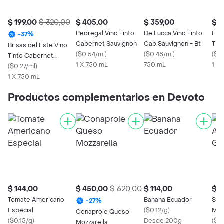
$ 199,00
$ 320,00
$ 405,00
$ 359,00
$ 3
Pedregal Vino Tinto
De Lucca Vino Tinto
Ele
-
37
%
Cabernet Sauvignon
Cab Sauvignon - Bt
Tin
Brisas del Este Vino
(
$0.54/ml
)
(
$0.48/ml
)
Sau
(
$0.
Tinto Cabernet
1 X 750 mL
750 mL
1 X 
Sauvignon
(
$0.27/ml
)
1 X 750 mL
Productos complementarios en Devoto
$ 144,00
$ 450,00
$ 620,00
$ 114,00
$ 1
Tomate Americano
Banana Ecuador
Sal
-
27
%
Especial
(
$0.12/g
)
Min
Conaprole Queso
(
$0.15/g
)
Desde 200g
(
$0
Mozzarella