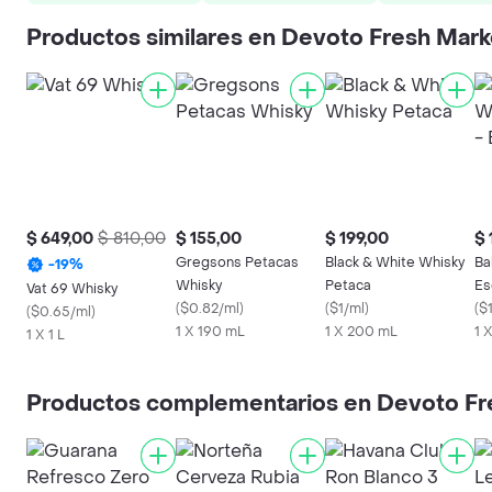
Productos similares en Devoto Fresh Mark
$ 649,00
$ 810,00
$ 155,00
$ 199,00
$ 
Gregsons Petacas
Black & White Whisky
Ba
-
19
%
Whisky
Petaca
Es
Vat 69 Whisky
(
$0.82/ml
)
(
$1/ml
)
(
$1
(
$0.65/ml
)
1 X 190 mL
1 X 200 mL
1 X
1 X 1 L
Productos complementarios en Devoto Fr