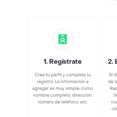
1
.
Regístrate
2
.
Crea tu perfil y completa tu
Si 
registro. La información a
de V
agregar es muy simple, como
Rap
nombre completo, dirección,
t
número de teléfono, etc.
co
cl