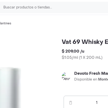
lantines
Vat 69 Whisky 
$ 209,00
/
u
$1.05/ml
(
1 X 200 mL
)
Devoto Fresh Ma
Disponible en
Mont
1