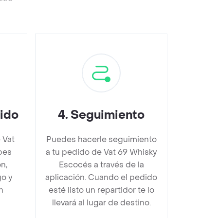
dido
4
.
Seguimiento
 Vat
Puedes hacerle seguimiento
bes
a tu pedido de Vat 69 Whisky
n,
Escocés a través de la
go y
aplicación. Cuando el pedido
n
esté listo un repartidor te lo
llevará al lugar de destino.