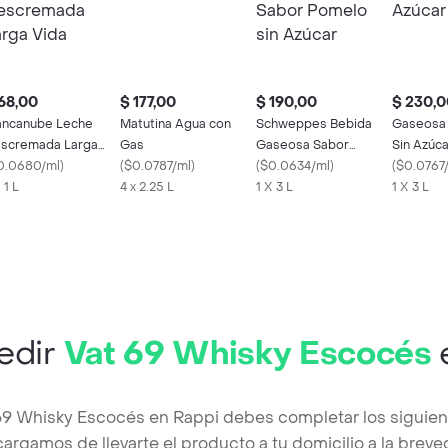
68,00
$ 177,00
$ 190,00
$ 230,0
ancanube Leche
Matutina Agua con
Schweppes Bebida
Gaseosa
scremada Larga
Gas
Gaseosa Sabor
Sin Azúca
da
0.0680/ml
)
(
$0.0787/ml
)
Pomelo sin Azúcar
(
$0.0634/ml
)
(
$0.0767
 1 L
4 x 2.25 L
1 X 3 L
1 X 3 L
edir
Vat 69 Whisky Escocés
 69 Whisky Escocés en Rappi debes completar los siguien
argamos de llevarte el producto a tu domicilio a la brev