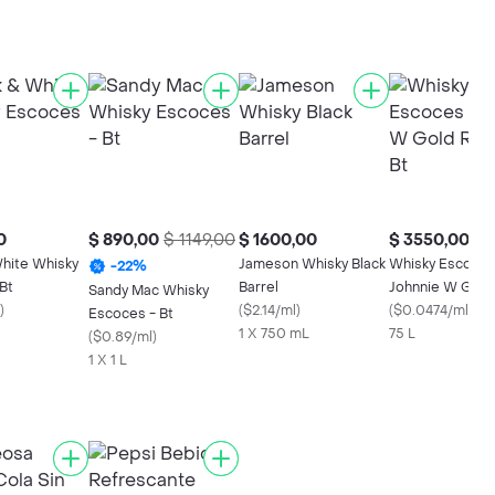
0
$ 890,00
$ 1149,00
$ 1600,00
$ 3550,00
White Whisky
Jameson Whisky Black
Whisky Escoce
-
22
%
Bt
Barrel
Johnnie W Gold
Sandy Mac Whisky
)
(
$2.14/ml
)
Reserve Bt
(
$0.0474/ml
)
Escoces - Bt
1 X 750 mL
75 L
(
$0.89/ml
)
1 X 1 L