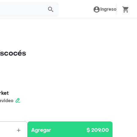
Ingreso
Escocés
rket
evideo
Agregar
$ 209,00