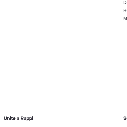
D
H
M
Unite a Rappi
S