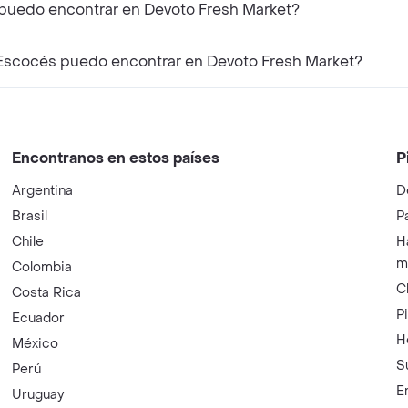
 puedo encontrar en Devoto Fresh Market?
Escocés puedo encontrar en Devoto Fresh Market?
Encontranos en estos países
P
Argentina
D
Brasil
P
Chile
H
m
Colombia
C
Costa Rica
P
Ecuador
H
México
S
Perú
E
Uruguay