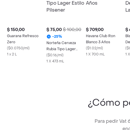
$ 150,00
$ 75,00
$ 100,00
$ 709,00
$ 
Guarana Refresco
Havana Club Ron
Bl
-
25
%
Zero
Blanco 3 Años
De
Norteña Cerveza
(
$0.0750/ml
)
(
$1.02/ml
)
Vi
(
$
Rubia Tipo Lager
1 x 2 L
1 X 700 mL
1 X
Estilo Pilsener
(
$0.16/ml
)
1 X 473 mL
¿Cómo p
Para pedir Vat
enc