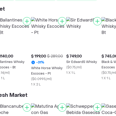
et
1140,00
$ 199,00
$ 289,00
$ 749,00
$ 745,0
llantines Whisky
Sir EdwardS Whisky
Black & 
-
31
%
coces - Bt
(
$0.75/ml
)
Escoces 
White Horse Whisky
.14/ml
)
1 X 1 L
(
$0.75/ml
Escoces - Pt
 1 L
1 X 1 L
(
$0.0995/ml
)
1 X 2 L
esh Market