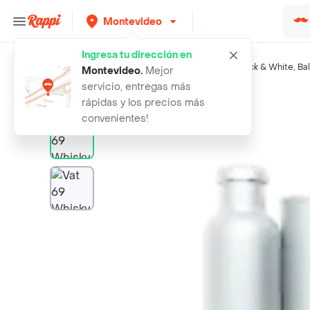
Montevideo
Ingresa tu dirección en
Búsquedas relacionadas:
Whiskys
,
Vat 69
,
Gregsons
,
Black & White
,
Bal
Montevideo
.
Mejor
servicio, entregas más
Rappi
vat 69 whisky escoces
rápidas y los precios más
convenientes!