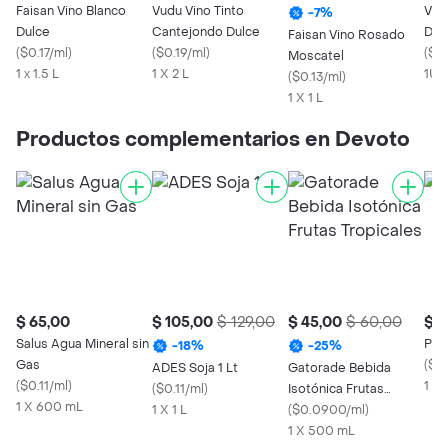
Faisan Vino Blanco
Vudu Vino Tinto
Vin
-
7
%
Dulce
Cantejondo Dulce
Dul
Faisan Vino Rosado
(
$0.17/ml
)
(
$0.19/ml
)
(
$1
Moscatel
1 x 1.5 L
1 X 2 L
1Un
(
$0.13/ml
)
1 X 1 L
Productos complementarios en Devoto
$ 65,00
$ 105,00
$ 129,00
$ 45,00
$ 60,00
$ 1
Salus Agua Mineral sin
Pulp
-
18
%
-
25
%
Gas
(
$1
ADES Soja 1 Lt
Gatorade Bebida
(
$0.11/ml
)
1 U
(
$0.11/ml
)
Isotónica Frutas
1 X 600 mL
1 X 1 L
Tropicales
(
$0.0900/ml
)
1 X 500 mL