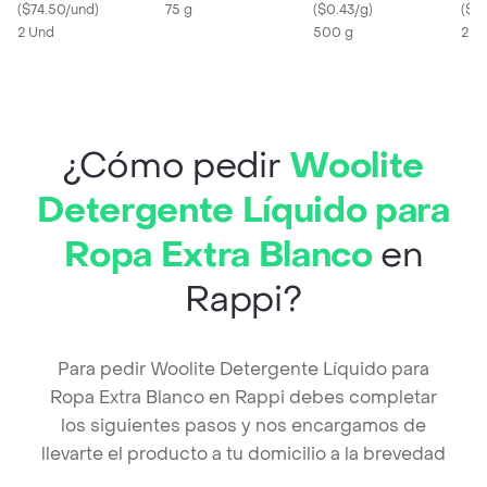
(
$74.50/und
)
75 g
Jamón
(
$0.43/g
)
(
$0
2 Und
500 g
2 L
¿Cómo pedir
Woolite
Detergente Líquido para
Ropa Extra Blanco
en
Rappi?
Para pedir Woolite Detergente Líquido para
Ropa Extra Blanco en Rappi debes completar
los siguientes pasos y nos encargamos de
llevarte el producto a tu domicilio a la brevedad