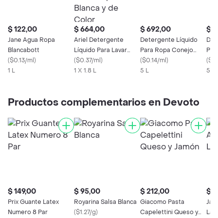
$ 122,00
$ 664,00
$ 692,00
$ 6
Jane Agua Ropa
Ariel Detergente
Detergente Líquido
Det
Blancabott
Líquido Para Lavar
Para Ropa Conejo
Par
(
$0.13/ml
)
Ropa Blanca y de
(
$0.37/ml
)
Fresh
(
$0.14/ml
)
Rel
(
$0.
1 L
Color
1 X 1.8 L
5 L
5 L
Productos complementarios en Devoto
$ 149,00
$ 95,00
$ 212,00
$ 1
Prix Guante Latex
Royarina Salsa Blanca
Giacomo Pasta
Jan
Numero 8 Par
(
$1.27/g
)
Capelettini Queso y
Lav