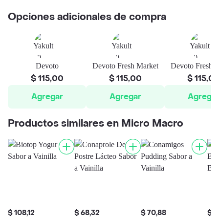
Opciones adicionales de compra
Devoto
Devoto Fresh Market
Devoto Fresh M
$ 115,00
$ 115,00
$ 115,0
Agregar
Agregar
Agrega
Productos similares en Micro Macro
$ 108,12
$ 68,32
$ 70,88
$ 5