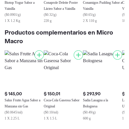
Biotop Yogur Sabor a
Conaprole Deleite Postre
Conamigos Pudding Sabor a
Cona
Vainilla
Lácteo Sabor a Vainilla
Vainilla
Vita
(
$0.0901/g
)
(
$0.32/g
)
(
$0.65/g
)
(
$0.
1 X 1.2 Kg
220 g
2 X 110 g
185 
Productos complementarios en Micro
Macro
$ 145,00
$ 150,01
$ 293,90
$ 7
Salus Frutte Agua Sabor a
Coca-Cola Gaseosa Sabor
Sadia Lasagna a la
Lact
Manzana sin Gas
Original
Bolognesa
Ultr
(
$0.0645/ml
)
(
$0.10/ml
)
(
$0.49/g
)
(
$0.
1 X 2.25 L
1 X 1.5 L
600 g
1 X 