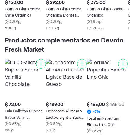
$ 150,00
$ 292,00
$ 375,00
$ 2
Campo Claro Yerba
Campo Claro Yerba
Campo Claro Cacao
Cam
Mate Orgánica
Organica Montes
Organico
Mat
(
$0.30/g
)
Nativos
(
$0.30/g
)
(
$1.88/g
)
Yuyo
(
$0
500 g
1 X 1 Kg
1 X 200 g
Org
1 X 
Productos complementarios en Devoto
Fresh Market
$ 72,00
$ 189,00
$ 155,00
$ 168,00
Lulu Galletas Supiros
Conacrem Alimento
-
7
%
Sabor Vainilla
Lácteo Light a Base
Tortillas Rapiditas
Chocolate
(
$0.63/g
)
de Queso
(
$0.52/g
)
Bimbo Lino Chía
115 g
370 g
(
$0.62/g
)