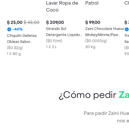
$ 25,00
$ 45,00
$ 209,00
$ 99,00
$ 
Girando Sol
Zaini Chocolate Huevo
-
44
%
Detergente Líquido
Mickey/Minnie/Paw
Chiquilin Galletas
Tr
para Lavar Ropa de
(
$0.11/ml
)
Patrol
(
$0.0050/g
)
Obleas Sabor
Sa
Coco
1 X 2 L
20 Kg
Chocolate
(
$0.32/g
)
Ch
(
$
1 X 80 g
90
¿Cómo pedir
Za
Para pedir Zaini Hu
nos e