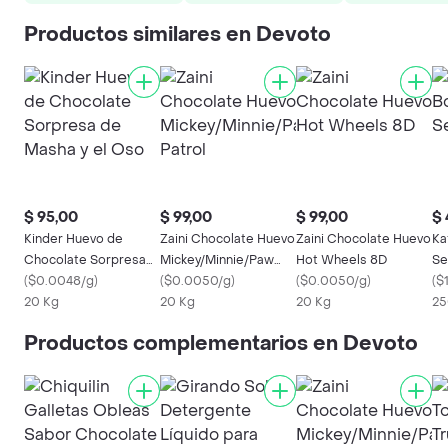
Productos similares en Devoto
$ 95,00
$ 99,00
$ 99,00
$ 
Kinder Huevo de
Zaini Chocolate Huevo
Zaini Chocolate Huevo
Ka
Chocolate Sorpresa
Mickey/Minnie/Paw
Hot Wheels 8D
Se
de Masha y el Oso
(
$0.0048/g
)
Patrol
(
$0.0050/g
)
(
$0.0050/g
)
(
$
20 Kg
20 Kg
20 Kg
25
Productos complementarios en Devoto