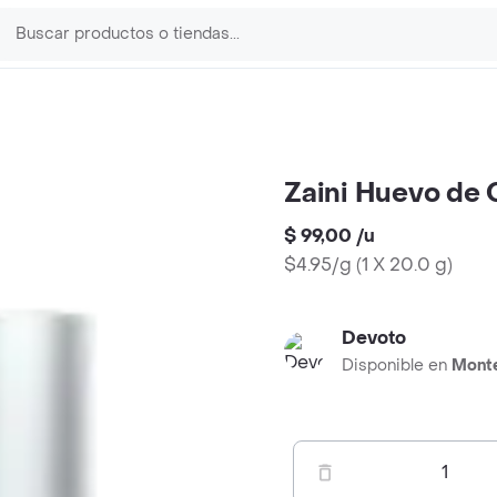
Zaini Huevo de 
$ 99,00
/
u
$4.95/g
(
1 X 20.0 g
)
Devoto
Disponible en
Mont
1