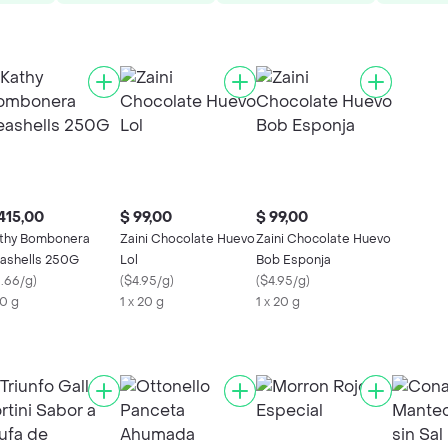
415,00
$ 99,00
$ 99,00
thy Bombonera
Zaini Chocolate Huevo
Zaini Chocolate Huevo
ashells 250G
Lol
Bob Esponja
1.66/g
)
(
$4.95/g
)
(
$4.95/g
)
0 g
1 x 20 g
1 x 20 g