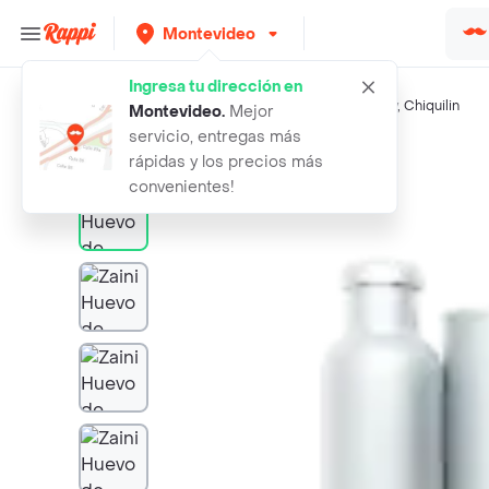
Montevideo
Ingresa tu dirección en
Búsquedas relacionadas:
Chocolates
,
Zaini
,
Kinder
,
Kathy
,
Chiquilin
Montevideo
.
Mejor
servicio, entregas más
Rappi
zaini huevo de chocolate hello kitt
rápidas y los precios más
convenientes!