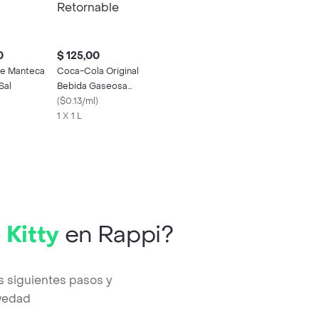
0
$ 125,00
e Manteca
Coca-Cola Original
Sal
Bebida Gaseosa
Retornable
(
$0.13/ml
)
1 X 1 L
 Kitty
en Rappi?
s siguientes pasos y
evedad