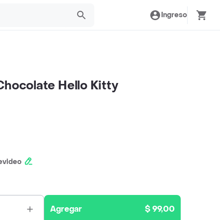
Ingreso
Chocolate Hello Kitty
evideo
Agregar
$ 99,00