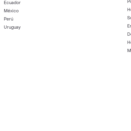
P
Ecuador
H
México
S
Perú
E
Uruguay
D
H
M