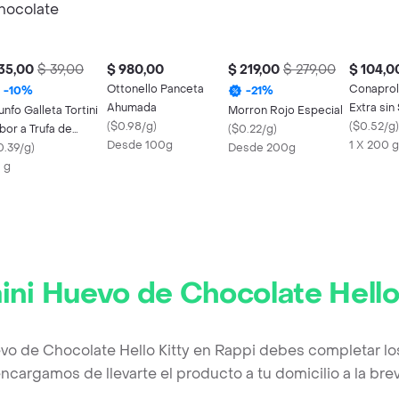
35,00
$ 39,00
$ 980,00
$ 219,00
$ 279,00
$ 104,0
Ottonello Panceta
Conaprol
-
10
%
-
21
%
Ahumada
Extra sin 
iunfo Galleta Tortini
Morron Rojo Especial
(
$0.98/g
)
(
$0.52/g
)
bor a Trufa de
(
$0.22/g
)
Desde 100g
1 X 200 g
ocolate
0.39/g
)
Desde 200g
 g
ini Huevo de Chocolate Hello
evo de Chocolate Hello Kitty en Rappi debes completar lo
ncargamos de llevarte el producto a tu domicilio a la br