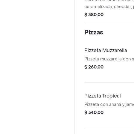
caramelizada, cheddar, 
y tomate con papas frita
$ 380,00
Pizzas
Pizzeta Muzzarella
Pizzeta muzzarella con 
$ 260,00
Pizzeta Tropical
Pizzeta con ananá y ja
$ 340,00