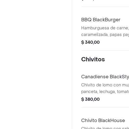
BBQ BlackBurger
Hamburguesa de carne, 
caramelizada, papas pay
albahaca y tomate con p
$ 340,00
Chivitos
Canadiense BlackSty
Chivito de lomo con muz
panceta, lechuga, tomate
con papas fritas.
$ 380,00
Chivito BlackHouse
Chivito de lomo con sal