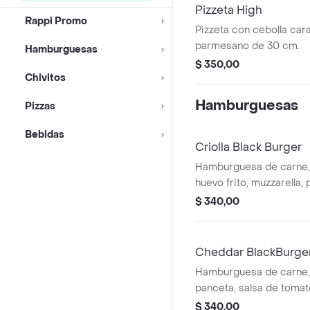
Pizzeta High
Rappi Promo
Pizzeta con cebolla cara
parmesano de 30 cm.
Hamburguesas
$ 350,00
Chivitos
Hamburguesas
Pizzas
Bebidas
Criolla Black Burger
Hamburguesa de carne, s
huevo frito, muzzarella,
tomate con papas fritas
$ 340,00
Cheddar BlackBurge
Hamburguesa de carne,
panceta, salsa de tomat
albahaca y tomate con p
$ 340,00