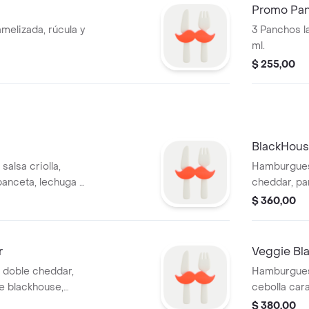
Promo Pa
melizada, rúcula y
3 Panchos l
ml.
$ 255,00
BlackHous
alsa criolla,
Hamburguesa
 panceta, lechuga y
cheddar, pan
.
tomate y ke
$ 360,00
r
Veggie Bl
 doble cheddar,
Hamburgues
e blackhouse,
cebolla car
apas fritas.
ketchup con
$ 380,00