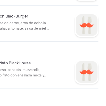
on BlackBurger
 de carne, aros de cebolla,
ahaca, tomate, salsa de miel y
 papas fritas.
 Plato BlackHouse
omo, panceta, muzzarella,
o frito con ensalada mixta y
.