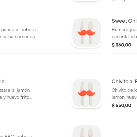
Sweet Oni
panceta, cebolla
Hamburguesa
, salsa barbacoa,
panceta, alb
apas fritas.
mostaza con
$ 360,00
le
Chivito al
zarella, jamón,
Chivito de l
 y huevo frito
jamón, huev
papas fritas
$ 650,00
sa BBQ, cebolla