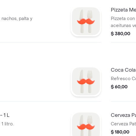
Pizzeta Me
, nachos, palta y
Pizzeta con
aceitunas v
$ 380,00
Coca Cola
Refresco C
$ 60,00
- 1 L
Cerveza Pat
1 litro.
Cerveza Patr
$ 180,00