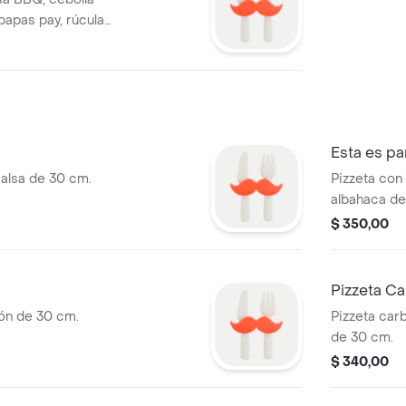
papas pay, rúcula
s.
Esta es pa
salsa de 30 cm.
Pizzeta con
albahaca de
$ 350,00
Pizzeta C
món de 30 cm.
Pizzeta car
de 30 cm.
$ 340,00