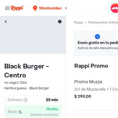
Montevideo
Rappi
Restaurantes Delive
Envío gratis en tu ped
Disfruta de este descuento exc
pagando con métodos de pago
Black Burger -
Rappi Promo
Centro
Promo Muzza
rio negro 1254
Hamburguesa - Black Burger
2x1 de Muzzarella + 1 Coc
$ 290,00
Delivery
25 min
Gratis
Envío
(nuevos usuarios)