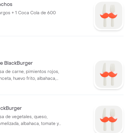
nchos
argos + 1 Coca Cola de 600
e BlackBurger
 de carne, pimientos rojos,
ceta, huevo frito, albahaca,
tchup con papas fritas.
ackBurger
a de vegetales, queso,
amelizada, albahaca, tomate y
 papas fritas.