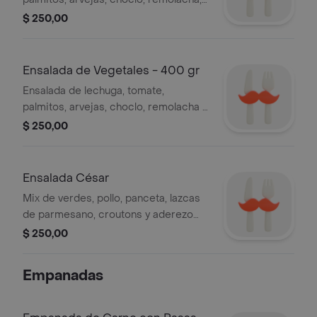
huevo duro y atún
$ 250,00
Ensalada de Vegetales - 400 gr
Ensalada de lechuga, tomate,
palmitos, arvejas, choclo, remolacha y
huevo duro
$ 250,00
Ensalada César
Mix de verdes, pollo, panceta, lazcas
de parmesano, croutons y aderezo
césar.
$ 250,00
Empanadas