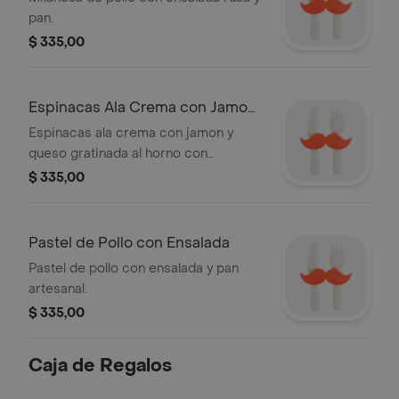
pan.
$ 335,00
Espinacas Ala Crema con Jamon
y Queso
Espinacas ala crema con jamon y
queso gratinada al horno con
ensalada mixta y pan artesanal.
$ 335,00
Pastel de Pollo con Ensalada
Pastel de pollo con ensalada y pan
artesanal.
$ 335,00
Caja de Regalos