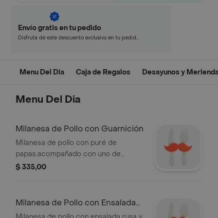
Envío gratis en tu pedido
Disfruta de este descuento exclusivo en tu pedido
pagando con métodos de pago seleccionados.
Menu Del Dia
Caja de Regalos
Desayunos y Meriend
Menu Del Dia
Milanesa de Pollo con Guarnición
Milanesa de pollo con puré de
papas.acompañado con uno de
nuestros panes artesanales.
$ 335,00
Milanesa de Pollo con Ensalada
Rusa
Milanesa de pollo con ensalada rusa y