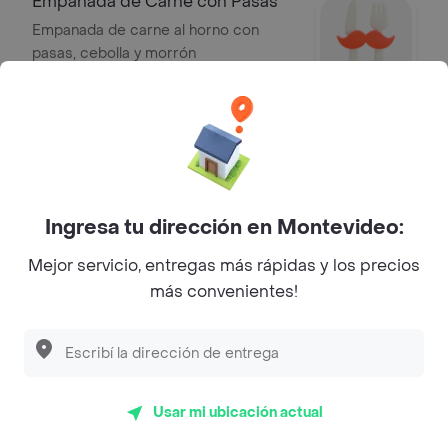
Empanada de Carne con Pasas
Empanada de carne al horno con
pasas, cebolla y morrón
$ 109,00
Empanada de Carne y Panceta
Empanada de carne al horno con
panceta
Ingresa tu dirección en Montevideo:
$ 109,00
Mejor servicio, entregas más rápidas y los precios
más convenientes!
Empanada Capresse
Empanada al horno con tomate, queso
y albahaca
$ 109,00
Usar mi ubicación actual