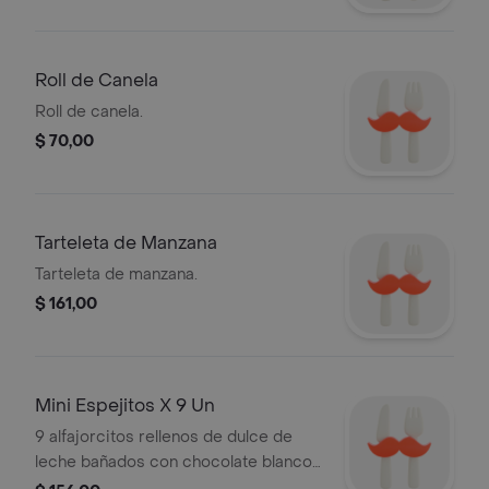
Roll de Canela
Roll de canela.
$ 70,00
Tarteleta de Manzana
Tarteleta de manzana.
$ 161,00
Mini Espejitos X 9 Un
9 alfajorcitos rellenos de dulce de
leche bañados con chocolate blanco
o negro con jalea en el centro.