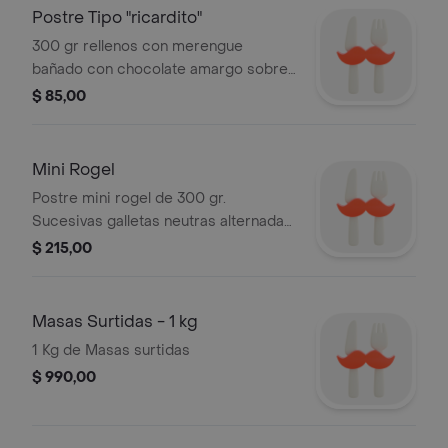
Postre Tipo "ricardito"
300 gr rellenos con merengue
bañado con chocolate amargo sobre
galletita crocante.
$ 85,00
Mini Rogel
Postre mini rogel de 300 gr.
Sucesivas galletas neutras alternadas
con dulce de leche y cubierto por
$ 215,00
merengue.
Masas Surtidas - 1 kg
1 Kg de Masas surtidas
$ 990,00