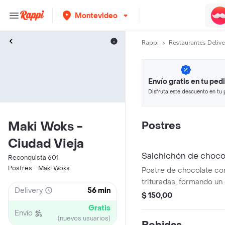
Montevideo
Rappi
Restaurantes Delive
Envío gratis en tu ped
Disfruta este descuento en tu 
en minutos.
Maki Woks -
Postres
Ciudad Vieja
Salchichón de choco
Reconquista 601
Postres - Maki Woks
Postre de chocolate con
trituradas, formando un 
Delivery
56 min
un salchichón.
$ 150,00
Gratis
Envío
(nuevos usuarios)