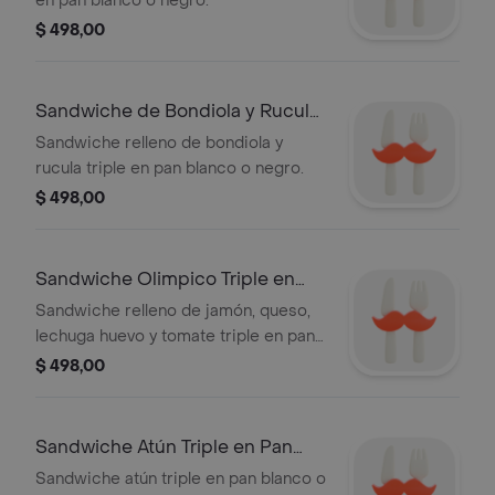
en pan blanco o negro.
$ 498,00
Sandwiche de Bondiola y Rucula
Triple en
Sandwiche relleno de bondiola y
rucula triple en pan blanco o negro.
$ 498,00
Sandwiche Olimpico Triple en
Pan Blanco
Sandwiche relleno de jamón, queso,
lechuga huevo y tomate triple en pan
blanco o negro.
$ 498,00
Sandwiche Atún Triple en Pan
Blanco O Ne
Sandwiche atún triple en pan blanco o