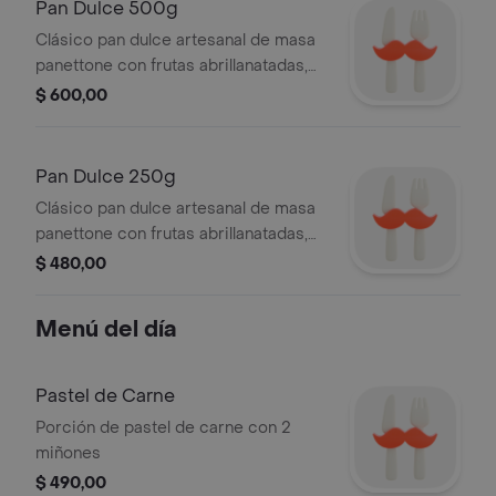
Pan Dulce 500g
Clásico pan dulce artesanal de masa
panettone con frutas abrillanatadas,
pasas de uvas, frutos secos, y
$ 600,00
chocolate de 500g.
Pan Dulce 250g
Clásico pan dulce artesanal de masa
panettone con frutas abrillanatadas,
pasas de uvas, frutos secos, y
$ 480,00
chocolate de 250g.
Menú del día
Pastel de Carne
Porción de pastel de carne con 2
miñones
$ 490,00