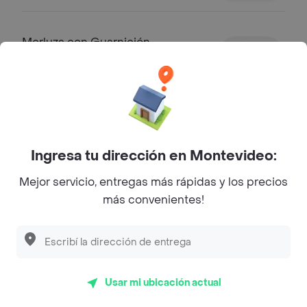
Merluza con Guarnición
Merluza al horno con guarnición a
elección y 2 miñones
$ 490,00
Lasagna
Ingresa tu dirección en Montevideo:
Lasagna de pollo o carne con 2
Mejor servicio, entregas más rápidas y los precios
miñones
más convenientes!
$ 490,00
Estofado de Carne
Estofado de carne con arroz y 2
Usar mi ubicación actual
miñones
$ 490,00