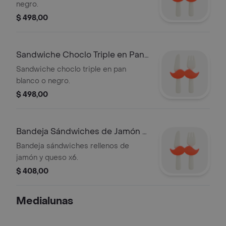
negro.
$ 498,00
Sandwiche Choclo Triple en Pan
Blanco O
Sandwiche choclo triple en pan
blanco o negro.
$ 498,00
Bandeja Sándwiches de Jamón y
Queso X6
Bandeja sándwiches rellenos de
jamón y queso x6.
$ 408,00
Medialunas