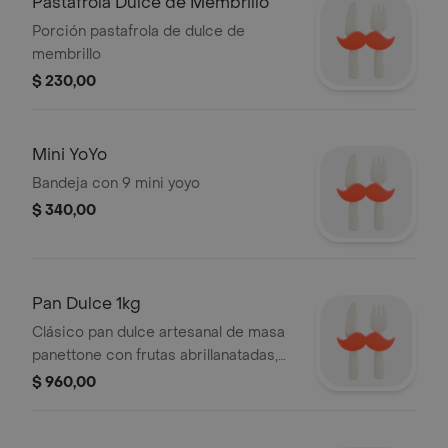
Pastafrola Dulce de Membrillo
Porción pastafrola de dulce de
membrillo
$ 230,00
Mini YoYo
Bandeja con 9 mini yoyo
$ 340,00
Pan Dulce 1kg
Clásico pan dulce artesanal de masa
panettone con frutas abrillanatadas,
pasas de uvas, frutos secos, y
$ 960,00
chocolate de 1kg.