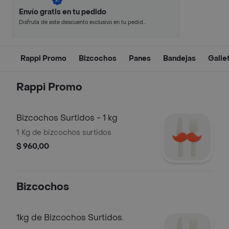
Envío gratis en tu pedido
Disfruta de este descuento exclusivo en tu pedido
pagando con métodos de pago seleccionados.
Rappi Promo
Bizcochos
Panes
Bandejas
Galle
Rappi Promo
Bizcochos Surtidos - 1 kg
1 Kg de bizcochos surtidos
$ 960,00
Bizcochos
1kg de Bizcochos Surtidos.