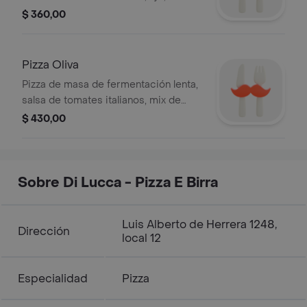
orégano, aceita de oliva.
$ 360,00
Pizza Oliva
Pizza de masa de fermentación lenta,
salsa de tomates italianos, mix de
muzzarella, quartirolo, olivas negras,
$ 430,00
olivas verdes.
Sobre Di Lucca - Pizza E Birra
Luis Alberto de Herrera 1248,
Dirección
local 12
Especialidad
Pizza