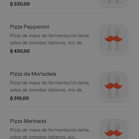
muzzarella, quartirolo, rúcula, jamón
$ 530,00
crudo.
Pizza Pepperoni
Pizza de masa de fermentación lenta,
salsa de tomates italianos, mix de
muzzarella, quartirolo, rúcula,
$ 430,00
pepperoni, Sbrinz.
Pizza de Mortadela
Pizza de masa de fermentación lenta,
salsa de tomates italianos, mix de
muzzarella, quartirolo, rúcula,
$ 510,00
mortadela, albahaca.
Pizza Marinada
Pizza de masa de fermentación lenta,
salsa de tomates italianos, ajo,