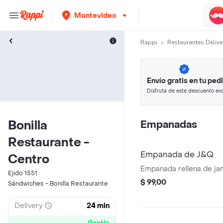
Montevideo
Rappi
Restaurantes Delive
Envío gratis en tu ped
Disfruta de este descuento exc
pagando con métodos de pago
Bonilla
Empanadas
Restaurante -
Empanada de J&Q
Centro
Empanada rellena de ja
Ejido 1551
$ 99,00
Sándwiches - Bonilla Restaurante
Delivery
24 min