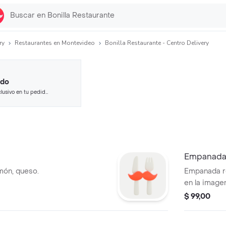
ry
Restaurantes en Montevideo
Bonilla Restaurante - Centro Delivery
ido
lusivo en tu pedido
 seleccionados.
Empanada
món, queso.
Empanada re
en la image
$ 99,00