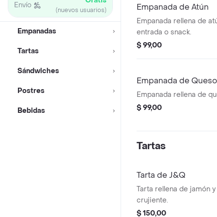
Gratis
Envío
Empanada de Atún
(nuevos usuarios)
Empanada rellena de at
Empanadas
entrada o snack.
$ 99,00
Tartas
Sándwiches
Empanada de Queso 
Postres
Empanada rellena de qu
$ 99,00
Bebidas
Tartas
Tarta de J&Q
Tarta rellena de jamón 
crujiente.
$ 150,00