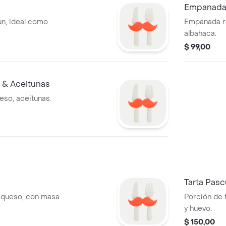
Empanada
ún, ideal como
Empanada re
albahaca.
$ 99,00
& Aceitunas
eso, aceitunas.
Tarta Pasc
y queso, con masa
Porción de 
y huevo.
$ 150,00