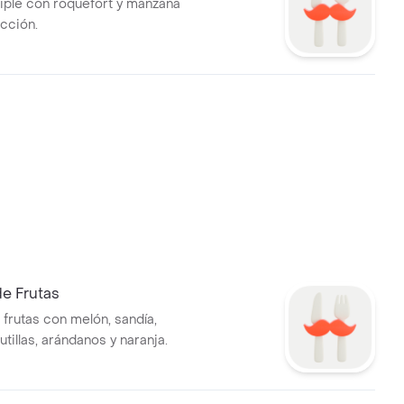
iple con roquefort y manzana
ección.
e Frutas
 frutas con melón, sandía,
rutillas, arándanos y naranja.