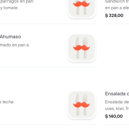
spárragos en pan
Sándwich tr
 y tomate.
en pan a el
$ 328,00
 Ahumaso
umado en pan a
Ensalada d
e leche.
Ensalada de
uvas, kiwi, f
$ 140,00