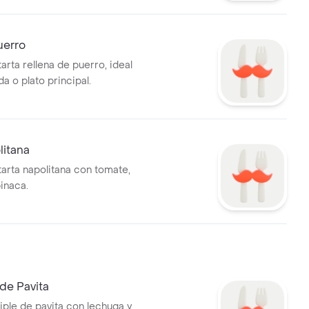
uerro
arta rellena de puerro, ideal
a o plato principal.
litana
tarta napolitana con tomate,
inaca.
de Pavita
iple de pavita con lechuga y