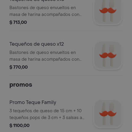
Bastones de queso envueltos en
masa de harina acompañados con
salsa a elegir, 10 pzas.
$ 713,00
Tequeños de queso x12
Bastones de queso envueltos en
masa de harina acompañados con
salsa a elegir, 12 pzas.
$ 770,00
promos
Promo Teque Family
3 tequeños de queso de 15 cm + 10
tequeños pops de 3 cm + 3 salsas a
elegir.
$ 1100,00