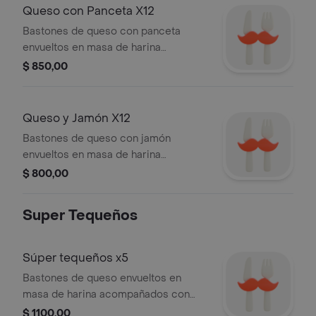
Queso con Panceta X12
Bastones de queso con panceta
envueltos en masa de harina
acompañados con salsa a elegir, 12
$ 850,00
pzas.
Queso y Jamón X12
Bastones de queso con jamón
envueltos en masa de harina
acompañados con salsa a elegir, 12
$ 800,00
pzas.
Super Tequeños
Súper tequeños x5
Bastones de queso envueltos en
masa de harina acompañados con
salsa a elegir, 5 pzas.
$ 1100,00