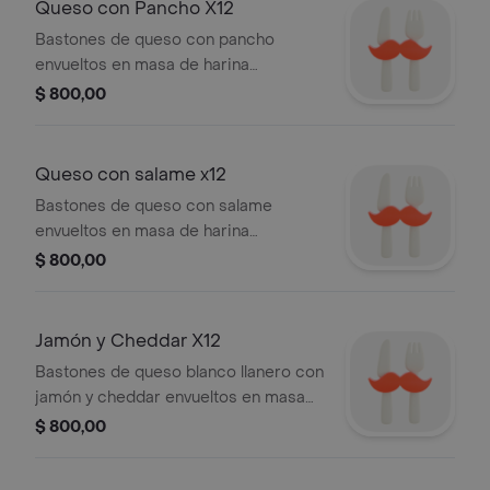
Queso con Pancho X12
Bastones de queso con pancho
envueltos en masa de harina
acompañados con salsa a elegir, 12
$ 800,00
pzas.
Queso con salame x12
Bastones de queso con salame
envueltos en masa de harina
acompañados con salsa a elegir, 12
$ 800,00
pzas.
Jamón y Cheddar X12
Bastones de queso blanco llanero con
jamón y cheddar envueltos en masa
de harina, acompañados de salsa a
$ 800,00
elegir, 12 pzas..