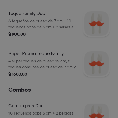
Teque Family Duo
6 tequeños de queso de 7 cm + 10
tequeños pops de 3 cm + 2 salsas a
elegir.
$ 900,00
Súper Promo Teque Family
4 súper teques de queso 15 cm, 8
teques comunes de queso de 7 cm y
10 de teques pops de 3cm. tres
$ 1600,00
salsas a elección.
Combos
Combo para Dos
10 Tequeños pops 3 cm + 2 bebidas