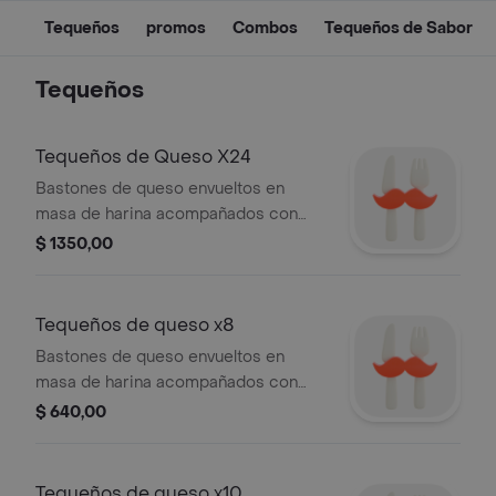
Tequeños
promos
Combos
Tequeños de Sabor
Tequeños
Tequeños de Queso X24
Bastones de queso envueltos en
masa de harina acompañados con
salsa a elegir, 24 pzas.
$ 1350,00
Tequeños de queso x8
Bastones de queso envueltos en
masa de harina acompañados con
salsa a elegir, 8 pzas.
$ 640,00
Tequeños de queso x10