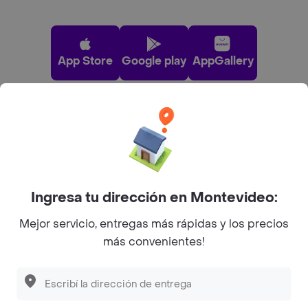
App Store
Google play
AppGallery
Pide tu comida favorita cerca de ti
Categorías
Ingresa tu dirección en Montevideo:
Unite a Rappi
Mejor servicio, entregas más rápidas y los precios
más convenientes!
Sobre Rappi
Facebook
Twitter
Instagram