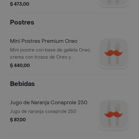
$ 473,00
Postres
Mini Postres Premium Oreo
Mini postre con base de galleta Oreo,
crema con trozos de Oreo y
decoración de crema batida.
$ 440,00
Bebidas
Jugo de Naranja Conaprole 250
Jugo de naranja conaprole 250
$ 87,00