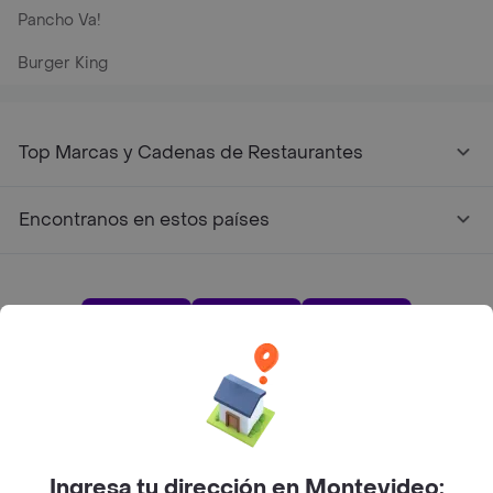
Pancho Va!
Burger King
Top Marcas y Cadenas de Restaurantes
Encontranos en estos países
App Store
Google play
AppGallery
Pide tu comida favorita cerca de ti
Ingresa tu dirección en Montevideo: