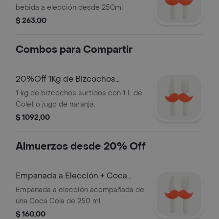
bebida a elección desde 250ml
$ 263,00
Combos para Compartir
20%Off 1Kg de Bizcochos
Surtidos + 1L Colet O Jugo de
1 kg de bizcochos surtidos con 1 L de
Naranja Co
Colet o jugo de naranja.
$ 1092,00
Almuerzos desde 20% Off
Empanada a Elección + Coca
Cola 250M
Empanada a elección acompañada de
una Coca Cola de 250 ml.
$ 160,00