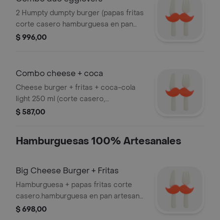
2 Humpty dumpty burger (papas fritas
corte casero hamburguesa en pan
artesanal con carne, huevo frito,
$ 996,00
queso mozzarella, panceta, cebolla
caramelizada) las dos con fritas
Combo cheese + coca
Cheese burger + fritas + coca-cola
light 250 ml (corte casero,
hamburguesa en pan artesanal con
$ 587,00
carne, queso cheddar, queso
mozzarella, panceta, cebolla
Hamburguesas 100% Artesanales
caramelizada)
Big Cheese Burger + Fritas
Hamburguesa + papas fritas corte
casero.hamburguesa en pan artesanal
con triple carne, triple queso cheddar,
$ 698,00
queso mozzarella, panceta, cebolla