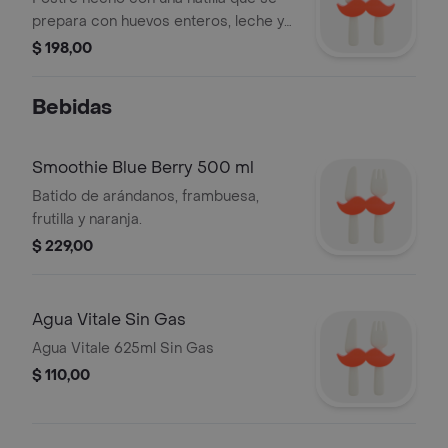
prepara con huevos enteros, leche y
azúcar, acompañado de dulce de
$ 198,00
leche, porción individual.
Bebidas
Smoothie Blue Berry 500 ml
Batido de arándanos, frambuesa,
frutilla y naranja.
$ 229,00
Agua Vitale Sin Gas
Agua Vitale 625ml Sin Gas
$ 110,00