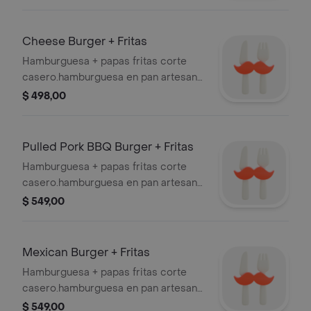
tomate, panceta, cebolla
caramelizada.
Cheese Burger + Fritas
Hamburguesa + papas fritas corte
casero.hamburguesa en pan artesanal
con carne, queso cheddar, queso
$ 498,00
mozzarella, panceta, cebolla
caramelizada.
Pulled Pork BBQ Burger + Fritas
Hamburguesa + papas fritas corte
casero.hamburguesa en pan artesanal
con pulled pork, queso mozzarella,
$ 549,00
panceta, salsa barbacoa, coleslaw de
col, zanahoria.
Mexican Burger + Fritas
Hamburguesa + papas fritas corte
casero.hamburguesa en pan artesanal
con carne, queso cheddar, nachos,
$ 549,00