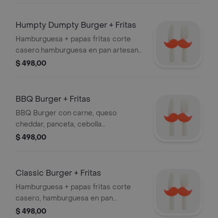
caramelizada.
Humpty Dumpty Burger + Fritas
Hamburguesa + papas fritas corte
casero.hamburguesa en pan artesanal
con carne, huevo frito, queso
$ 498,00
mozzarella, panceta, cebolla
caramelizada.
BBQ Burger + Fritas
BBQ Burger con carne, queso
cheddar, panceta, cebolla
caramelizada y salsa barbacoa en pan
$ 498,00
artesanal. Acompañada de papas
fritas corte casero.
Classic Burger + Fritas
Hamburguesa + papas fritas corte
casero, hamburguesa en pan
artesanal con carne, queso cheddar,
$ 498,00