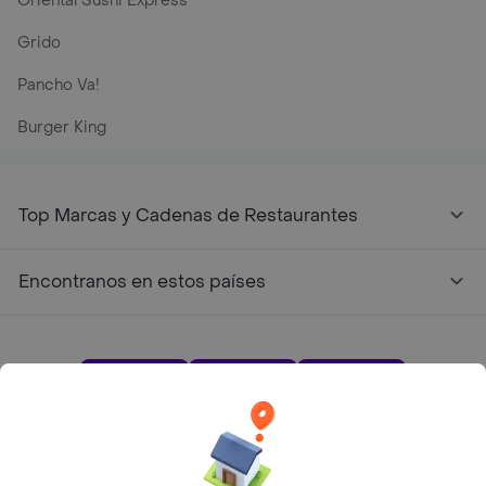
Oriental Sushi Express
Grido
Pancho Va!
Burger King
Top Marcas y Cadenas de Restaurantes
Encontranos en estos países
App Store
Google play
AppGallery