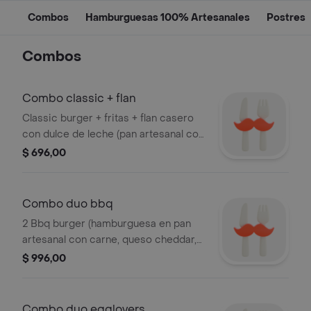
Combos
Hamburguesas 100% Artesanales
Postres
Combos
Combo classic + flan
Classic burger + fritas + flan casero
con dulce de leche (pan artesanal con
carne, queso cheddar, tomate,
$ 696,00
panceta, cebolla caramelizada)
Combo duo bbq
2 Bbq burger (hamburguesa en pan
artesanal con carne, queso cheddar,
panceta, cebolla caramelizada, salsa
$ 996,00
barbacoa.) las dos con fritas
Combo duo egglovers