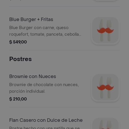
panceta, cebolla caramelizada, dip
con picante.
Blue Burger + Fritas
Blue Burger con carne, queso
roquefort, tomate, panceta, cebolla
caramelizada en pan artesanal.
$ 549,00
Acompañada de papas fritas corte
casero.
Postres
Brownie con Nueces
Brownie de chocolate con nueces,
porción individual.
$ 210,00
Flan Casero con Dulce de Leche
Postre hecho con una natilla que se