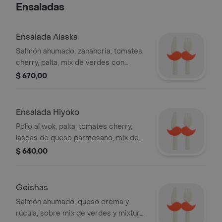
Ensaladas
Ensalada Alaska
Salmón ahumado, zanahoria, tomates
cherry, palta, mix de verdes con
aderezo japonés.
$ 670,00
Ensalada Hiyoko
Pollo al wok, palta, tomates cherry,
lascas de queso parmesano, mix de
verdes con aderezo japonés.
$ 640,00
Geishas
Salmón ahumado, queso crema y
rúcula, sobre mix de verdes y mixtura