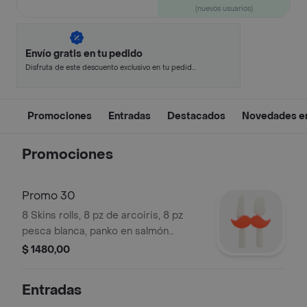
(nuevos usuarios)
Envío gratis en tu pedido
Disfruta de este descuento exclusivo en tu pedido
pagando con métodos de pago seleccionados.
Promociones
Entradas
Destacados
Novedades en
Promociones
Promo 30
8 Skins rolls, 8 pz de arcoiris, 8 pz
pesca blanca, panko en salmón
ahumado, 2 nigiris skins, 2 nigiris de
$ 1480,00
salmón y 2 sashimis. 2 salsas de la
casa, 2 palitos, wasabi y jengibre.
Entradas