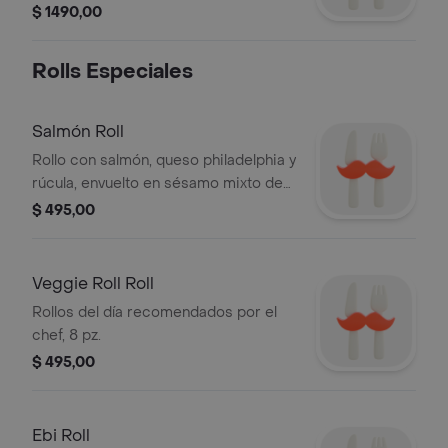
panko envuelto en salmón ahumado, 2
$ 1490,00
nigiris de skins, 2 nigiris de salmón y 2
sashimis. incluye 2 salsas, 2 palitos.
Rolls Especiales
wasabi y jengibre...
Salmón Roll
Rollo con salmón, queso philadelphia y
rúcula, envuelto en sésamo mixto de
la casa, 8 pz.
$ 495,00
Veggie Roll Roll
Rollos del día recomendados por el
chef, 8 pz.
$ 495,00
Ebi Roll