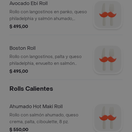
Avocado Ebi Roll
Rollo con langostinos en panko, queso
philadelphia y salmón ahumado,
envuelto en palta, 8 pz.
$ 495,00
Boston Roll
Rollo con langostinos, palta y queso
philadelphia, envuelto en salmón
ahumado, 8 pz.
$ 495,00
Rolls Calientes
Ahumado Hot Maki Roll
Rollo con salmón ahumado, queso
crema, palta, ciboulette, 8 pz.
$ 550,00