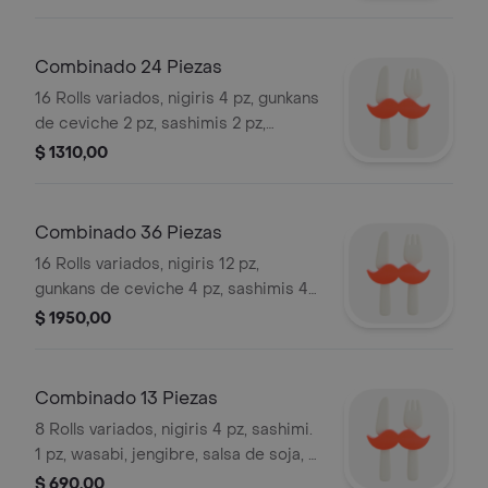
premium, wasabi, jengibre y salsa de
soja.
Combinado 24 Piezas
16 Rolls variados, nigiris 4 pz, gunkans
de ceviche 2 pz, sashimis 2 pz,
wasabi, jengibre y salsa de soja.
$ 1310,00
Combinado 36 Piezas
16 Rolls variados, nigiris 12 pz,
gunkans de ceviche 4 pz, sashimis 4
pz, wasabi, jengibre y salsa de soja.
$ 1950,00
Combinado 13 Piezas
8 Rolls variados, nigiris 4 pz, sashimi.
1 pz, wasabi, jengibre, salsa de soja, 2
palitos.
$ 690,00