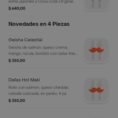
estilo japonés y Coca-Cola Original
600 ml.
$ 640,00
Novedades en 4 Piezas
Geisha Celestial
Geisha de salmón, queso crema,
mango, rúcula, boniato con salsa thai,
4 pz.
$ 355,00
Dallas Hot Maki
Rollo con salmón, queso cheddar,
cebolla colorada, en panko, 4 pz.
$ 355,00