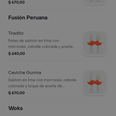
especial de la casa, 6 pz.
$ 670,00
Fusión Peruana
Tiradito
Fetas de salmón en lima con
morrones, cebolla colorada y aceite
de sésamo.
$ 640,00
Ceviche Gunma
Salmón en lima con morrones, cebolla
colorada y toque de aceite de
sésamo tostado.
$ 670,00
Woks