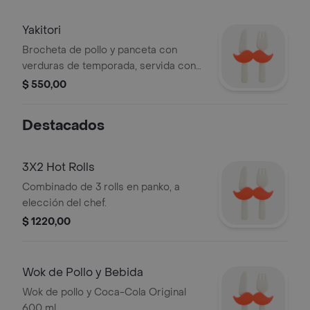
Yakitori
Brocheta de pollo y panceta con
verduras de temporada, servida con
salsa teriyaki, 3 pz.
$ 550,00
Destacados
3X2 Hot Rolls
Combinado de 3 rolls en panko, a
elección del chef.
$ 1220,00
Wok de Pollo y Bebida
Wok de pollo y Coca-Cola Original
600 ml.