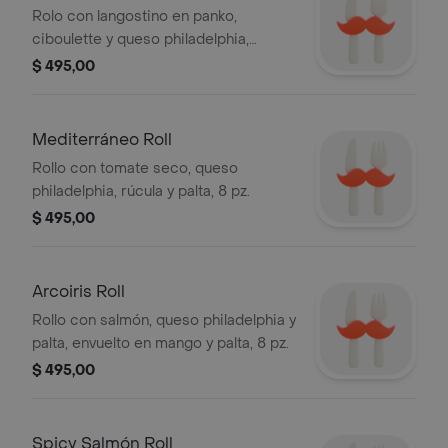
Rolo con langostino en panko,
ciboulette y queso philadelphia,
envuelto en sésamo mixto, 8 pz.
$ 495,00
Mediterráneo Roll
Rollo con tomate seco, queso
philadelphia, rúcula y palta, 8 pz.
$ 495,00
Arcoiris Roll
Rollo con salmón, queso philadelphia y
palta, envuelto en mango y palta, 8 pz.
$ 495,00
Spicy Salmón Roll