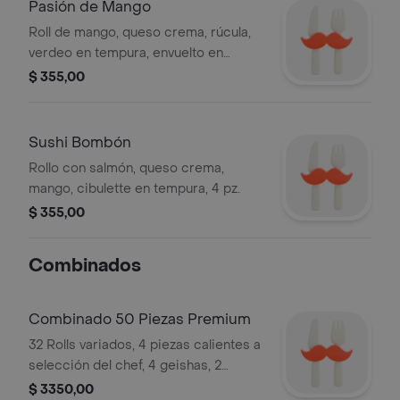
Pasión de Mango
Roll de mango, queso crema, rúcula,
verdeo en tempura, envuelto en
salmón con chutney de mango, 4 pz.
$ 355,00
Sushi Bombón
Rollo con salmón, queso crema,
mango, cibulette en tempura, 4 pz.
$ 355,00
Combinados
Combinado 50 Piezas Premium
32 Rolls variados, 4 piezas calientes a
selección del chef, 4 geishas, 2
nigiris, 4 sashimis, 4 gunkans
$ 3350,00