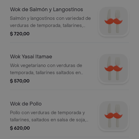
Wok de Salmón y Langostinos
Salmón y langostinos con variedad de
verduras de temporada, tallarines,
saltados en salsa de soja, jengibre y
$ 720,00
ajo.
Wok Yasai Itamae
Wok vegetariano con verduras de
temporada, tallarines saltados en
salsa de soja, jengibre y ajo.
$ 570,00
Wok de Pollo
Pollo con verduras de temporada y
tallarines, saltados en salsa de soja,
jengibre y ajo.
$ 620,00