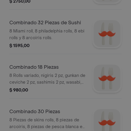
pz, wasabi, jengibre y salsa de soja.
$ 2750,00
Combinado 32 Piezas de Sushi
8 Miami roll, 8 philadelphia rolls, 8 ebi
rolls y 8 arcoiris rolls.
$ 1595,00
Combinado 18 Piezas
8 Rolls variado, nigiris 2 pz, gunkan de
ceviche 2 pz, sashimis 2 pz, wasabi,
jengibre, salsa de soja y 2 palitos.
$ 980,00
Combinado 30 Piezas
8 Piezas de skins rolls, 8 piezas de
arcoiris, 8 piezas de pesca blanca en