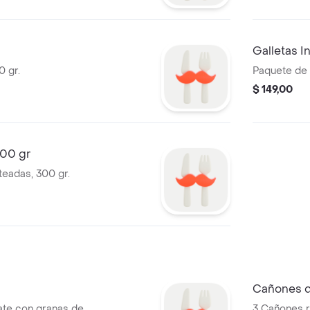
Galletas I
0 gr.
Paquete de g
$ 149,00
300 gr
teadas, 300 gr.
Cañones d
ate con granas de
3 Cañones r