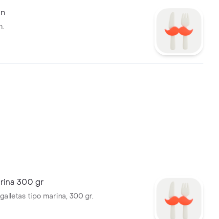
án
n.
rina 300 gr
alletas tipo marina, 300 gr.