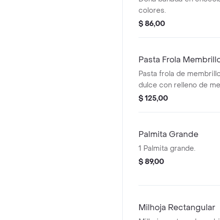
colores.
$ 86,00
Pasta Frola Membrill
Pasta frola de membrillo
dulce con relleno de me
de tiras de masa.
$ 125,00
Palmita Grande
1 Palmita grande.
$ 89,00
Milhoja Rectangular