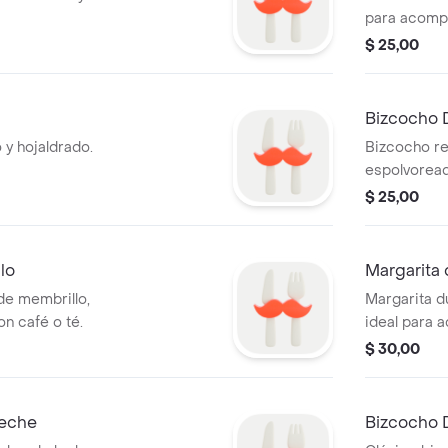
para acomp
$ 25,00
Bizcocho 
 y hojaldrado.
Bizcocho re
espolvoread
$ 25,00
lo
Margarita
de membrillo,
Margarita d
n café o té.
ideal para a
$ 30,00
Leche
Bizcocho