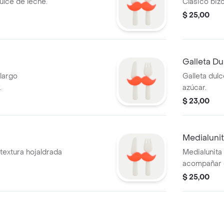
ulce de leche.
Clásico biz
$ 25,00
Galleta Du
largo
Galleta dul
.
azúcar.
$ 23,00
Medialuni
textura hojaldrada
Medialunita
acompañar c
$ 25,00