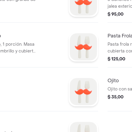
jalea exterio
$ 95,00
o
Pasta Frol
, 1 porción. Masa
Pasta frola 
mbrillo y cubierta
cubierta co
porción.
$ 125,00
Ojito
Ojito con sa
$ 35,00