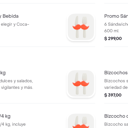
y Bebida
Promo Sán
 elegir y Coca-
6 Sándwich
600 ml.
$ 299,00
 kg
Bizcochos 
ulces y salados,
Bizcochos s
 vigilantes y más.
variedad de
$ 397,00
/4 kg
Bizcocho 
/4 kg, incluye
Bizcocho sa