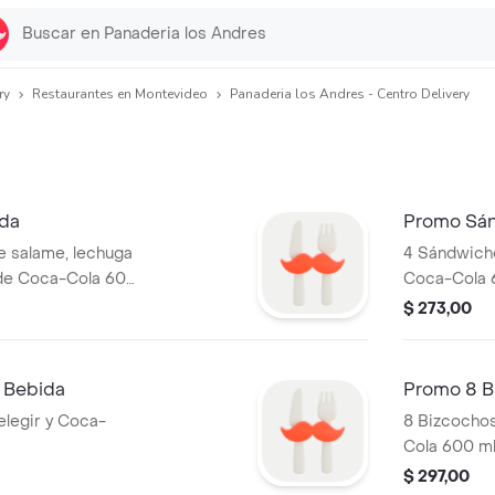
ry
Restaurantes en Montevideo
Panaderia los Andres - Centro Delivery
ida
Promo Sán
e salame, lechuga
4 Sándwich
de Coca-Cola 600
Coca-Cola 
$ 273,00
 Bebida
Promo 8 B
elegir y Coca-
8 Bizcochos
Cola 600 ml
$ 297,00