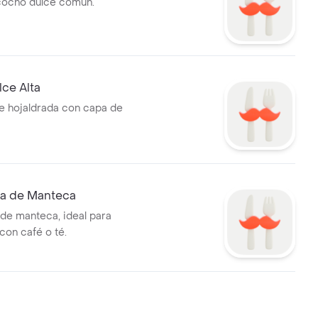
cocho dulce común.
lce Alta
ce hojaldrada con capa de
ta de Manteca
 de manteca, ideal para
on café o té.