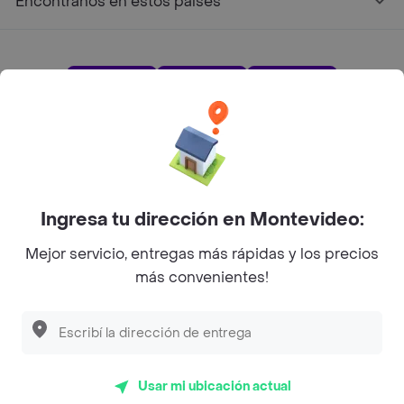
Encontranos en estos países
App Store
Google play
AppGallery
Pide tu comida favorita cerca de ti
Ingresa tu dirección en Montevideo:
Mejor servicio, entregas más rápidas y los precios
Categorías
más convenientes!
Unite a Rappi
Sobre Rappi
Usar mi ubicación actual