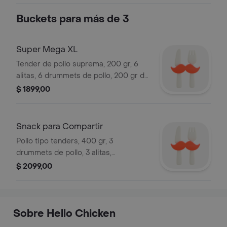
Buckets para más de 3
Super Mega XL
Tender de pollo suprema, 200 gr, 6
alitas, 6 drummets de pollo, 200 gr de
popchicken en cubos, 4 guarniciones
$ 1899,00
y hasta 3 salsas a elegir.
Snack para Compartir
Pollo tipo tenders, 400 gr, 3
drummets de pollo, 3 alitas,
chickenpop suprema en cubos, 3
$ 2099,00
guarniciones, hasta 3 salsas y bebida
a elegir.
Sobre Hello Chicken