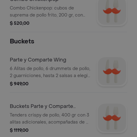
Combo Chickenpop: cubos de
suprema de pollo frito, 200 gr, con
papas fritas y salsa a elección.
$ 520,00
Buckets
Parte y Comparte Wing
6 Alitas de pollo, 6 drummets de pollo,
2 guarniciones, hasta 2 salsas a elegir
y 3 alitas de regalo.
$ 949,00
Buckets Parte y Comparte
Tender
Tenders crispy de pollo, 400 gr con 3
alitas adicionales, acompañadas de 2
guarniciones y hasta 2 salsa a elegir.
$ 1119,00