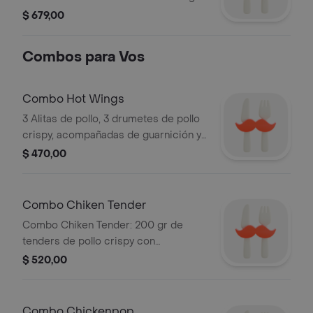
$ 679,00
Combos para Vos
Combo Hot Wings
3 Alitas de pollo, 3 drumetes de pollo
crispy, acompañadas de guarnición y
salsa a elegir.
$ 470,00
Combo Chiken Tender
Combo Chiken Tender: 200 gr de
tenders de pollo crispy con
guarnición de papas fritas y salsa a
$ 520,00
elección.
Combo Chickenpop