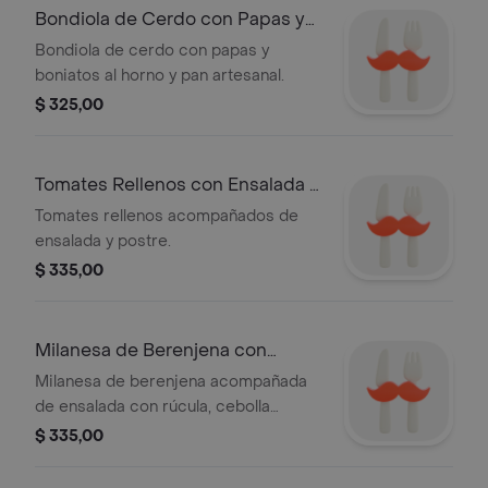
Bondiola de Cerdo con Papas y
Boniatos
Bondiola de cerdo con papas y
boniatos al horno y pan artesanal.
$ 325,00
Tomates Rellenos con Ensalada y
Postre
Tomates rellenos acompañados de
ensalada y postre.
$ 335,00
Milanesa de Berenjena con
Ensalada
Milanesa de berenjena acompañada
de ensalada con rúcula, cebolla
morada y calabaza asada.
$ 335,00