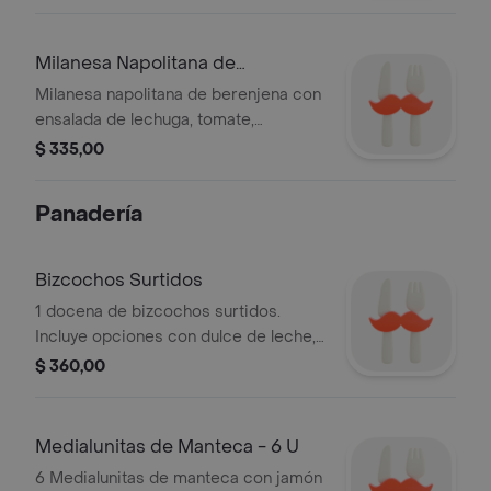
Milanesa Napolitana de
Berenjena
Milanesa napolitana de berenjena con
ensalada de lechuga, tomate,
zanahoria y remolacha. acompañada
$ 335,00
con pan artesanal y postre.
Panadería
Bizcochos Surtidos
1 docena de bizcochos surtidos.
Incluye opciones con dulce de leche,
chocolate y crema pastelera. Puedes
$ 360,00
elegir tus preferencias en los
toppings.
Medialunitas de Manteca - 6 U
6 Medialunitas de manteca con jamón