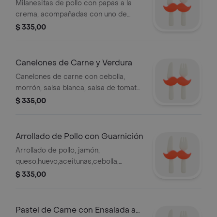
Guarnición
Milanesitas de pollo con papas a la
crema, acompañadas con uno de
nuestros panes artesanales.
$ 335,00
Canelones de Carne y Verdura
Canelones de carne con cebolla,
morrón, salsa blanca, salsa de tomate
y queso y verdura con uno de
$ 335,00
nuestros panes artesanales.
Arrollado de Pollo con Guarnición
Arrollado de pollo, jamón,
queso,huevo,aceitunas,cebolla,
morrón y panceta con guarnición a
$ 335,00
elección y pan artesanal.
Pastel de Carne con Ensalada a