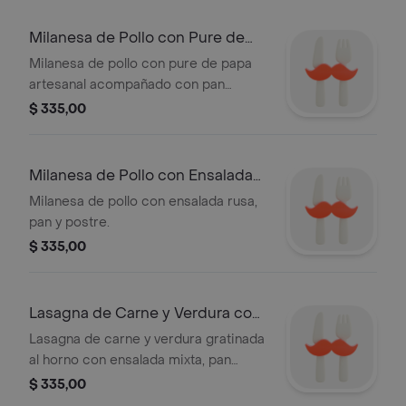
Milanesa de Pollo con Pure de
Papas
Milanesa de pollo con pure de papa
artesanal acompañado con pan
artesanal.
$ 335,00
Milanesa de Pollo con Ensalada
Rusa
Milanesa de pollo con ensalada rusa,
pan y postre.
$ 335,00
Lasagna de Carne y Verdura con
Ensalada
Lasagna de carne y verdura gratinada
al horno con ensalada mixta, pan
artesanal y postre.
$ 335,00