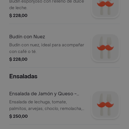
Budín esponjoso con relleno de dulce
de leche.
$ 228,00
Budín con Nuez
Budín con nuez, ideal para acompañar
con café o té.
$ 228,00
Ensaladas
Ensalada de Jamón y Queso -
400 gr
Ensalada de lechuga, tomate,
palmitos, arvejas, choclo, remolacha,
huevo duro, jamón y queso
$ 250,00