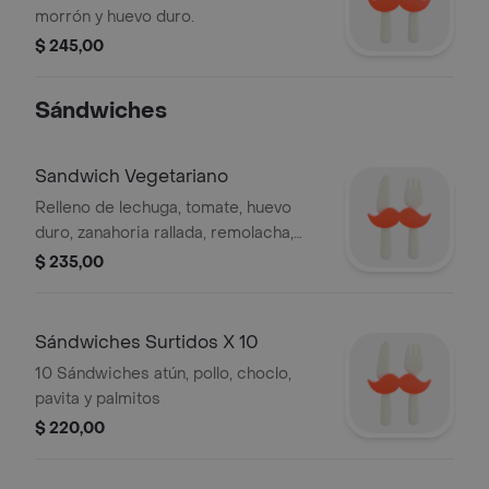
morrón y huevo duro.
$ 245,00
Sándwiches
Sandwich Vegetariano
Relleno de lechuga, tomate, huevo
duro, zanahoria rallada, remolacha,
palmitos y choclo.
$ 235,00
Sándwiches Surtidos X 10
10 Sándwiches atún, pollo, choclo,
pavita y palmitos
$ 220,00