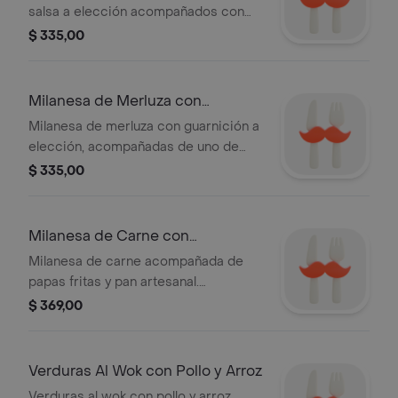
salsa a elección acompañados con
uno de nuestros panes artesanales.
$ 335,00
Milanesa de Merluza con
Guarnición
Milanesa de merluza con guarnición a
elección, acompañadas de uno de
nuestros panes artesanales.
$ 335,00
Milanesa de Carne con
Guarnicion
Milanesa de carne acompañada de
papas fritas y pan artesanal.
Guarnición a elección.
$ 369,00
Verduras Al Wok con Pollo y Arroz
Verduras al wok con pollo y arroz,