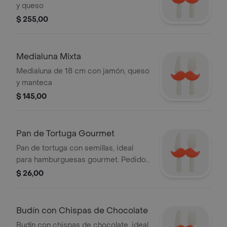
y queso
$ 255,00
Medialuna Mixta
Medialuna de 18 cm con jamón, queso
y manteca
$ 145,00
Pan de Tortuga Gourmet
Pan de tortuga con semillas, ideal
para hamburguesas gourmet. Pedido
con 24 hs de anticipación.
$ 26,00
Budín con Chispas de Chocolate
Budín con chispas de chocolate, ideal