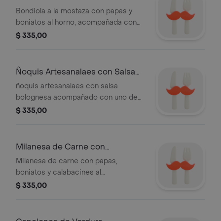
Guarnición
Bondiola a la mostaza con papas y
boniatos al horno, acompañada con
uno de nuestros panes artesanales.
$ 335,00
Ñoquis Artesanalaes con Salsa
Bolognesa
ñoquis artesanalaes con salsa
bolognesa acompañado con uno de
nuestros panes artesanales.
$ 335,00
Milanesa de Carne con
Guarnición
Milanesa de carne con papas,
boniatos y calabacines al
horno.Acompañada de uno de
$ 335,00
nuestros panes artesanales.