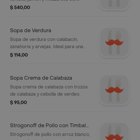
guarnición a elección y pan artesanal.
$ 540,00
Sopa de Verdura
Sopa de verdura con calabacín,
zanahoria y arvejas. Ideal para una
comida ligera.
$ 114,00
Sopa Crema de Calabaza
Sopa crema de calabaza con trozos
de calabaza y cebolla de verdeo.
$ 95,00
Strogonoff de Pollo con Timbal
de Arroz
Strogonoff de pollo con arroz blanco,