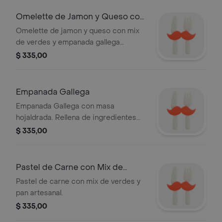
Omelette de Jamon y Queso con
Guarnicion
Omelette de jamon y queso con mix
de verdes y empanada gallega
acompañado con pan artesanal y
$ 335,00
postre del dia.
Empanada Gallega
Empanada Gallega con masa
hojaldrada. Rellena de ingredientes
tradicionales.
$ 335,00
Pastel de Carne con Mix de
Verdes
Pastel de carne con mix de verdes y
pan artesanal.
$ 335,00