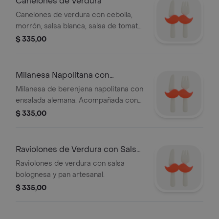
Canelones de Verdura
Canelones de verdura con cebolla,
morrón, salsa blanca, salsa de tomate
y queso, con uno de nuestros panes
$ 335,00
artesanales.
Milanesa Napolitana con
Ensalada Alemana
Milanesa de berenjena napolitana con
ensalada alemana. Acompañada con
uno de nuestros panes artesanales.
$ 335,00
Raviolones de Verdura con Salsa
Bolognesa
Raviolones de verdura con salsa
bolognesa y pan artesanal.
$ 335,00