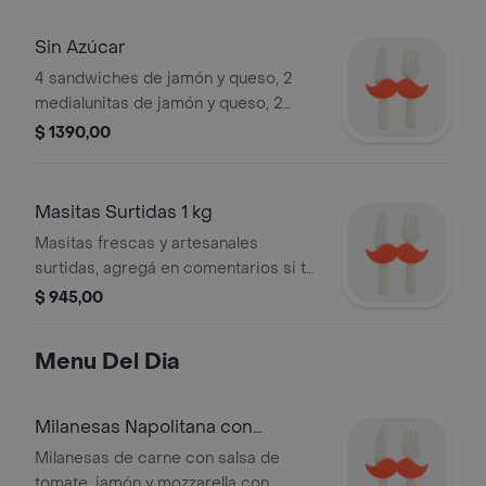
Sin Azúcar
4 sandwiches de jamón y queso, 2
medialunitas de jamón y queso, 2
bizcochos, 2 scones de queso, dip de
$ 1390,00
queso, pasta frola, 4 alfajorcitos de
maicena, jugo Dairyco.
Masitas Surtidas 1 kg
Masitas frescas y artesanales
surtidas, agregá en comentarios si te
gustaría alguna en especial y si
$ 945,00
tenemos la armamos con tus
preferencias.
Menu Del Dia
Milanesas Napolitana con
Guarnición
Milanesas de carne con salsa de
tomate, jamón y mozzarella con