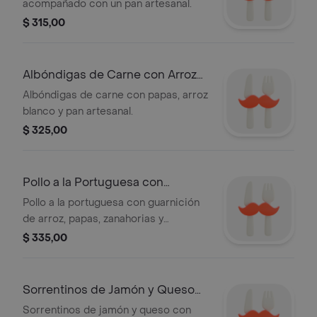
acompañado con un pan artesanal.
$ 315,00
Albóndigas de Carne con Arroz
Blanco
Albóndigas de carne con papas, arroz
blanco y pan artesanal.
$ 325,00
Pollo a la Portuguesa con
Guarnicion
Pollo a la portuguesa con guarnición
de arroz, papas, zanahorias y
espinacas, acompañado de pan
$ 335,00
artesanal.
Sorrentinos de Jamón y Queso
con Salsa a Elección
Sorrentinos de jamón y queso con