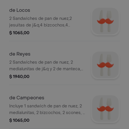
de Locos
2 Sandwiches de pan de nuez,2
jesuitas de j&q,4 bizcochos,4
scones,1 dip,4 masitas secas,2
$ 1065,00
alfajorcitos de maicena,1 dulce,1
palmita,2 bebidas.
de Reyes
2 Sandwiches de pan de nuez, 2
medialunitas de j&q y 2 de manteca,4
bizcochos,2 scones,1 dip,2 alfajores,2
$ 1940,00
dulces,2 bebidas,2 cafe o té.
de Campeones
Incluye 1 sandwich de pan de nuez, 2
medialunitas, 2 bizcochos, 2 scones, 1
dip, 1 alfajor, 1 dulce, 1 bebida y 1 café
$ 1065,00
o té.