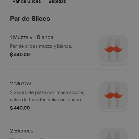
Par de Slices
Bebidas
Par de Slices
1 Muzza y 1 Blanca
Par de slices muzza y blanca.
$ 440,00
2 Muzzas
2 Slices de pizza con masa madre,
salsa de tomates italianos, queso
pony y pesto liviano de albahaca.
$ 440,00
2 Blancas