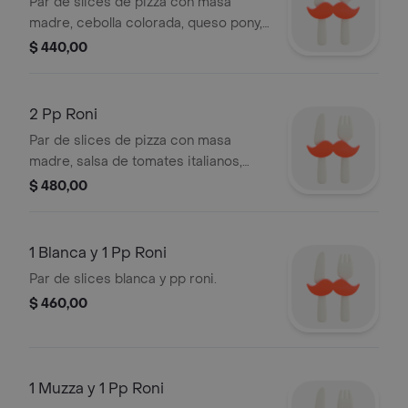
Par de slices de pizza con masa
madre, cebolla colorada, queso pony,
queso sardo y ciboulette.
$ 440,00
2 Pp Roni
Par de slices de pizza con masa
madre, salsa de tomates italianos,
queso pony, peperoni y gremolata.
$ 480,00
1 Blanca y 1 Pp Roni
Par de slices blanca y pp roni.
$ 460,00
1 Muzza y 1 Pp Roni