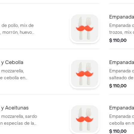
Empanada 
e pollo, mix de
Empanada c
, morrón, huevo
trozos, mix
morrón.
$ 110,00
y Cebolla
Empanada
mozzarella,
Empanada co
e cebolla en
salteado de 
mozzarella.
$ 110,00
y Aceitunas
Empanada
mozzarella, sardo
Empanada de
n especias de la
cebolla en m
especias de
$ 110,00