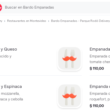
ry
Restaurantes en Montevideo
Bardo Empanadas - Parque Rodó Delivery
 y Queso
Empanada
cido y
Empanada co
tomate cher
fresca.
$ 110,00
y Espinaca
Empanda 
mozzarella,
Empanada co
naca y cebolla
roquefort, p
$ 110,00