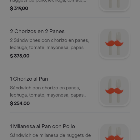
nuggets de pollo, lechuga, tomate,
huevo, mayonesa, papas fritas,
$ 319,00
cheddar, huevo frito, jugo de frutas
del día 10 oz y alfajor a disponibilidad.
2 Chorizos en 2 Panes
2 Sándwiches con chorizo en panes,
lechuga, tomate, mayonesa, papas
fritas, cheddar, huevo frito, jugo de
$ 375,00
frutas del día 10 oz y alfajor a
disponibilidad.
1 Chorizo al Pan
Sándwich con chorizo en panes,
lechuga, tomate, mayonesa, papas
fritas, cheddar, huevo frito, jugo de
$ 254,00
frutas del día 10 oz y alfajor a
disponibilidad.
1 Milanesa al Pan con Pollo
Sándwich de milanesa de nuggets de