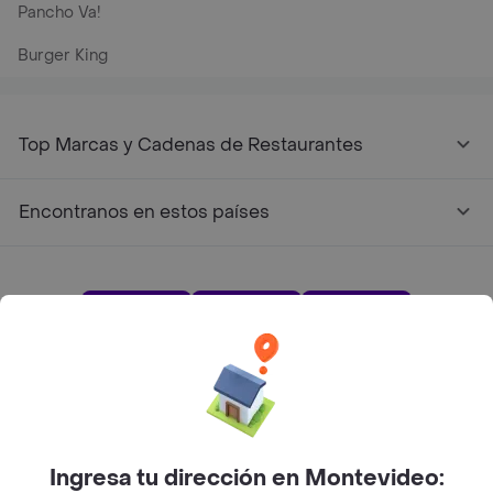
Pancho Va!
Burger King
Top Marcas y Cadenas de Restaurantes
Encontranos en estos países
App Store
Google play
AppGallery
Pide tu comida favorita cerca de ti
Ingresa tu dirección en Montevideo: