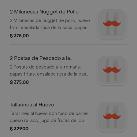
2 Milanesas Nugget de Pollo
2 Milanesas de nugget de pollo, huevo
frito, ensalada rusa de la casa, papas
fritas con queso cheddar, jugo de
$ 375,00
frutas del día 10 oz y alfajor a
disponibilidad.
2 Postas de Pescado a la
Romana
2 Postas de pescado a la romana,
papas fritas, ensalada rusa de la casa,
jugo de frutas del día 10 oz y alfajor a
$ 375,00
disponibilidad.
Tallarines al Huevo
Tallarines al huevo con tuco de carne,
queso rallado, jugo de frutas del día
10 oz y alfajor a disponibilidad.
$ 329,00