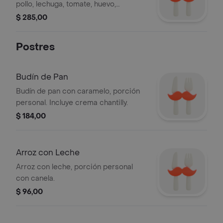
pollo, lechuga, tomate, huevo,
mayonesa, papas fritas, cheddar,
$ 285,00
huevo frito, jugo de frutas del día 10
oz y alfajor a disponibilidad.
Postres
Budín de Pan
Budín de pan con caramelo, porción
personal. Incluye crema chantilly.
$ 184,00
Arroz con Leche
Arroz con leche, porción personal
con canela.
$ 96,00