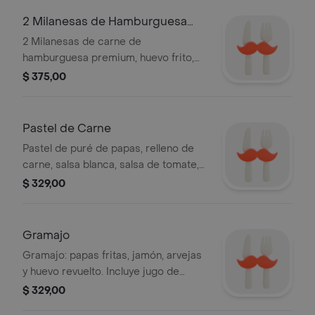
2 Milanesas de Hamburguesa
Premium
2 Milanesas de carne de
hamburguesa premium, huevo frito,
ensalada rusa de la casa, papas fritas
$ 375,00
con queso cheddar, jugo de frutas del
día 10 oz y alfajor a disponibilidad.
Pastel de Carne
Pastel de puré de papas, relleno de
carne, salsa blanca, salsa de tomate,
muzzarella gratinada, jugo de frutas
$ 329,00
del día 10 oz y alfajor a disponibilidad.
Gramajo
Gramajo: papas fritas, jamón, arvejas
y huevo revuelto. Incluye jugo de
frutas del día (10 oz) y alfajor.
$ 329,00