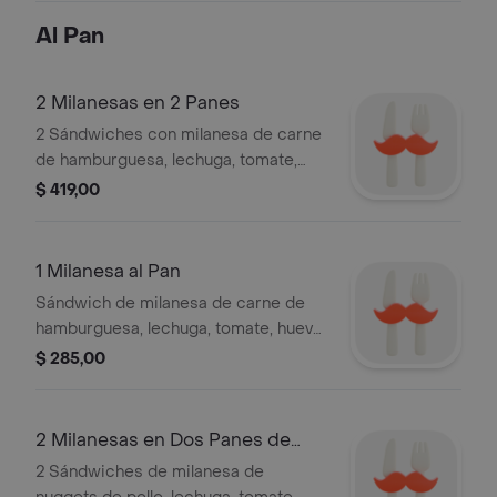
Al Pan
2 Milanesas en 2 Panes
2 Sándwiches con milanesa de carne
de hamburguesa, lechuga, tomate,
huevo, mayonesa, papas fritas, huevo,
$ 419,00
queso cheddar, jugo de frutas del día
10 oz y alfajor a disponibilidad.
1 Milanesa al Pan
Sándwich de milanesa de carne de
hamburguesa, lechuga, tomate, huevo,
mayonesa, papas fritas, huevo frito,
$ 285,00
queso cheddar, jugo de frutas del día
10 oz y alfajor a disponibilidad.
2 Milanesas en Dos Panes de
Pollo
2 Sándwiches de milanesa de