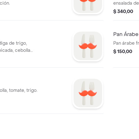
ción.
ensalada de
de berejena,
$ 340,00
Pan Árabe
iga de trigo,
Pan árabe fr
picada, cebolla
$ 150,00
lla, tomate, trigo.