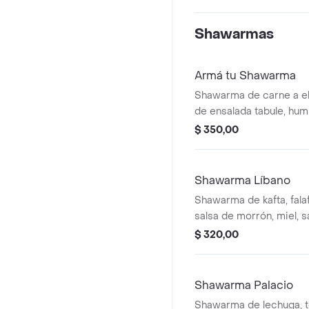
Shawarmas
Armá tu Shawarma
Shawarma de carne a el
de ensalada tabule, hu
garbanzos, salsa agridul
$ 350,00
Shawarma Líbano
Shawarma de kafta, falaf
salsa de morrón, miel, 
de berejenas.
$ 320,00
Shawarma Palacio
Shawarma de lechuga, t