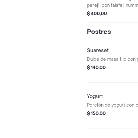
perejil con falafel, hu
salsa de morrón, miel, p
$ 400,00
Postres
Suareset
Dulce de masa filo con 
$ 140,00
Yogurt
Porción de yogurt con p
$ 150,00