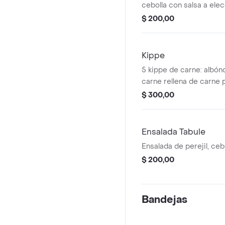
cebolla con salsa a elec
$ 200,00
Kippe
5 kippe de carne: albónd
carne rellena de carne 
con salsa a elección.
$ 300,00
Ensalada Tabule
Ensalada de perejil, cebo
$ 200,00
Bandejas