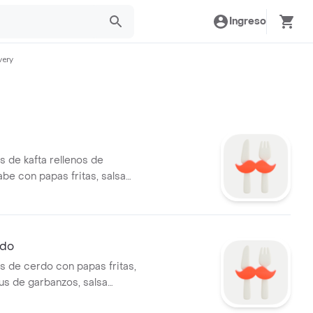
Ingreso
very
 de kafta rellenos de
abe con papas fritas, salsa
arbanzos, salsa agridulce
alsa agridulce.
rdo
 de cerdo con papas fritas,
s de garbanzos, salsa
n dip de salsa agridulce.