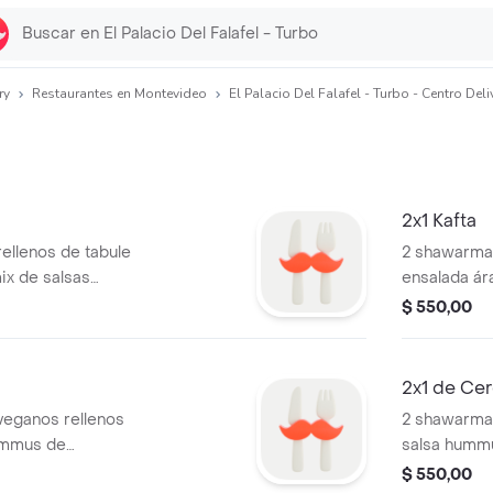
ry
Restaurantes en Montevideo
El Palacio Del Falafel - Turbo - Centro Deli
2x1 Kafta
rellenos de tabule
2 shawarmas
ix de salsas
ensalada ár
banzos,
hummus de g
$ 550,00
enas, morrón,
con dip de s
2x1 de Ce
veganos rellenos
2 shawarmas
ummus de
salsa hummu
agridulce co
$ 550,00