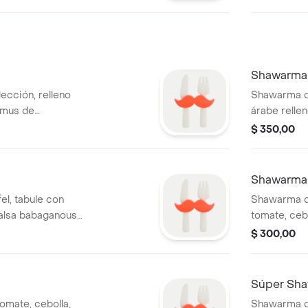
Shawarma 
ección, relleno
Shawarma de
mmus de
árabe relle
ce.
de garbanzo
$ 350,00
Shawarma 
el, tabule con
Shawarma de
salsa babaganoush
tomate, ceb
garbanzos, s
$ 300,00
agridulce.
Súper Sha
omate, cebolla,
Shawarma de 