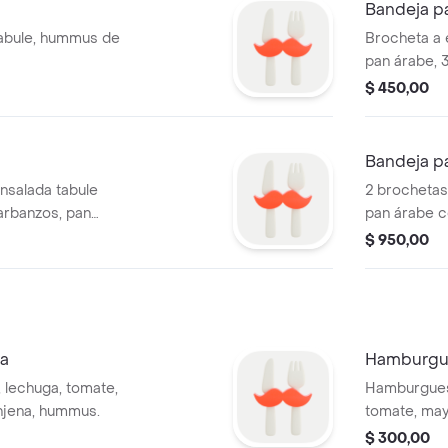
Bandeja pa
tabule, hummus de
Brocheta a e
pan árabe, 
garbanzos, 
$ 450,00
morrón, mie
Bandeja p
ensalada tabule
2 brochetas 
arbanzos, pan
pan árabe c
garbanzos, 
$ 950,00
morrón, mie
árabe, papas
a
Hamburgue
 lechuga, tomate,
Hamburguesa
enjena, hummus.
tomate, may
panceta, ch
$ 300,00