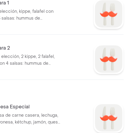
ra 1
lección, kippe, falafel con
3 salsas: hummus de
babaganoush de berenjenas,
l, ensalada árabe.
ara 2
elección, 2 kippe, 2 falafel,
on 4 salsas: hummus de
babaganoush de berenjenas,
l, agridulce con ensalada
 fritas.
sa Especial
 de carne casera, lechuga,
onesa, kétchup, jamón, queso,
eddar.