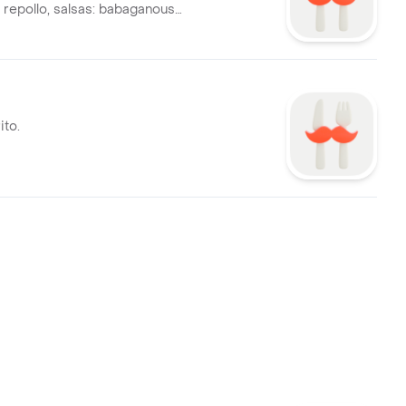
 repollo, salsas: babaganoush
 salsa de morrón, miel.
ito.