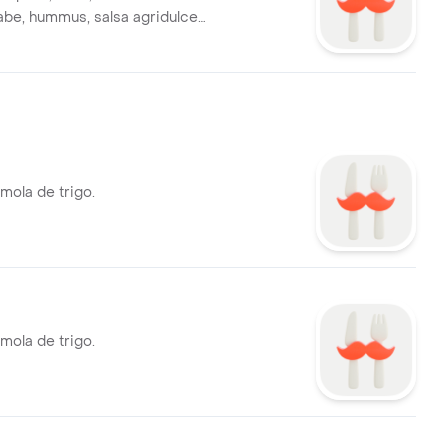
abe, hummus, salsa agridulce,
cas.
mola de trigo.
mola de trigo.