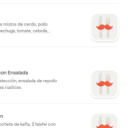
 mixtos de cerdo, pollo
lechuga, tomate, cebolla,
mmus, morrón, miel con 5
 de salsas: hummus de
babaganoush de berenjenas,
l.
con Ensalada
elección, ensalada de repollo
as rusticas.
án
rocheta de kafta, 2 falafel con