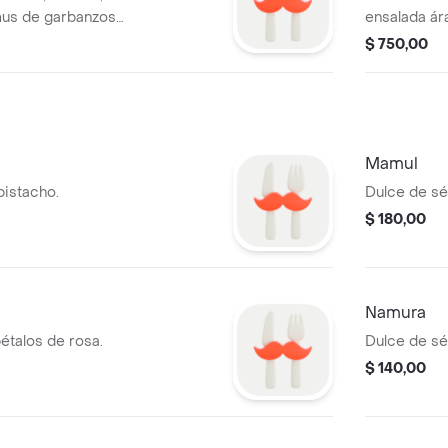
mmus de garbanzos,
ensalada ár
apas rústicas.
papas rústi
$ 750,00
Mamul
pistacho.
Dulce de sé
$ 180,00
Namura
étalos de rosa.
Dulce de sé
$ 140,00