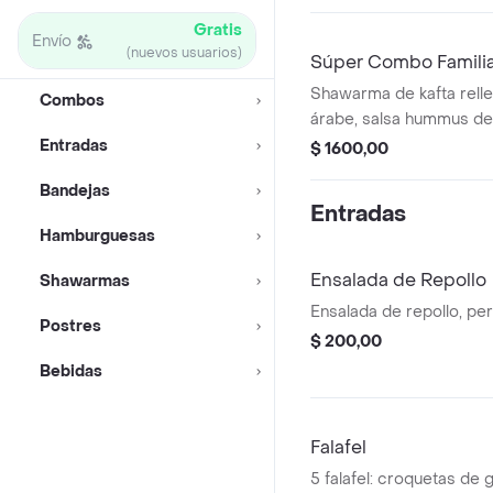
Gratis
Envío
(nuevos usuarios)
Súper Combo Famili
Shawarma de kafta relle
Combos
árabe, salsa hummus de
agridulce., shawarma de 
Entradas
$ 1600,00
ensalada tabule, shawa
Bandejas
relleno de ensalada tabu
Entradas
hummus de garbanzos, sa
Hamburguesas
kippes, 3 falafel, pan á
rústicas, mix de salsas
Ensalada de Repollo
Shawarmas
babaganoush, salsa de m
Ensalada de repollo, pere
agridulce de yogurt, ajo
Postres
$ 200,00
elección.
Bebidas
Falafel
5 falafel: croquetas de g