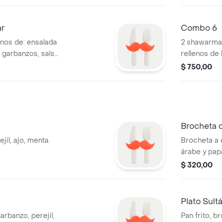
ar
Combo 6
nos de: ensalada
2 shawarmas
 garbanzos, salsa
rellenos de 
falafel relleno de
perejil, hu
$ 750,00
rma de cerdo
falafel, mix
le, salsas
garbanzos, 
lsa agridulce , 3
morrón, mie
rabe con papas
: hummus,
Brocheta 
orrón, miel, salsa
jil, ajo, menta.
Brocheta a 
, 2 postres a
árabe y pap
$ 320,00
Plato Sult
arbanzo, perejil,
Pan frito, b