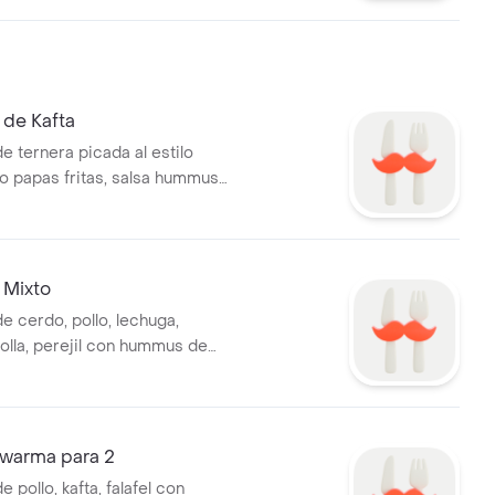
de Kafta
 ternera picada al estilo
no papas fritas, salsa hummus
s, yogurt, ensalada árabe.
Mixto
 cerdo, pollo, lechuga,
olla, perejil con hummus de
alsa agridulce, dip de salsa
warma para 2
pollo, kafta, falafel con