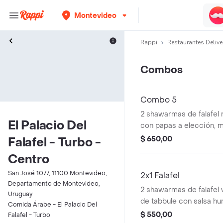
Montevideo
Rappi
Restaurantes Delive
Combos
Combo 5
2 shawarmas de falafel 
El Palacio Del
con papas a elección, m
árabes: hummus de gar
$ 650,00
Falafel - Turbo -
babaganoush de berenj
Centro
miel.
San José 1077, 11100 Montevideo,
2x1 Falafel
Departamento de Montevideo,
2 shawarmas de falafel 
Uruguay
de tabbule con salsa h
Comida Árabe - El Palacio Del
garbanzos.
$ 550,00
Falafel - Turbo