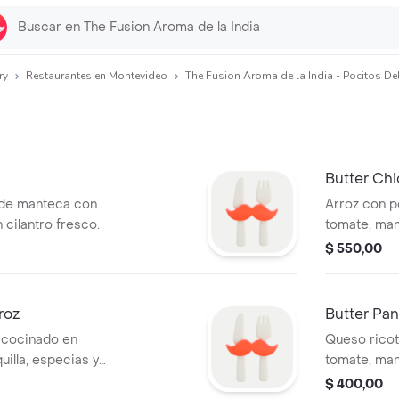
ry
Restaurantes en Montevideo
The Fusion Aroma de la India - Pocitos Del
Butter Chi
 de manteca con
Arroz con p
cilantro fresco.
tomate, man
natural.
$ 550,00
roz
Butter Pa
, cocinado en
Queso ricot
uilla, especias y
tomate, man
natural, sin 
$ 400,00