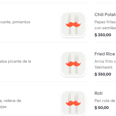
Chili Pota
icante, pimientos
Papas frita
con semilla
frescas.
$ 350,00
Fried Rice
lsa picante de la
Arroz frito 
Yakimeshi.
$ 350,00
Roti
a, rellena de
Pan rote de 
ejas.
$ 50,00