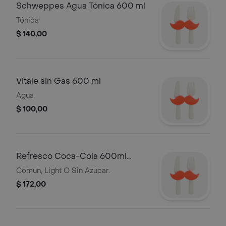
Schweppes Agua Tónica 600 ml
Tónica
$ 140,00
Vitale sin Gas 600 ml
Agua
$ 100,00
Refresco Coca-Cola 600ml
(Confirmar Si Es Comun, Light O
Comun, Light O Sin Azucar.
Sin Azuca)
$ 172,00