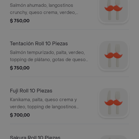
Salmón ahumado, langostinos
crunchy, queso crema, verdeo,
topping de palta, salsead de
$ 750,00
maracuyá y terminado con chips de
boniato.
Tentación Roll 10 Piezas
Salmón tempurizado, palta, verdeo,
topping de plátano, gotas de queso
crema y salsa anguila.
$ 750,00
Fuji Roll 10 Piezas
Kanikama, palta, queso crema y
verdeo, topping de langostinos
crunchy y salsa fuji.
$ 700,00
Sakura Roll 10 Piezas