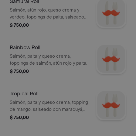
Samurai Roll
Salmón, atún rojo, queso crema y
verdeo, toppings de palta, salseado
de fuji y teriyaki, terminado con
$ 750,00
cebolla crocante.
Rainbow Roll
Salmón, palta y queso crema,
toppings de salmón, atún rojo y palta.
$ 750,00
Tropical Roll
Salmón, palta y queso crema, topping
de mango, salseado con maracuyá,
ralladura de lima y chips de boniato.
$ 750,00