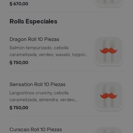
sésamo.
$ 670,00
Rolls Especiales
Dragon Roll 10 Piezas
Salmón tempurizado, cebolla
caramelizada, verdeo, wasabi, topping
de palta, salseado de spicy mayo y
$ 750,00
terminado con cangrejo crocante.
Sensation Roll 10 Piezas
Langostinos crunchy, cebolla
caramelizada, almendra, verdeo,
topping de quinoa crocante y chips
$ 750,00
de boniato.
Curacao Roll 10 Piezas