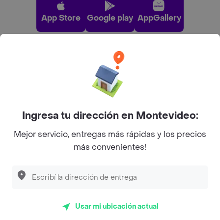
App Store
Google play
AppGallery
Pide tu comida favorita cerca de ti
Categorías
Ingresa tu dirección en Montevideo:
Unite a Rappi
Mejor servicio, entregas más rápidas y los precios
más convenientes!
Sobre Rappi
Facebook
Twitter
Instagram
Usar mi ubicación actual
©
2026
Rappi Inc. All rights reserved.