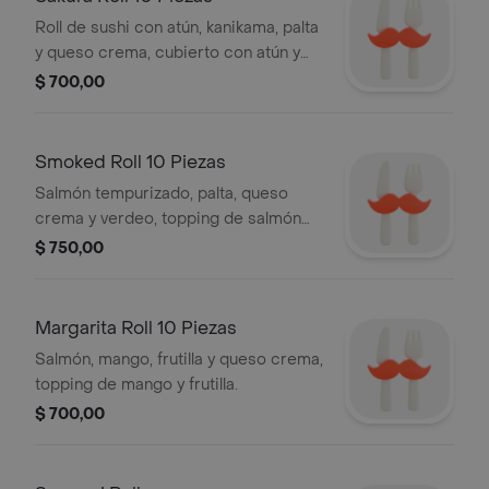
Roll de sushi con atún, kanikama, palta
y queso crema, cubierto con atún y
palta. Incluye 10 piezas.
$ 700,00
Smoked Roll 10 Piezas
Salmón tempurizado, palta, queso
crema y verdeo, topping de salmón
ahumado, salseado con fuji y
$ 750,00
terminado con cebolla crocante.
Margarita Roll 10 Piezas
Salmón, mango, frutilla y queso crema,
topping de mango y frutilla.
$ 700,00