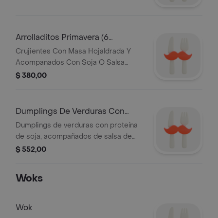
Arrolladitos Primavera (6
Unidades)
Crujientes Con Masa Hojaldrada Y
Acompanados Con Soja O Salsa
Agridulce.
$ 380,00
Dumplings De Verduras Con
Proteina De Soja (5 Unidades)
Dumplings de verduras con proteína
de soja, acompañados de salsa de
soja para un sabor auténtico.
$ 552,00
Woks
Wok