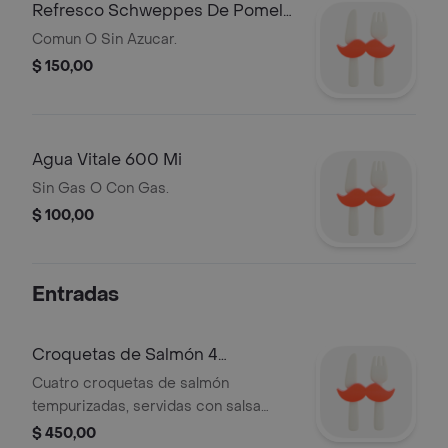
Refresco Schweppes De Pomelo
600 Mi
Comun O Sin Azucar.
$ 150,00
Agua Vitale 600 Mi
Sin Gas O Con Gas.
$ 100,00
Entradas
Croquetas de Salmón 4
Unidades
Cuatro croquetas de salmón
tempurizadas, servidas con salsa
tártara de la casa.
$ 450,00