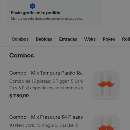
Envío gratis en tu pedido
Disfruta de este descuento exclusivo en tu pedido
pagando con métodos de pago seleccionados.
Combos
Bebidas
Entradas
Woks
Pokes
Rol
Combos
Combo - Mix Tempura Panko 15
Piezas
Combo de 15 piezas: 5 Tigger, 5 Kani
Fu y 5 Fuji especiales, con tempura y
panko.
$ 1150,00
Combo - Mix Frescura 34 Piezas
10 New york, 10 maguro, 5 jacke, 5