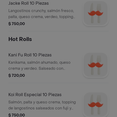
Jacke Roll 10 Piezas
Langostinos crunchy, salmón fresco,
palta, queso crema, verdeo, topping
de pepino, quinoa crocante y
$ 750,00
salseado con teriyaki.
Hot Rolls
Kani Fu Roll 10 Piezas
Kanikama, salmón ahumado, queso
crema y verdeo. Salseado con
teriyaki.
$ 720,00
Koi Roll Especial 10 Piezas
Salmón, palta y queso crema, topping
de langostinos salseados con fuji y
teriyaki.
$ 750,00