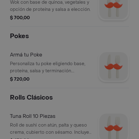
Wok con base de quinoa, vegetales y
opción de proteína y salsa a elección.
$ 700,00
Pokes
Armá tu Poke
Personaliza tu poke eligiendo base,
proteína, salsa y terminación.
Ingredientes visibles: palta, cebolla
$ 720,00
morada, alga nori, cebolla de verdeo.
Rolls Clásicos
Tuna Roll 10 Piezas
Roll de sushi con atún, palta y queso
crema, cubierto con sésamo. Incluye