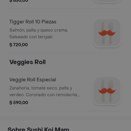
$ 650,00
Tigger Roll 10 Piezas
Salmón, palta y queso crema.
Salseado con teriyaki.
$ 720,00
Veggies Roll
Veggie Roll Especial
Zanahoria, tomate seco, palta y
verdeo. Coronado con remolacha,
rúcula y zanahoria.
$ 590,00
Sobre Sushi Koi Mam