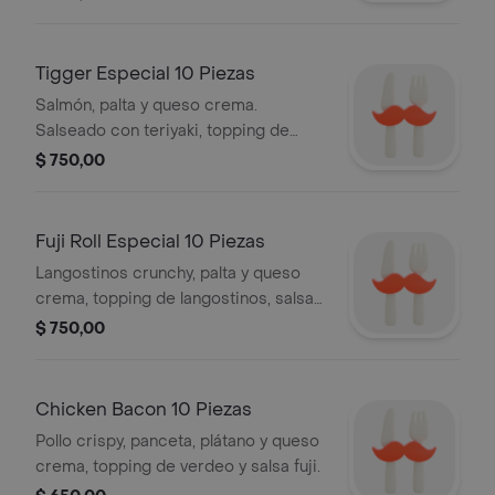
Tigger Especial 10 Piezas
Salmón, palta y queso crema.
Salseado con teriyaki, topping de
cangrejo deshilachado con palta y
$ 750,00
verdeo en salsa fuji.
Fuji Roll Especial 10 Piezas
Langostinos crunchy, palta y queso
crema, topping de langostinos, salsa
fuji y verdeo.
$ 750,00
Chicken Bacon 10 Piezas
Pollo crispy, panceta, plátano y queso
crema, topping de verdeo y salsa fuji.