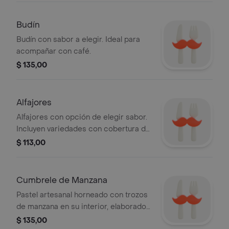
Budín
Budín con sabor a elegir. Ideal para
acompañar con café.
$ 135,00
Alfajores
Alfajores con opción de elegir sabor.
Incluyen variedades con cobertura de
chocolate y relleno de dulce de leche.
$ 113,00
Cumbrele de Manzana
Pastel artesanal horneado con trozos
de manzana en su interior, elaborado
con una base de masa y cobertura de
$ 135,00