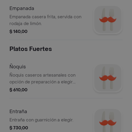
Empanada
Empanada casera frita, servida con
rodaja de limón.
$ 140,00
Platos Fuertes
Ñoquis
Ñoquis caseros artesanales con
opción de preparación a elegir.
Incluyen brócoli y salsa cremosa.
$ 610,00
Entraña
Entraña con guarnición a elegir.
$ 730,00