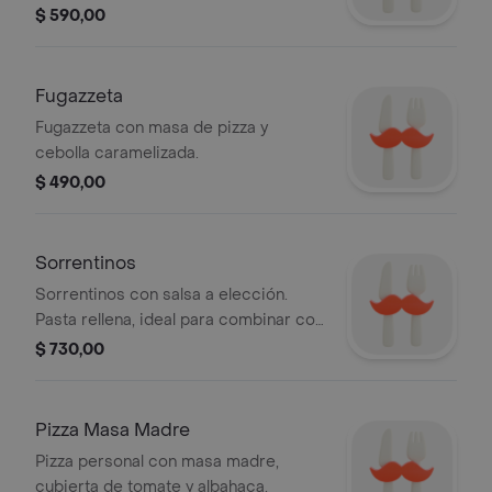
guarnición a elección.
$ 590,00
Fugazzeta
Fugazzeta con masa de pizza y
cebolla caramelizada.
$ 490,00
Sorrentinos
Sorrentinos con salsa a elección.
Pasta rellena, ideal para combinar con
tu salsa favorita.
$ 730,00
Pizza Masa Madre
Pizza personal con masa madre,
cubierta de tomate y albahaca.