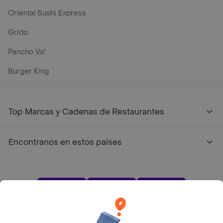
Oriental Sushi Express
Grido
Pancho Va!
Burger King
Top Marcas y Cadenas de Restaurantes
Encontranos en estos países
App Store
Google play
AppGallery