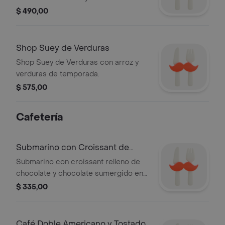
$ 490,00
Shop Suey de Verduras
Shop Suey de Verduras con arroz y
verduras de temporada.
$ 575,00
Cafetería
Submarino con Croissant de
Chocolate
Submarino con croissant relleno de
chocolate y chocolate sumergido en
preparación a elegir.
$ 335,00
Café Doble Americano y Tostado