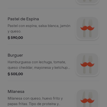
Pastel de Espina
Pastel con espina, salsa blanca, jamón
y queso.
$ 590,00
Burguer
Hamburguesa con lechuga, tomate,
queso cheddar, mayonesa y ketchup.
Incluye porción de papas a elección.
$ 505,00
Milanesa
Milanesa con queso, huevo frito y
papas fritas. Tipo de proteína y