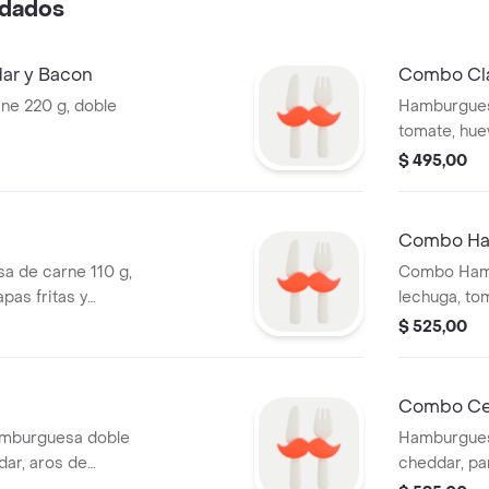
dados
ar y Bacon
Combo Cl
ne 220 g, doble
Hamburguesa
tomate, huev
500 ml
$ 495,00
Combo Ha
 de carne 110 g,
Combo Hamb
apas fritas y
lechuga, tom
huevo duro,
$ 525,00
Combo Ce
amburguesa doble
Hamburgues
dar, aros de
cheddar, pan
, papas fritas y