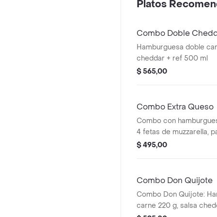
Platos Recomen
Combo Doble Chedd
Hamburguesa doble car
cheddar + ref 500 ml
$ 565,00
Combo Extra Queso
Combo con hamburguesa
4 fetas de muzzarella, p
bebida de 500 ml.
$ 495,00
Combo Don Quijote
Combo Don Quijote: H
carne 220 g, salsa ched
cebolla, lechuga, tomate