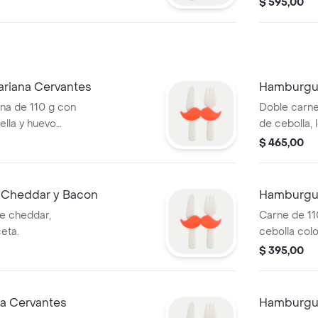
$ 595,00
riana Cervantes
Hamburgue
na de 110 g con
Doble carne
ella y huevo
de cebolla,
$ 465,00
Cheddar y Bacon
Hamburgu
e cheddar,
Carne de 110
eta.
cebolla col
$ 395,00
a Cervantes
Hamburgue