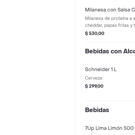
Milanesa con Salsa 
Milanesa de proteína a 
cheddar, papas fritas y 
panceta.
$ 530,00
Bebidas con Alc
Schneider 1 L
Cerveza
$ 299,00
Bebidas
7Up Lima Limón 500