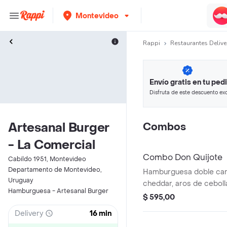
Montevideo
Rappi
Restaurantes Delive
Envío gratis en tu ped
Disfruta de este descuento exc
pagando con métodos de pago
Artesanal Burger
Combos
- La Comercial
Combo Don Quijote
Cabildo 1951, Montevideo
Departamento de Montevideo,
Hamburguesa doble carn
Uruguay
cheddar, aros de cebol
Hamburguesa - Artesanal Burger
y tomate, acompañado d
$ 595,00
refresco línea pepsi 50
Delivery
16 min