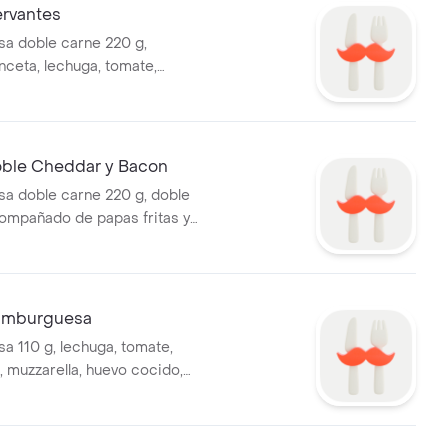
rvantes
a doble carne 220 g,
nceta, lechuga, tomate,
o frito, cebolla, jamón,
 acompañado de papas fritas y
nea pepsi 500 ml.
ble Cheddar y Bacon
a doble carne 220 g, doble
ompañado de papas fritas y
nea pepsi 500 ml.
mburguesa
 110 g, lechuga, tomate,
, muzzarella, huevo cocido,
 acompañado de papas fritas y
nea pepsi 500 ml.