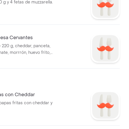
 g y 4 fetas de muzzarella.
esa Cervantes
 220 g, cheddar, panceta,
ate, morrrón, huevo frito,
ón y muzzarella.
tas con Cheddar
papas fritas con cheddar y