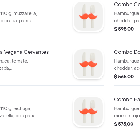
Combo Ce
10 g, muzzarella,
Hamburgues
colorada, panceta,
cheddar, pa
itas y refresco
morrón, huev
$ 595,00
muzzarella,
refresco li
 Vegana Cervantes
Combo Do
huga, tomate,
Hamburgues
zada,
cheddar, ac
itas y refresco
refresco lí
$ 565,00
Combo Ha
10 g, lechuga,
Hamburguesa
zarella, con papas
morron rojo
pepsi 500 ml.
muzzarella,
$ 575,00
refresco lí