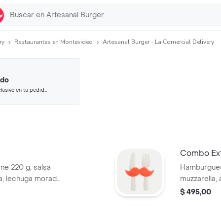
ry
Restaurantes en Montevideo
Artesanal Burger - La Comercial Delivery
ido
lusivo en tu pedido
 seleccionados.
Combo Ex
e 220 g, salsa
Hamburguesa
la, lechuga morada
muzzarella,
e papas fritas y
refresco lí
$ 495,00
0 ml.