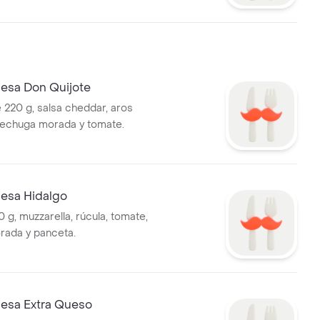
sa Don Quijote
 220 g, salsa cheddar, aros
 lechuga morada y tomate.
esa Hidalgo
 g, muzzarella, rúcula, tomate,
orada y panceta.
sa Extra Queso