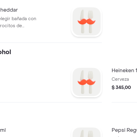
Cheddar
elegir bañada con
trocitos de
ohol
Heineken 1
Cerveza
$ 345,00
 ml
Pepsi Reg