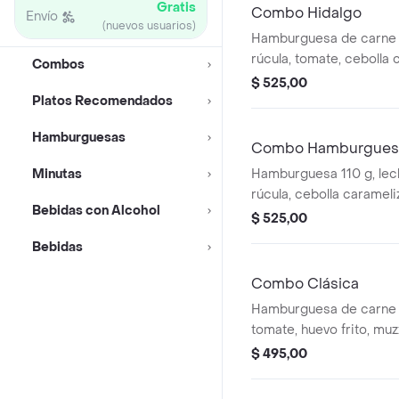
Gratis
Combo Hidalgo
Envío
(nuevos usuarios)
Hamburguesa de carne 1
rúcula, tomate, cebolla 
Combos
acompañado de papas fr
$ 525,00
línea pepsi 500 ml.
Platos Recomendados
Hamburguesas
Combo Hamburguesa
Minutas
Hamburguesa 110 g, lec
rúcula, cebolla carameli
Bebidas con Alcohol
acompañado de papas fr
$ 525,00
línea pepsi de 500 ml.
Bebidas
Combo Clásica
Hamburguesa de carne 1
tomate, huevo frito, muz
fritas y refresco línea 
$ 495,00