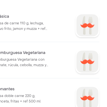
ásica
 de carne 110 g, lechuga,
o frito, jamon y muzza + ref
mburguesa Vegetariana
urguesa Vegetariana con
ate, rúcula, cebolla, muzza y
 acompañada de papas fritas.
rvantes
a doble carne 220 g,
ceta, fritas + ref 500 ml.