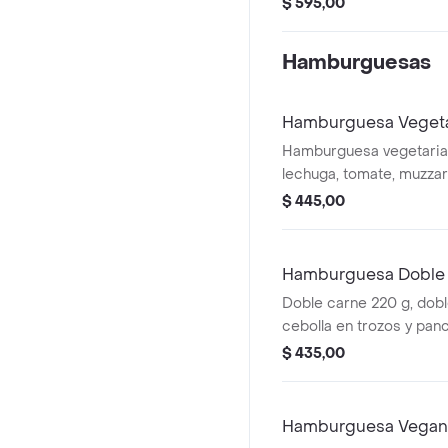
$ 595,00
bebida 500 ml.
Hamburguesas
Hamburguesa Vegeta
Hamburguesa vegetaria
lechuga, tomate, muzzar
cocido.
$ 445,00
Hamburguesa Doble 
Doble carne 220 g, dobl
cebolla en trozos y panc
$ 435,00
Hamburguesa Vegan