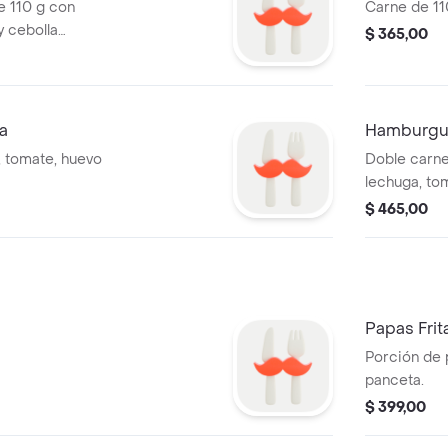
 110 g con
Carne de 110
y cebolla
$ 365,00
a
Hamburgu
, tomate, huevo
Doble carne
lechuga, tom
cebolla, jam
$ 465,00
Papas Fri
Porción de 
panceta.
$ 399,00