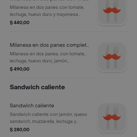
Milanesa en dos panes con tomate,
lechuga, huevo duro y mayonesa
acompañado de papas fritas
$ 440,00
Milanesa en dos panes completa
c/fritas
Milanesa en dos panes, con tomate,
lechuga, huevo duro, jamón,
muzzarella y mayonesa, acompañado
$ 490,00
de papas fritas
Sandwich caliente
Sandwich caliente
Sandwich caliente con jamón, queso
sandwich, muzzarella, lechuga y
huevo.
$ 280,00