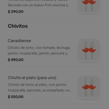
Servida con un huevo frito encima y
decorada con ciboulette.
$ 290,00
Chivitos
Canadiense
Chivito de lomo, con tomate, lechuga,
jamón, muzzarella, jamón, panceta y
huevo frito, con guarnición de frita
$ 490,00
Chivito al plato (para uno)
Chivito de lomo al plato, con jamón,
muzzarella, panceta, acompañado con
guarnición de fritas, mixta y rusa
$ 550,00