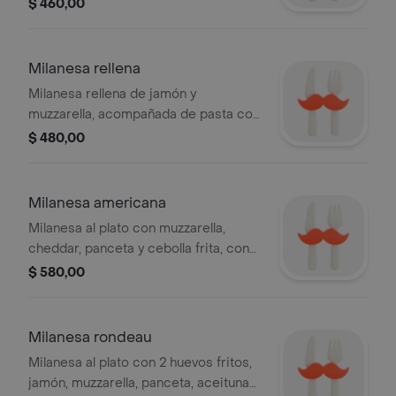
$ 460,00
Milanesa rellena
Milanesa rellena de jamón y
muzzarella, acompañada de pasta con
salsa y queso.
$ 480,00
Milanesa americana
Milanesa al plato con muzzarella,
cheddar, panceta y cebolla frita, con
guarnición
$ 580,00
Milanesa rondeau
Milanesa al plato con 2 huevos fritos,
jamón, muzzarella, panceta, aceitunas,