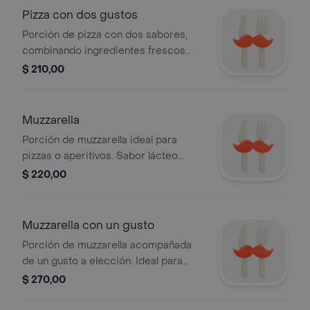
Pizza con dos gustos
Porción de pizza con dos sabores,
combinando ingredientes frescos
sobre una base crujiente y dorada.
$ 210,00
Muzzarella
Porción de muzzarella ideal para
pizzas o aperitivos. Sabor lácteo
característico.
$ 220,00
Muzzarella con un gusto
Porción de muzzarella acompañada
de un gusto a elección. Ideal para
disfrutar sola o compartir.
$ 270,00