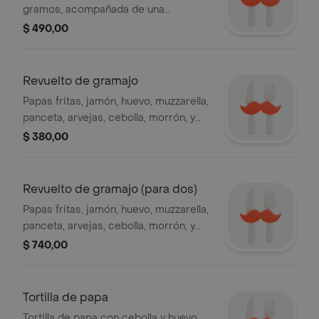
gramos, acompañada de una
guarnición fresca y sabrosa.
$ 490,00
Revuelto de gramajo
Papas fritas, jamón, huevo, muzzarella,
panceta, arvejas, cebolla, morrón, y
perejil
$ 380,00
Revuelto de gramajo (para dos)
Papas fritas, jamón, huevo, muzzarella,
panceta, arvejas, cebolla, morrón, y
perejil
$ 740,00
Tortilla de papa
Tortilla de papa con cebolla y huevo.