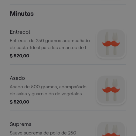
muzzarella, 8 arrolladitos frios de
jamón, muzzarella y morrón,
Minutas
guarnición de fritas, una milanesa de
carne y pan con 3 dips de salsas
(soja, golf y mayonesa con pimentón)
Entrecot
Entrecot de 250 gramos acompañado
de pasta. Ideal para los amantes de la
carne.
$ 520,00
Asado
Asado de 500 gramos, acompañado
de salsa y guarnición de vegetales.
$ 520,00
Suprema
Suave suprema de pollo de 250