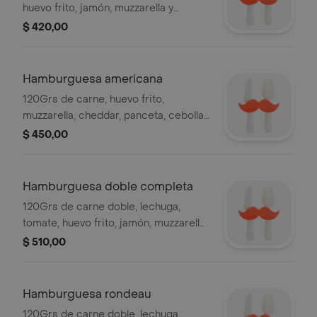
huevo frito, jamón, muzzarella y
mayonesa
$ 420,00
Hamburguesa americana
120Grs de carne, huevo frito,
muzzarella, cheddar, panceta, cebolla,
mayonesa
$ 450,00
Hamburguesa doble completa
120Grs de carne doble, lechuga,
tomate, huevo frito, jamón, muzzarella
y mayonesa
$ 510,00
Hamburguesa rondeau
120Grs de carne doble, lechuga,