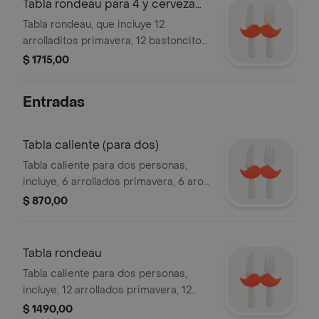
Tabla rondeau para 4 y cerveza
de litro
Tabla rondeau, que incluye 12
arrolladitos primavera, 12 bastoncitos
de muzzarella, 12 aros de cebolla, 8
$ 1715,00
arrolladitos frios de jamon, muzzarella
y morrón, 1 guarnicion de fritas, 1
Entradas
milanesa de carne, 1 pan y 3 dips de
salsas (soja, golf y mayonesa con
pimentón) con una cerveza patricia
Tabla caliente (para dos)
de litro
Tabla caliente para dos personas,
incluye, 6 arrollados primavera, 6 aros
de cebolla, 6 bastones de muzzarella,
$ 870,00
guarnición de fritas, una milanesa de
carne y pan con 3 dips de salsas
(soja, golf y mayonesa con pimentón)
Tabla rondeau
Tabla caliente para dos personas,
incluye, 12 arrollados primavera, 12
aros de cebolla, 12 bastones de
$ 1490,00