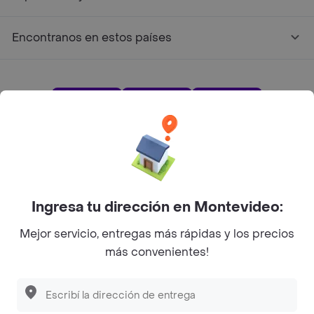
Encontranos en estos países
App Store
Google play
AppGallery
Pide tu comida favorita cerca de ti
Ingresa tu dirección en Montevideo:
Mejor servicio, entregas más rápidas y los precios
Categorías
más convenientes!
Unite a Rappi