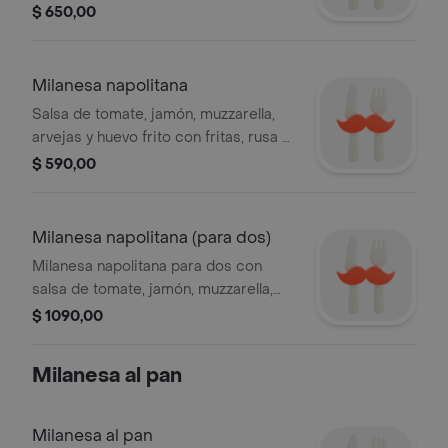
morrón, con guarnición de fritas, rusa
$ 650,00
y ensalada mixta
Milanesa napolitana
Salsa de tomate, jamón, muzzarella,
arvejas y huevo frito con fritas, rusa y
mixta
$ 590,00
Milanesa napolitana (para dos)
Milanesa napolitana para dos con
salsa de tomate, jamón, muzzarella,
arvejas y huevo frito. Acompañada de
$ 1090,00
papas fritas, ensalada rusa y mixta.
Milanesa al pan
Milanesa al pan