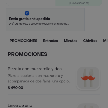
(nuevos usuarios)
Envío gratis en tu pedido
Disfruta de este descuento exclusivo en tu pedido
pagando con métodos de pago seleccionados.
PROMOCIONES
Entradas
Minutas
Chivitos
Mi
PROMOCIONES
Pizzeta con muzzarella y dos
fainá
Pizzeta cubierta con muzzarella y
acompañada de dos fainá, una opción
sabrosa y satisfactoria.
$ 490,00
Linea de uno