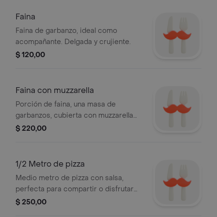
Faina
Faina de garbanzo, ideal como
acompañante. Delgada y crujiente.
$ 120,00
Faina con muzzarella
Porción de faina, una masa de
garbanzos, cubierta con muzzarella
fundida, ideal para compartir.
$ 220,00
1/2 Metro de pizza
Medio metro de pizza con salsa,
perfecta para compartir o disfrutar
solo, con una base crujiente.
$ 250,00