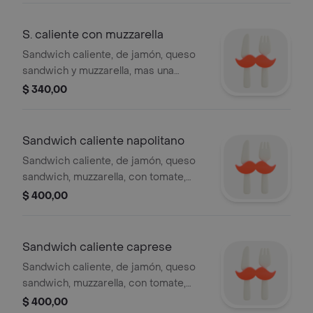
S. caliente con muzzarella
Sandwich caliente, de jamón, queso
sandwich y muzzarella, mas una
cobertura extra de muzzarella por
$ 340,00
encima
Sandwich caliente napolitano
Sandwich caliente, de jamón, queso
sandwich, muzzarella, con tomate,
oregano y muzzarella por encima
$ 400,00
Sandwich caliente caprese
Sandwich caliente, de jamón, queso
sandwich, muzzarella, con tomate,
albahaca, y muzzarella por encima
$ 400,00