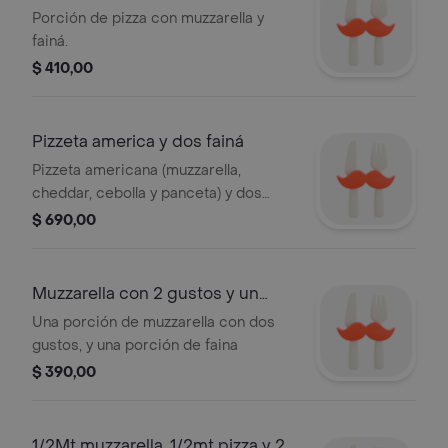
Porción de pizza con muzzarella y
fainá.
$ 410,00
Pizzeta america y dos fainá
Pizzeta americana (muzzarella,
cheddar, cebolla y panceta) y dos
fainá
$ 690,00
Muzzarella con 2 gustos y un
fainá
Una porción de muzzarella con dos
gustos, y una porción de faina
$ 390,00
1/2Mt muzzarella, 1/2mt pizza y 2