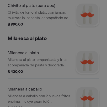
Chivito al plato (para dos)
Chivito de lomo al plato, con jamón,
muzzarella, panceta, acompañado con
guarnición de fritas, mixta y rusa
$ 990,00
Milanesa al plato
Milanesa al plato
Milanesa al plato, empanizada y frita,
acompañada de pasta y decorada
con almendras y hojas verdes.
$ 420,00
Milanesa a caballo
Milanesa a caballo con 2 huevos fritos
encima. Incluye guarnición.