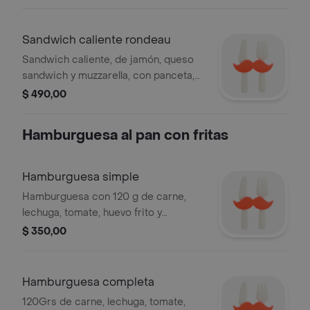
Sandwich caliente rondeau
Sandwich caliente, de jamón, queso
sandwich y muzzarella, con panceta,
morrón, huevo duro, morrón, aceituna
$ 490,00
y tomate con una cobertura extra de
muzzarella por encima
Hamburguesa al pan con fritas
Hamburguesa simple
Hamburguesa con 120 g de carne,
lechuga, tomate, huevo frito y
mayonesa.
$ 350,00
Hamburguesa completa
120Grs de carne, lechuga, tomate,