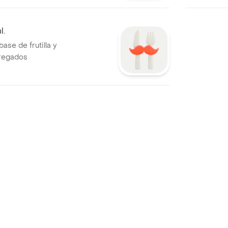
l.
ase de frutilla y
gregados