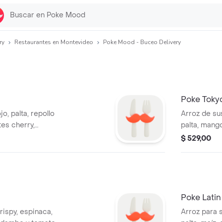
ry
Restaurantes en Montevideo
Poke Mood - Buceo Delivery
Poke Toky
jo, palta, repollo
Arroz de su
es cherry,
palta, mang
ey mustard.
salsa teriya
$ 529,00
Poke Lati
rispy, espinaca,
Arroz para s