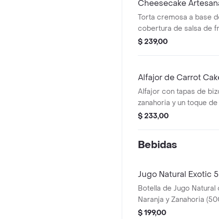
Cheesecake Artesana
Torta cremosa a base 
cobertura de salsa de f
seleccionados.
$ 239,00
Alfajor de Carrot Cak
Alfajor con tapas de bi
zanahoria y un toque de 
crema.
$ 233,00
Bebidas
Jugo Natural Exotic
Botella de Jugo Natural
Naranja y Zanahoria (50
$ 199,00