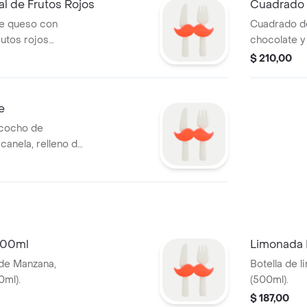
l de Frutos Rojos
Cuadrado 
de queso con
Cuadrado d
rutos rojos
chocolate y
artesanalme
$ 210,00
e
zcocho de
canela, relleno de
 500ml
Limonada 
 de Manzana,
Botella de 
0ml).
(500ml).
$ 187,00