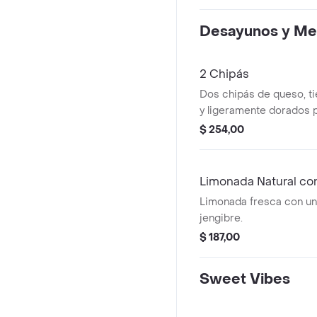
Desayunos y Me
2 Chipás
Dos chipás de queso, ti
y ligeramente dorados p
$ 254,00
Limonada Natural co
Limonada fresca con un
jengibre.
$ 187,00
Sweet Vibes