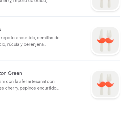
 cherry, repollo colorado,
girasol y yogur cítrico.
o
, repollo encurtido, semillas de
clo, rúcula y berenjena
alioli artesanal.
zon Green
hi con falafel artesanal con
es cherry, pepinos encurtidos,
oclo y zanahoria rallada.