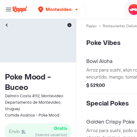
Montevideo
Rappi
Restaurantes Delive
Poke Vibes
Bowl Aloha
Arroz para sushi, atún ro
Poke Mood -
encurtido, mango, tomat
zanahoria, girasol y hon
$ 529,00
Buceo
Dalmiro Costa 4112, Montevideo
Special Pokes
Departamento de Montevideo,
Uruguay
Comida Asiática - Poke Mood
Golden Crispy Poke
Gratis
Arroz para sushi, pollo c
Envío
(nuevos usuarios)