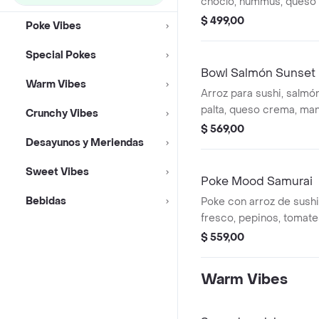
choclo, hummus, queso
con salsa césar.
$ 499,00
Poke Vibes
Special Pokes
Bowl Salmón Sunset
Warm Vibes
Arroz para sushi, salmón
palta, queso crema, ma
Crunchy Vibes
cherry y cebollín en sals
$ 569,00
Desayunos y Meriendas
Sweet Vibes
Poke Mood Samurai
Bebidas
Poke con arroz de sush
fresco, pepinos, tomates
repollo aderezado con sa
$ 559,00
Warm Vibes