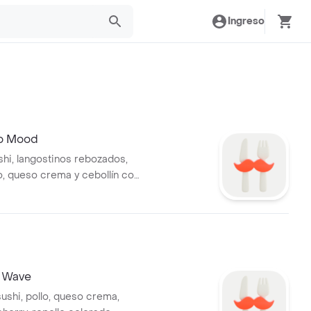
Ingreso
o Mood
shi, langostinos rebozados,
o, queso crema y cebollín con
ki picante.
n Wave
ushi, pollo, queso crema,