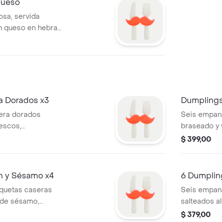
queso
sa, servida
on queso en hebras
ra Dorados x3
Dumplings
vera dorados
Seis empana
rescos,
braseado y 
e soja.
salteado de 
$ 399,00
n y Sésamo x4
6 Dumplin
quetas caseras
Seis empana
 de sésamo,
salteados a
teriyaki.
$ 379,00