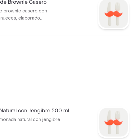
de Brownie Casero
e brownie casero con
 nueces, elaborado
nte.
Natural con Jengibre 500 ml.
limonada natural con jengibre