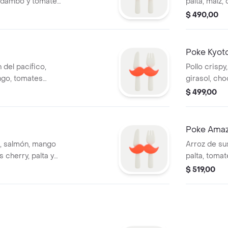
 dambo y tomate
palta, maíz,
semillas de 
$ 490,00
Poke Kyot
 del pacífico,
Pollo crispy
ngo, tomates
girasol, cho
a teriyaki.
ahumada con 
$ 499,00
Poke Ama
i, salmón, mango
Arroz de sus
 cherry, palta y
palta, tomat
lsa teriyaki.
granos de ch
$ 519,00