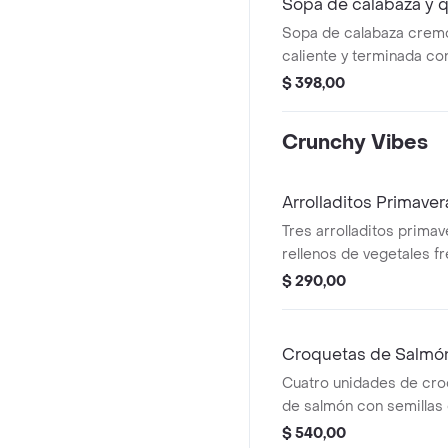
Sopa de calabaza y 
Sopa de calabaza cremo
caliente y terminada c
por encima.
$ 398,00
Crunchy Vibes
Arrolladitos Primave
Tres arrolladitos prima
rellenos de vegetales f
acompañados de salsa d
$ 290,00
Croquetas de Salmó
Cuatro unidades de cro
de salmón con semillas
crocantes por fuera.
$ 540,00