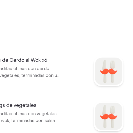
 de Cerdo al Wok x6
ditas chinas con cerdo
vegetales, terminadas con un
teriyaki.
gs de vegetales
ditas chinas con vegetales
l wok, terminadas con salsa