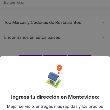
Burger King
Top Marcas y Cadenas de Restaurantes
Encontranos en estos países
App Store
Google play
AppGallery
Pide tu comida favorita cerca de ti
Ingresa tu dirección en Montevideo:
Mejor servicio, entregas más rápidas y los precios
Categorías