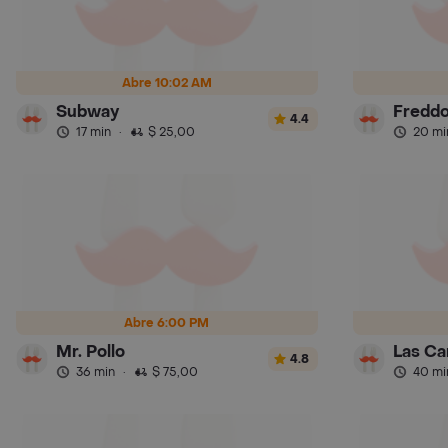
Abre 10:02 AM
Subway
Fredd
4.4
17 min
·
$ 25,00
20 mi
Abre 6:00 PM
Mr. Pollo
Las Ca
4.8
36 min
·
$ 75,00
40 mi