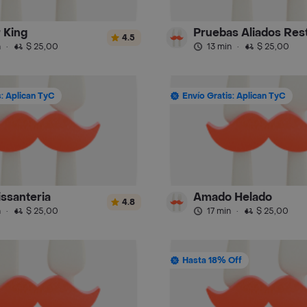
 King
Pruebas Aliados Res
4.5
n
·
$ 25,00
13 min
·
$ 25,00
s: Aplican TyC
Envío Gratis: Aplican TyC
issanteria
Amado Helado
4.8
n
·
$ 25,00
17 min
·
$ 25,00
Hasta 18% Off