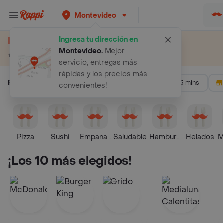
Montevideo
Restaurantes cerca de mí
Ingresa tu dirección en
Montevideo
.
Mejor
Restaurantes cerca de mí
Rappi
servicio, entregas más
rápidas y los precios más
Filtrar por:
Promos
+ 4.5
35 mins
convenientes!
Pizza
Sushi
Empanadas
Saludable
Hamburguesa
Helados
M
¡Los 10 más elegidos!