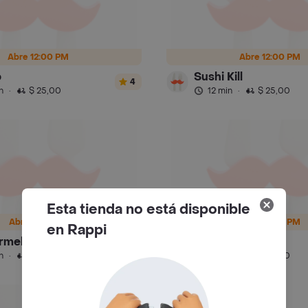
Abre 12:00 PM
Abre 12:00 PM
o
Sushi Kill
4
n
·
$ 25,00
12 min
·
$ 25,00
Esta tienda no está disponible
Abre 11:45 AM
Abre 12:00 PM
en Rappi
rmelas
Smash
3.6
n
·
$ 79,00
13 min
·
$ 25,00