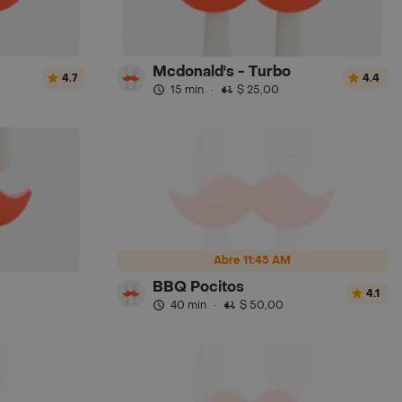
Mcdonald's - Turbo
4.7
4.4
15 min
·
$ 25,00
Abre 11:45 AM
BBQ Pocitos
4.1
40 min
·
$ 50,00