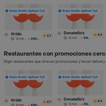
Envío Gratis: Aplican TyC
Envío Gratis: Aplican TyC
Donatello's
Grido
4.4
4.7
12 min
·
ENVÍO GRATIS
13 min
·
ENVÍO GRATIS
Restaurantes con promociones cerc
Elige restaurantes que ofrecen promociones y hacen delivery
Envío Gratis: Aplican TyC
Envío Gratis: Aplican TyC
Donatello's
Grido
4.4
4.7
12 min
·
ENVÍO GRATIS
13 min
·
ENVÍO GRATIS