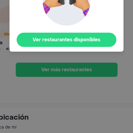
Abre 11:30 AM
Ver restaurantes disponibles
a
4.6
n
·
$ 25,00
Ver más restaurantes
bicación
ca de mí