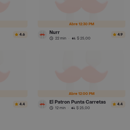
Abre 12:30 PM
Nurr
4.6
4.9
22 min
·
$ 25,00
Abre 12:00 PM
El Patron Punta Carretas
4.4
4.4
12 min
·
$ 25,00