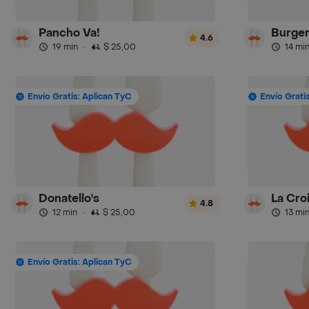
Pancho Va!
Burger
4.6
19 min
·
$ 25,00
14 mi
Envío Gratis: Aplican TyC
Envío Grati
Donatello's
La Cro
4.8
12 min
·
$ 25,00
13 mi
Envío Gratis: Aplican TyC