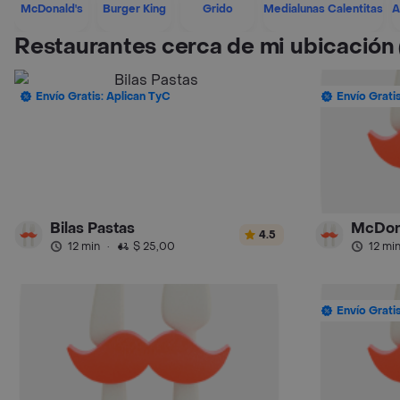
McDonald's
Burger King
Grido
Medialunas Calentitas
A
Restaurantes cerca de mi ubicación
Envío Gratis: Aplican TyC
Envío Grati
Bilas Pastas
McDon
4.5
12 min
·
$ 25,00
12 mi
Envío Grati