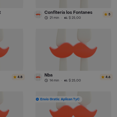
t
Confitería los Fontanes
5
21 min
·
$ 25,00
Nba
4.8
4.6
14 min
·
$ 25,00
Envío Gratis: Aplican TyC