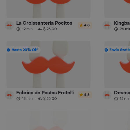
La Croissanteria Pocitos
Kingba
4.8
12 min
·
$ 25,00
26 mi
Hasta 20% Off
Envío Grati
Fabrica de Pastas Fratelli
Desma
4.5
13 min
·
$ 25,00
12 mi