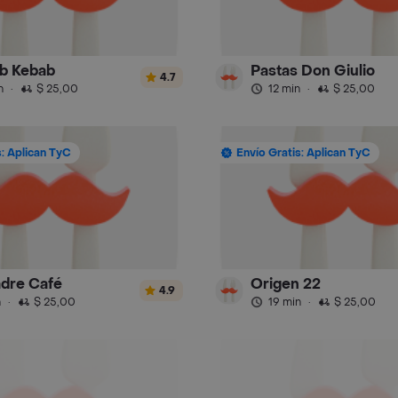
b Kebab
Pastas Don Giulio
4.7
n
·
$ 25,00
12 min
·
$ 25,00
s: Aplican TyC
Envío Gratis: Aplican TyC
dre Café
Origen 22
4.9
n
·
$ 25,00
19 min
·
$ 25,00