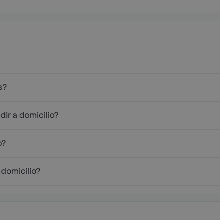
s?
ir a domicilio?
o?
 domicilio?