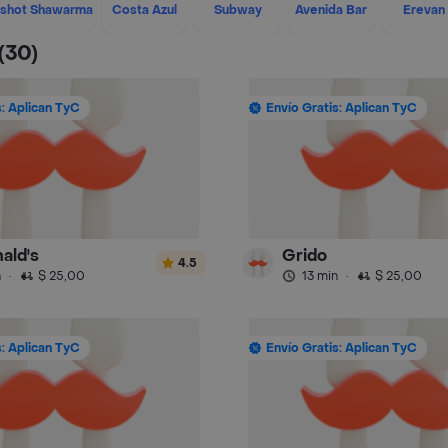
shot Shawarma
Costa Azul
Subway
Avenida Bar
Erevan
(30)
s: Aplican TyC
Envío Gratis: Aplican TyC
ald's
Grido
4.5
n
·
$ 25,00
13 min
·
$ 25,00
s: Aplican TyC
Envío Gratis: Aplican TyC