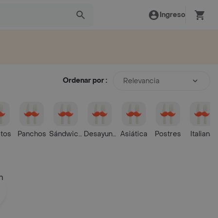
Ingreso
Ordenar por :
Relevancia
itos
Panchos
Sándwiches
Desayunos y Meriendas
Asiática
Postres
Italiana