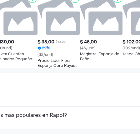
130,00
$ 35,00
$ 45,00
$ 102,0
$ 45,00
30/und)
22%
(45/und)
(102/und)
ivea Guantes
Magistral Esponja de
Jaspe Ch
(35/und)
elpados Pequeño
Baño
Precio Líder Fibra
5-7
Esponja Cero Rayas
Aroma Frutos del
Bosque
os mas populares en Rappi?