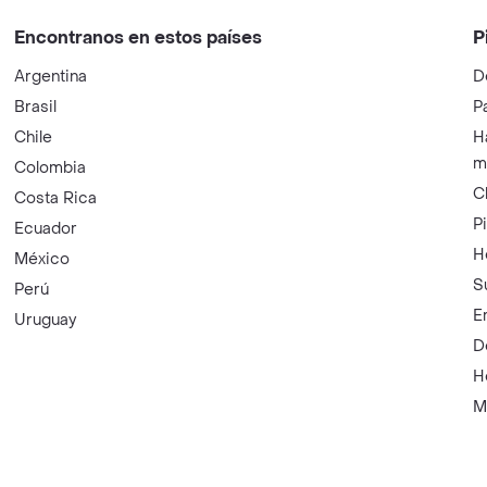
Encontranos en estos países
P
Argentina
D
Brasil
P
Chile
H
m
Colombia
C
Costa Rica
P
Ecuador
H
México
S
Perú
E
Uruguay
D
H
M