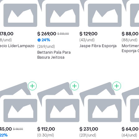
178,00
$ 269,00
$ 129,00
$ 88,00
$ 355,00
78/und)
24%
(43/und)
(88/und)
ecio LíderLampazo
Jaspe Fibra Esponja
Mortimer
(269/und)
Esponja 
Bettanin Pala Para
Antibacte
Basura Jeitosa
45,00
$ 112,00
$ 231,00
$ 64,00
$ 58,00
22%
(0.30/ml)
(231/und)
(64/und)