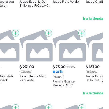
Acanalada
Jaspe Esponja De
Jaspe Fibra Verde
Jaspe Chatita D
tural
Brillo Inst. P/Calz - Cj
Ir a la tienda
0
$ 231,00
$ 75,00
$ 167,00
$ 102,00
(231/und)
26%
(167/und)
Brillo Anti
Kliner Flecos Mari
Jaspe Esponja 
(75/und)
ypack
Repuesto
Brillo Inst. P/Cal
Plumita Guante
Mediano N∞ 7
Ir a la tienda