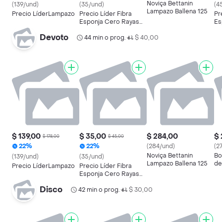
Noviça Bettanin
(139/und)
(35/und)
(4
Lampazo Ballena 125
Precio LíderLampazo
Precio Líder Fibra
Pr
Esponja Cero Rayas
Es
Aroma Frutos del
Devoto
Bosque
44 min o prog.
$ 40,00
•
$ 139,00
$ 35,00
$ 284,00
$ 
$ 178,00
$ 45,00
22%
22%
(284/und)
(2
Noviça Bettanin
Bo
(139/und)
(35/und)
Lampazo Ballena 125
de
Precio LíderLampazo
Precio Líder Fibra
Esponja Cero Rayas
Aroma Frutos del
Disco
42 min o prog.
Bosque
$ 30,00
•