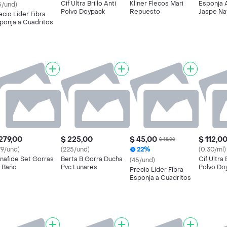
Cif Ultra Brillo Anti
Kliner Flecos Mari
Esponja 
5/und)
Polvo Doypack
Repuesto
Jaspe Na
ecio Líder Fibra
ponja a Cuadritos
279,00
$ 225,00
$ 45,00
$ 112,0
$ 58,00
79/und)
(225/und)
22%
(0.30/ml)
nafide Set Gorras
Berta B Gorra Ducha
Cif Ultra 
(45/und)
 Baño
Pvc Lunares
Polvo Do
Precio Líder Fibra
Esponja a Cuadritos