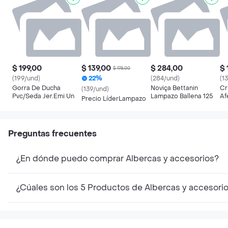
$ 199,00
$ 139,00
$ 284,00
$ 
$ 178,00
(199/und)
22%
(284/und)
(1
Gorra De Ducha
Noviça Bettanin
Cr
(139/und)
Pvc/Seda Jer.Emi Un
Lampazo Ballena 125
Af
Precio LíderLampazo
6.
Preguntas frecuentes
¿En dónde puedo comprar Albercas y accesorios?
¿Cúales son los 5 Productos de Albercas y accesori