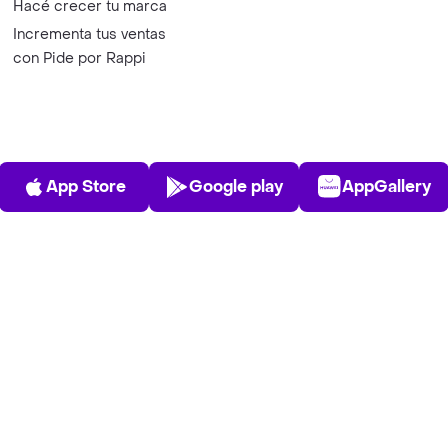
Hacé crecer tu marca
Incrementa tus ventas
con Pide por Rappi
App Store
Play Store
AppGalle
App Store
Google play
AppGallery