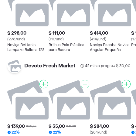
$ 298,00
$ 111,00
$ 414,00
$ 
(298/und)
(111/und)
(414/und)
(1
Noviça Bettanin
Brilhus Pala Plástica
Noviça Escoba Novica
Pr
Lampazo Ballena 125
para Basura
Angular Pequeña
Devoto Fresh Market
42 min o prog.
$ 30,00
•
$ 139,00
$ 35,00
$ 284,00
$ 
$ 178,00
$ 45,00
22%
22%
(284/und)