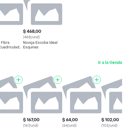
$ 468,00
(468/und)
 Fibra
Noviça Escoba Ideal
Cuadriculada
Esquinas
rial
Ir a la tienda
$ 167,00
$ 64,00
$ 102,00
(167/und)
(64/und)
(102/und)