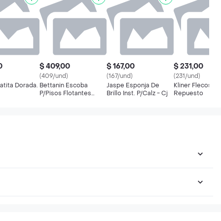
0
$ 409,00
$ 167,00
$ 231,00
(409/und)
(167/und)
(231/und)
atita Dorada.
Bettanin Escoba
Jaspe Esponja De
Kliner Flecos Ma
P/Pisos Flotantes
Brillo Inst. P/Calz - Cj
Repuesto
Varry 1000