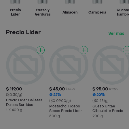
Precio
Frutas y
Quesos
Almacén
Carnicería
Lider
Verduras
fiambr
Precio Lider
Ver más
$ 119,00
$ 45,00
$ 95,00
$ 58,00
$ 119,00
($0.30/g)
22%
20%
Precio Lider Galletas
($0.0900/g)
($0.48/g)
Dulces Surtidas
Mostachol Fideos
Queso Untae
1 X 400 g
Secos Precio Lider
Ciboulette Precio
Lider-
500 g
200 g