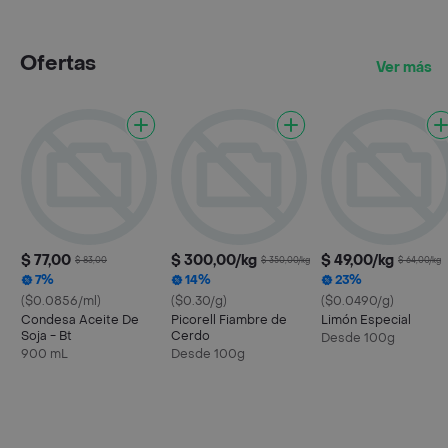
Ofertas
Ver más
$ 77,00
$ 300,00/kg
$ 49,00/kg
$ 83,00
$ 350,00/kg
$ 64,00/kg
7%
14%
23%
($0.0856/ml)
($0.30/g)
($0.0490/g)
Condesa Aceite De
Picorell Fiambre de
Limón Especial
Soja - Bt
Cerdo
Desde 100g
900 mL
Desde 100g