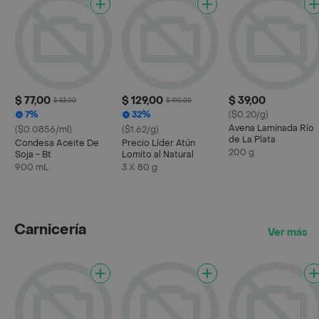
$ 77,00
$ 129,00
$ 39,00
$ 83,00
$ 190,00
7%
32%
($0.20/g)
Avena Laminada Río
($0.0856/ml)
($1.62/g)
de La Plata
Condesa Aceite De
Precio Líder Atún
200 g
Soja - Bt
Lomito al Natural
900 mL
3 X 80 g
Carnicería
Ver más