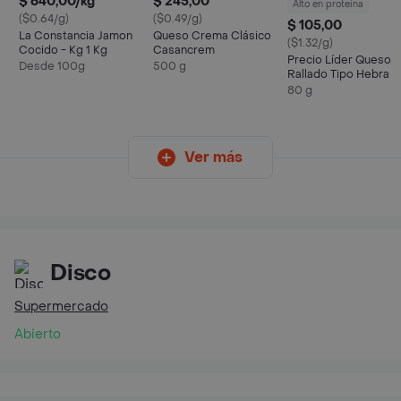
$ 640,00/kg
$ 245,00
Alto en proteina
($0.64/g)
($0.49/g)
$ 105,00
La Constancia Jamon
Queso Crema Clásico
($1.32/g)
Cocido - Kg 1 Kg
Casancrem
Precio Líder Queso
Desde 100g
500 g
Rallado Tipo Hebra
80 g
Ver más
Disco
Supermercado
Abierto