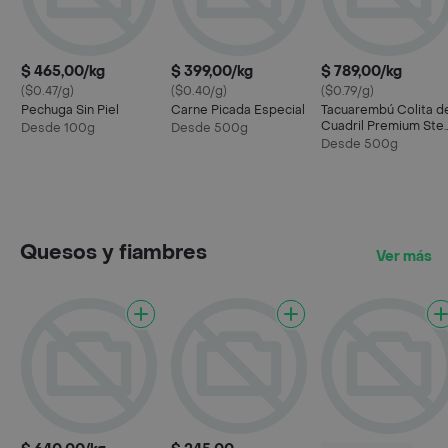
$ 465,00/kg
$ 399,00/kg
$ 789,00/kg
($0.47/g)
($0.40/g)
($0.79/g)
Pechuga Sin Piel
Carne Picada Especial
Tacuarembú Colita d
Cuadril Premium Ste
Desde 100g
Desde 500g
House
Desde 500g
Quesos y fiambres
Ver más