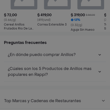
$ 72,00
$ 419,00
$ 319,00
$ 1
$ 365,00
(0.66/g)
(419/und)
13%
(39.
Cereal Anillos
Correa Extensible 3
Tuli
(0.32/g)
Frutados Rio De La
Sup
Aguja Sin Hueso
Plata
Preguntas frecuentes
¿En dónde puedo comprar Anillos?
¿Cúales son los 5 Productos de Anillos mas
populares en Rappi?
Top Marcas y Cadenas de Restaurantes