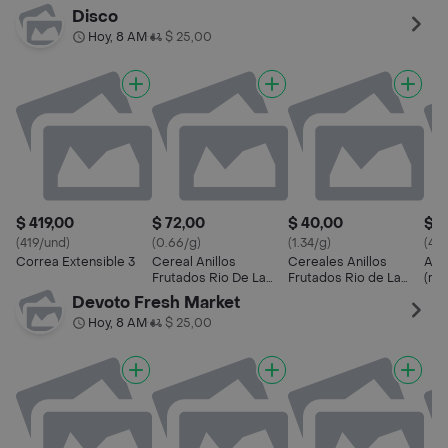
Plata
Disco
Hoy, 8 AM
$ 25,00
•
$ 419,00
$ 72,00
$ 40,00
$ 4
(419/und)
(0.66/g)
(1.34/g)
(419
Correa Extensible 3
Cereal Anillos
Cereales Anillos
Arn
Frutados Rio De La
Frutados Rio de La
(m)
Plata
Plata
Devoto Fresh Market
Hoy, 8 AM
$ 25,00
•