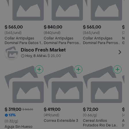
$ 565,00
$ 840,00
$ 565,00
$ 3
(565/und)
(840/und)
(565/und)
(37
Collar Antipulgas
Collar Antipulgas
Collar Antipulgas
Nex
Dominal Para Gatos 1
Dominal Para Perros
Dominal Para Perros
Gar
U
Grandes 1 U
Medianos 1 U
Disco Fresh Market
Hoy, 8 AM
$ 25,00
•
$ 319,00
$ 419,00
$ 72,00
$ 4
$ 365,00
13%
(419/und)
(0.66/g)
(419
Correa Extensible 3
Cereal Anillos
Arn
(0.32/g)
Frutados Rio De La
(m)
Aguja Sin Hueso