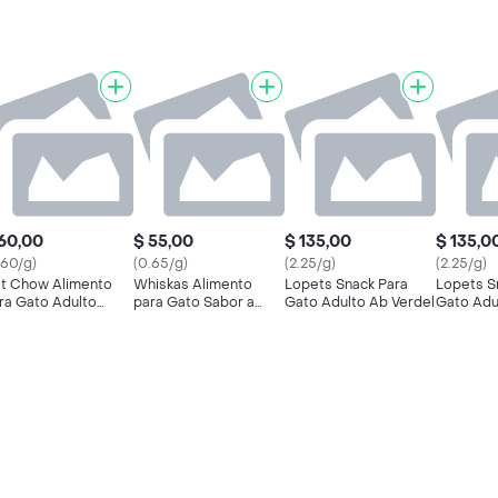
60,00
$ 55,00
$ 135,00
$ 135,0
.60/g)
(0.65/g)
(2.25/g)
(2.25/g)
t Chow Alimento
Whiskas Alimento
Lopets Snack Para
Lopets S
ra Gato Adulto
para Gato Sabor a
Gato Adulto Ab Verdel
Gato Adu
scado
Salmón en Salsa
Mariscos