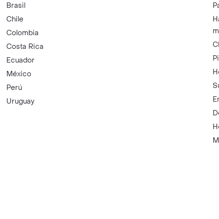
Brasil
P
Chile
H
m
Colombia
C
Costa Rica
P
Ecuador
H
México
S
Perú
E
Uruguay
D
H
M