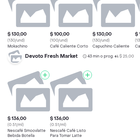
$ 130,00
$ 100,00
$ 130,00
$ 
(130/und)
(100/und)
(130/und)
(1
Mokachino
Café Caliente Corto
Capuchino Caliente
Ca
Devoto Fresh Market
43 min o prog.
$ 25,00
•
$ 136,00
$ 136,00
(0.51/ml)
(0.51/ml)
Nescafé Smoovlatte
Nescafé Café Listo
Bebida Botella
Para Tomar Latte