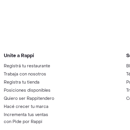
Unite a Rappi
S
Registrá tu restaurante
B
Trabaja con nosotros
T
Registra tu tienda
P
Posiciones disponibles
T
Quiero ser Rappitendero
C
Hacé crecer tu marca
Incrementa tus ventas
con Pide por Rappi