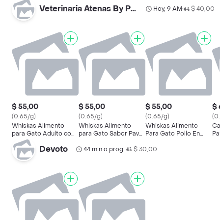
Veterinaria Atenas By Palermo
Hoy, 9 AM
$ 40,00
•
$ 55,00
$ 55,00
$ 55,00
$ 
(0.65/g)
(0.65/g)
(0.65/g)
(0
Whiskas Alimento
Whiskas Alimento
Whiskas Alimento
Ca
para Gato Adulto con
para Gato Sabor Pavo
Para Gato Pollo En
Pa
Sabor a Carne
en Salsa
Salsa
Pe
Devoto
44 min o prog.
$ 30,00
•