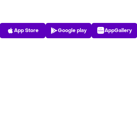
App Store
Play Store
AppGalle
App Store
Google play
AppGallery