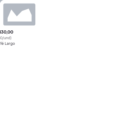
130,00
30/und)
fé Largo