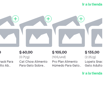
Ir a la tienda
0
$ 60,00
$ 105,00
$ 135,00
(0.71/g)
(105/und)
(2.25/g)
nack Para
Cat Chow Alimento
Pro Plan Alimento
Lopets Snack p
lto Ab
Para Gato Sobre
Húmedo Para Gato
Gato Adulto Ka
Adulto Carne
Kitten Pollo
Ir a la tienda