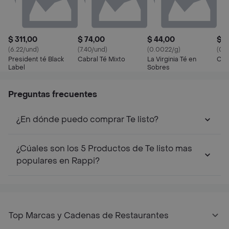
$ 311,00
$ 74,00
$ 44,00
$ 4
(6.22/und)
(7.40/und)
(0.0022/g)
(0.
President té Black
Cabral Té Mixto
La Virginia Té en
Cho
Label
Sobres
Preguntas frecuentes
¿En dónde puedo comprar Te listo?
¿Cúales son los 5 Productos de Te listo mas
populares en Rappi?
Top Marcas y Cadenas de Restaurantes