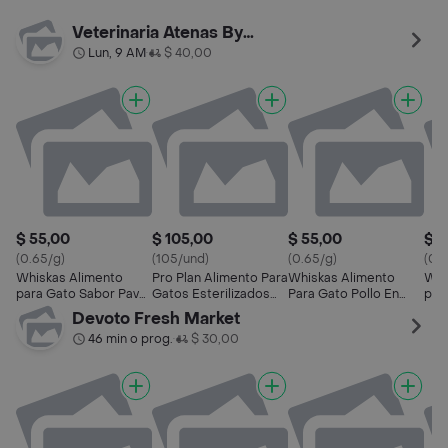
Veterinaria Atenas By Palermo
Lun, 9 AM
$ 40,00
•
$ 55,00
$ 105,00
$ 55,00
$ 5
(0.65/g)
(105/und)
(0.65/g)
(0.
Whiskas Alimento
Pro Plan Alimento Para
Whiskas Alimento
Whi
para Gato Sabor Pavo
Gatos Esterilizados
Para Gato Pollo En
par
en Salsa
Pollo
Salsa
Sab
Devoto Fresh Market
46 min o prog.
$ 30,00
•