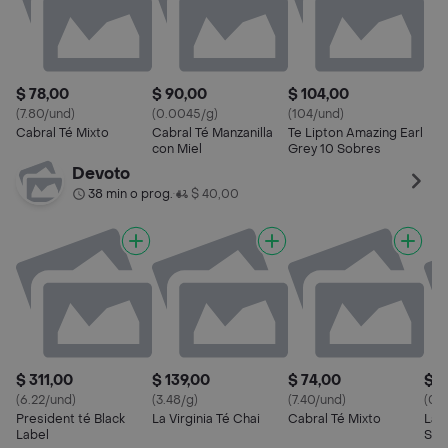
$ 78,00
$ 90,00
$ 104,00
(7.80/und)
(0.0045/g)
(104/und)
Cabral Té Mixto
Cabral Té Manzanilla
Te Lipton Amazing Earl
con Miel
Grey 10 Sobres
Devoto
38 min o prog.
$ 40,00
•
$ 311,00
$ 139,00
$ 74,00
$ 4
(6.22/und)
(3.48/g)
(7.40/und)
(0.
President té Black
La Virginia Té Chai
Cabral Té Mixto
La V
Label
Sob