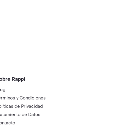
hivitos cerca de mi
izza cerca de mi
elados cerca de mi
ushi cerca de mi
mpanadas cerca de mi
elivery de Comida
elados cerca de mi
ilanesas cerca de mi