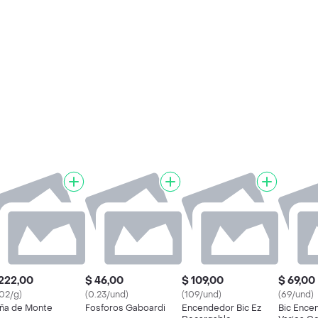
222,00
$ 46,00
$ 109,00
$ 69,00
.02/g)
(0.23/und)
(109/und)
(69/und)
ña de Monte
Fosforos Gaboardi
Encendedor Bic Ez
Bic Ence