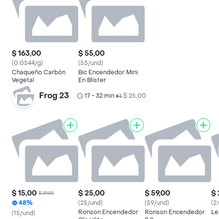
$ 163,00
$ 55,00
(0.0544/g)
(55/und)
Chaqueño Carbón
Bic Encendedor Mini
Vegetal
En Blister
Frog 23
17 - 32 min
$ 25,00
•
$ 15,00
$ 25,00
$ 59,00
$ 
$ 29,00
48%
(25/und)
(59/und)
(2
Ronson Encendedor
Ronson Encendedor
Le
(15/und)