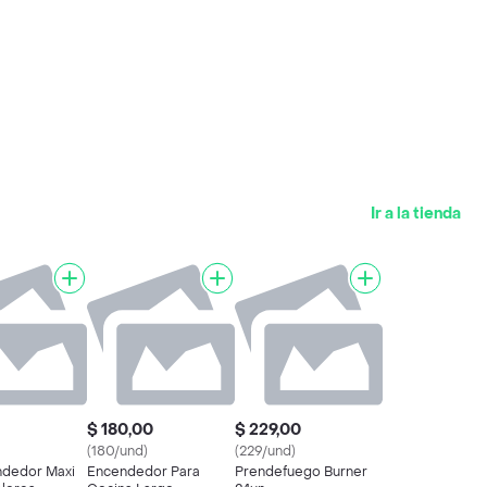
Ir a la tienda
$ 180,00
$ 229,00
(180/und)
(229/und)
ndedor Maxi
Encendedor Para
Prendefuego Burner