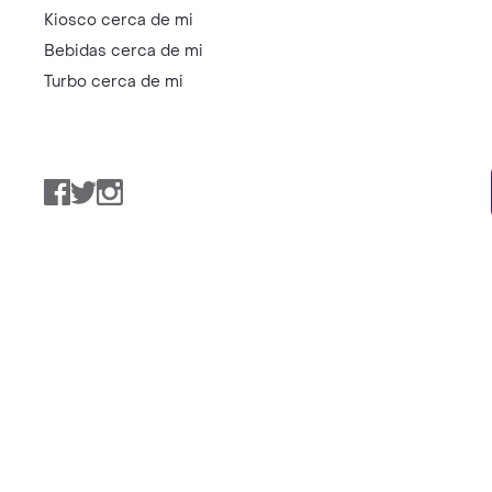
La Nueva Barcelonesa
El Fondito
Categorías
Catálogo Productos
Promociones y Ofertas
Restaurantes
Supermercados cerca de
mi
Farmacia cerca de mi
Kiosco cerca de mi
Bebidas cerca de mi
Turbo cerca de mi