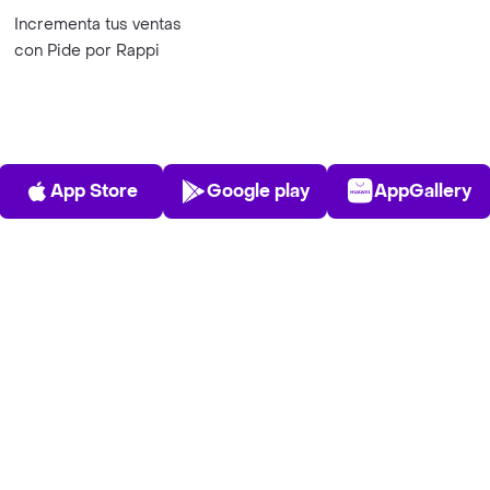
Unite a Rappi
S
Registrá tu restaurante
B
Trabaja con nosotros
T
Registra tu tienda
P
Posiciones disponibles
T
Quiero ser Rappitendero
C
Hacé crecer tu marca
Incrementa tus ventas
con Pide por Rappi