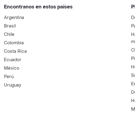
a mas populares en Rappi?
Encontranos en estos países
P
Argentina
D
Brasil
P
Chile
H
m
Colombia