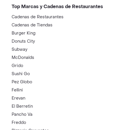
Carbón, Leña y chispa
Preguntas frecuentes
¿En dónde puedo comprar Carbon lena y chispa?
¿Cúales son los 5 Productos de Carbon lena y chisp
Top Marcas y Cadenas de Restaurantes
Cadenas de Restaurantes
Cadenas de Tiendas
Burger King
Donuts City