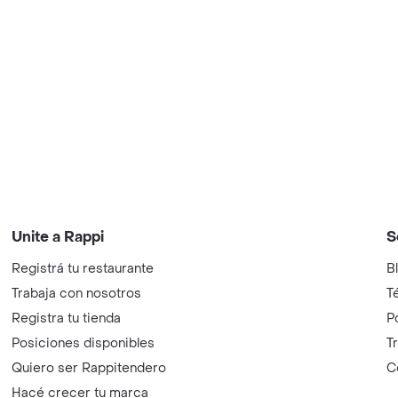
C
Costa Rica
P
Ecuador
H
México
S
Perú
E
Uruguay
D
H
M