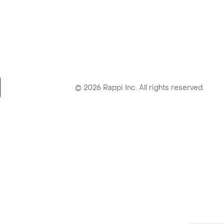
obre Rappi
log
érminos y Condiciones
olíticas de Privacidad
ratamiento de Datos
ontacto