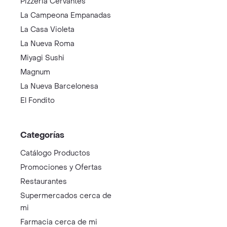
Subway
McDonalds
Grido
Sushi Go
Pez Globo
Fellini
Erevan
El Berretin
Pancho Va
Freddo
Pizzeria Cervantes
La Campeona Empanadas
La Casa Violeta
La Nueva Roma
Miyagi Sushi
Magnum