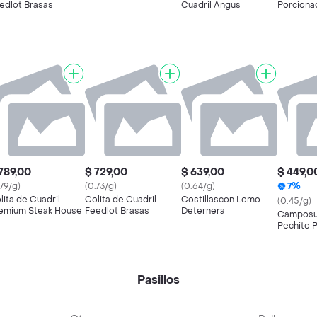
edlot Brasas
Cuadril Angus
Porciona
789,00
$ 729,00
$ 639,00
$ 449,0
.79/g)
(0.73/g)
(0.64/g)
7%
lita de Cuadril
Colita de Cuadril
Costillascon Lomo
(0.45/g)
emium Steak House
Feedlot Brasas
Deternera
Camposu
Pechito P
Cerdo al 
Pasillos