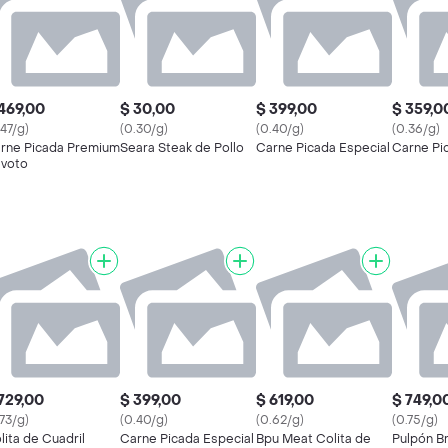
469,00
$ 30,00
$ 399,00
$ 359,0
.47/g)
(0.30/g)
(0.40/g)
(0.36/g)
rne Picada Premium
Seara Steak de Pollo
Carne Picada Especial
Carne Pi
voto
729,00
$ 399,00
$ 619,00
$ 749,0
.73/g)
(0.40/g)
(0.62/g)
(0.75/g)
lita de Cuadril
Carne Picada Especial
Bpu Meat Colita de
Pulpón B