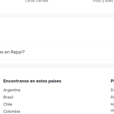
Otras carnes
Pollo y aves
es en Rappi?
Encontranos en estos países
P
Argentina
D
Brasil
P
Chile
H
m
Colombia