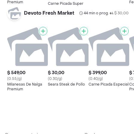
Premium
Fe
Carne Picada Super
Devoto Fresh Market
44 min o prog.
$ 30,00
•
$ 549,00
$ 30,00
$ 399,00
$ 
(0.55/g)
(0.30/g)
(0.40/g)
(0
Milanesas De Nalga
Seara Steak de Pollo
Carne Picada Especial
Co
Premium
Pr