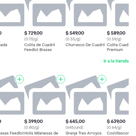
0
$ 729,00
$ 549,00
$ 589,00
(0.73/g)
(0.55/g)
(0.59/g)
cada
Colita de Cuadril
Churrasco De Cuadril
Colita Cuadril
Feedlot Brasas
Premium
Ir a la tienda
0
$ 399,00
$ 645,00
$ 639,00
(0.80/g)
(645/und)
(0.64/g)
rasas Feedlot
Holis Milanesas de
Granja Tres Arroyos
Costillascon L