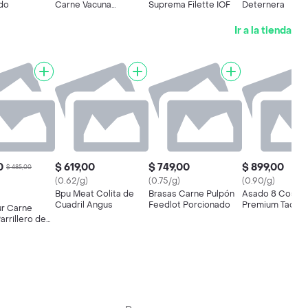
do
Carne Vacuna
Suprema Filette IOF
Deternera
Congeladas
Ir a la tienda
0
$ 619,00
$ 749,00
$ 899,00
$ 485,00
(0.62/g)
(0.75/g)
(0.90/g)
Bpu Meat Colita de
Brasas Carne Pulpón
Asado 8 Costill
Cuadril Angus
Feedlot Porcionado
Premium Tacua
r Carne
Steak House
arrillero de
Vacío