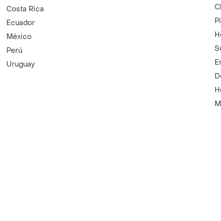
C
Costa Rica
P
Ecuador
H
México
S
Perú
E
Uruguay
D
H
M