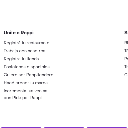
Unite a Rappi
S
Registrá tu restaurante
B
Trabaja con nosotros
T
Registra tu tienda
P
Posiciones disponibles
T
Quiero ser Rappitendero
C
Hacé crecer tu marca
Incrementa tus ventas
con Pide por Rappi