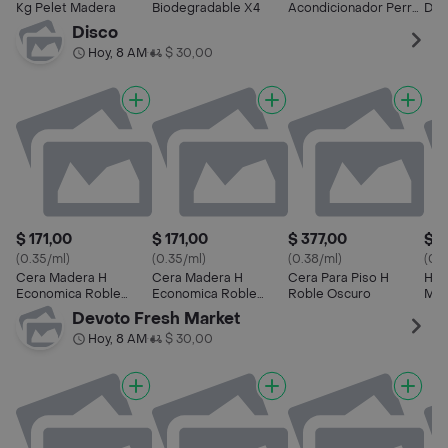
Kg Pelet Madera
Biodegradable X4
Acondicionador Perro
Den
Pelo Oscuro 700 mL
Raz
Disco
Hoy, 8 AM
$ 30,00
•
$ 171,00
$ 171,00
$ 377,00
$ 1
(0.35/ml)
(0.35/ml)
(0.38/ml)
(0.3
Cera Madera H
Cera Madera H
Cera Para Piso H
H C
Economica Roble
Economica Roble
Roble Oscuro
Mad
Oscuro Bot.0.500 Lt
Claro Bot.0.500 Lt
Nat
Devoto Fresh Market
Hoy, 8 AM
$ 30,00
•