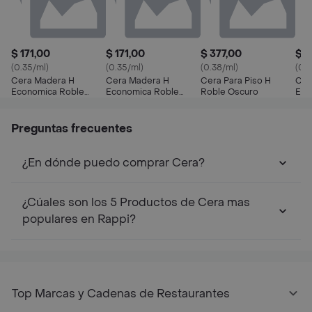
$ 171,00
$ 171,00
$ 377,00
$ 3
(0.35/ml)
(0.35/ml)
(0.38/ml)
(0.3
Cera Madera H
Cera Madera H
Cera Para Piso H
Cer
Economica Roble
Economica Roble
Roble Oscuro
Eco
Oscuro Bot.0.500 Lt
Claro Bot.0.500 Lt
Preguntas frecuentes
¿En dónde puedo comprar Cera?
¿Cúales son los 5 Productos de Cera mas
populares en Rappi?
Top Marcas y Cadenas de Restaurantes