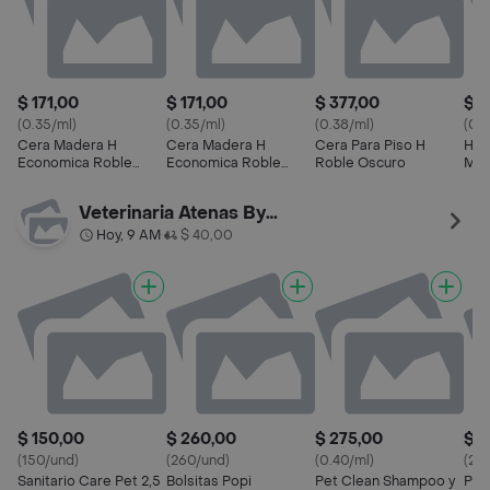
$ 171,00
$ 171,00
$ 377,00
$ 1
(0.35/ml)
(0.35/ml)
(0.38/ml)
(0.3
Cera Madera H
Cera Madera H
Cera Para Piso H
H C
Economica Roble
Economica Roble
Roble Oscuro
Mad
Oscuro Bot.0.500 Lt
Claro Bot.0.500 Lt
Nat
Veterinaria Atenas By Palermo
Hoy, 9 AM
$ 40,00
•
$ 150,00
$ 260,00
$ 275,00
$ 2
(150/und)
(260/und)
(0.40/ml)
(2.0
Sanitario Care Pet 2,5
Bolsitas Popi
Pet Clean Shampoo y
Ped