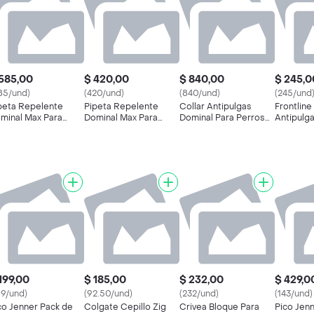
585,00
$ 420,00
$ 840,00
$ 245,0
85/und)
(420/und)
(840/und)
(245/und
peta Repelente
Pipeta Repelente
Collar Antipulgas
Frontline
minal Max Para
Dominal Max Para
Dominal Para Perros
Antipulga
rros de 25 a 40
Perros de 5 a 10 Kilos
Grandes 1 U
Garrapata
los
10 Kg)
199,00
$ 185,00
$ 232,00
$ 429,0
99/und)
(92.50/und)
(232/und)
(143/und)
co Jenner Pack de
Colgate Cepillo Zig
Crivea Bloque Para
Pico Jen