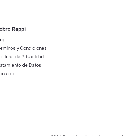
obre Rappi
log
érminos y Condiciones
olíticas de Privacidad
ratamiento de Datos
ontacto
ry