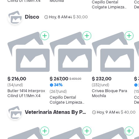
Cilind Uf 1.1Mm X4
Mochila
Cepillo Dental
Co
Colgate Limpieza
De
Total Pack X 2
Disco
Hoy, 8 AM
$ 30,00
•
$ 216,00
$ 267,00
$ 232,00
$ 
$ 405,00
(54/und)
34%
(232/und)
Butler 1414 Interprox
Crivea Bloque Para
(267/und)
(1
Cilind Uf 1.1Mm X4
Mochila
Cepillo Dental
Co
Colgate Limpieza
De
Total Pack X 2
Veterinaria Atenas By Palermo
Hoy, 9 AM
$ 40,00
•