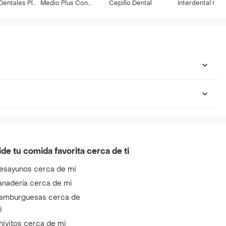
Dentales Plus
Medio Plus Con
Cepillo Dental
Interdental Cili
protector
1314
ide tu comida favorita cerca de ti
esayunos cerca de mi
anadería cerca de mi
amburguesas cerca de
i
hivitos cerca de mi