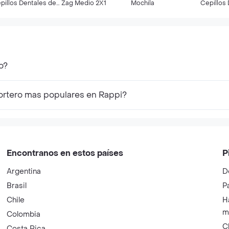
pillos Dentales de
Zag Medio 2X1
Mochila
Cepillos 
ción Plus Suave
Duro
o?
ortero mas populares en Rappi?
Encontranos en estos países
P
Argentina
D
Brasil
P
Chile
H
m
Colombia
C
Costa Rica