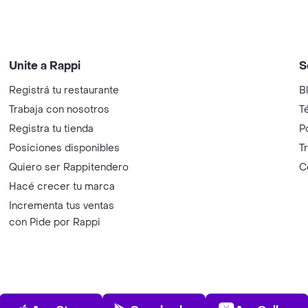
Unite a Rappi
S
Registrá tu restaurante
B
Trabaja con nosotros
T
Registra tu tienda
P
Posiciones disponibles
T
Quiero ser Rappitendero
C
Hacé crecer tu marca
Incrementa tus ventas
con Pide por Rappi
App Store
Play Store
AppGalle