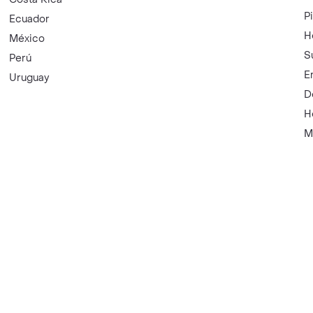
P
Ecuador
H
México
S
Perú
E
Uruguay
D
H
M