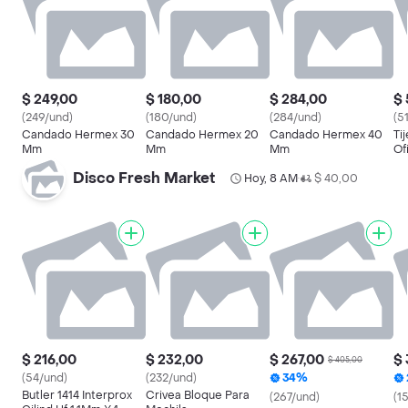
$ 249,00
$ 180,00
$ 284,00
$ 
(249/und)
(180/und)
(284/und)
(5
Candado Hermex 30
Candado Hermex 20
Candado Hermex 40
Ti
Mm
Mm
Mm
Of
Disco Fresh Market
Hoy, 8 AM
$ 40,00
•
$ 216,00
$ 232,00
$ 267,00
$ 
$ 405,00
(54/und)
(232/und)
34%
Butler 1414 Interprox
Crivea Bloque Para
(267/und)
(1