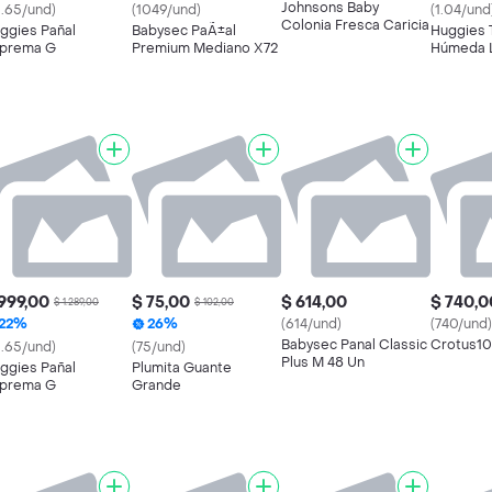
Johnsons Baby
6.65/und)
(1049/und)
(1.04/und
Colonia Fresca Caricia
ggies Pañal
Babysec PaÃ±al
Huggies T
prema G
Premium Mediano X72
Húmeda 
Cotid
999,00
$ 75,00
$ 614,00
$ 740,0
$ 1.289,00
$ 102,00
22%
26%
(614/und)
(740/und)
Babysec Panal Classic
Crotus10
6.65/und)
(75/und)
Plus M 48 Un
ggies Pañal
Plumita Guante
prema G
Grande