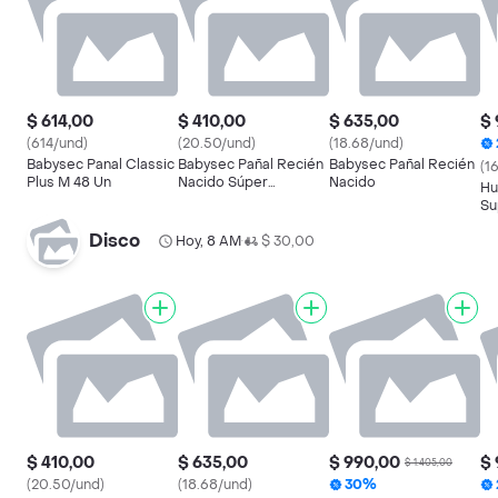
$ 614,00
$ 410,00
$ 635,00
$ 
(614/und)
(20.50/und)
(18.68/und)
Babysec Panal Classic
Babysec Pañal Recién
Babysec Pañal Recién
(1
Plus M 48 Un
Nacido Súper
Nacido
Hu
Premium
Su
Disco
Hoy, 8 AM
$ 30,00
•
$ 410,00
$ 635,00
$ 990,00
$ 
$ 1.405,00
(20.50/und)
(18.68/und)
30%