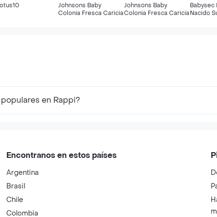
otus10
Johnsons Baby
Johnsons Baby
Babysec 
Colonia Fresca Caricia
Colonia Fresca Caricia
Nacido S
Premium
 populares en Rappi?
Encontranos en estos países
P
Argentina
D
Brasil
P
Chile
H
m
Colombia