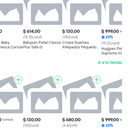
0
$ 614,00
$ 130,00
$ 999,00
$ 1.289
(15.35/und)
(130/und)
22%
 Baby
Babysec Pañal Classic
Crivea Guantes
(19.22/und)
resca Caricia
Plus Talla G
Afelpados Pequeño
Huggies Pañal
6.5-7
Suprema XG
Ir a la tienda
0
$ 130,00
$ 680,00
$ 999,00
$ 394,00
$ 1.289
(130/und)
(3.40/ml)
22%