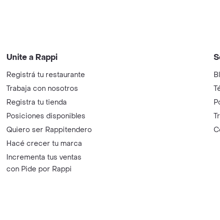
Unite a Rappi
S
Registrá tu restaurante
B
Trabaja con nosotros
T
Registra tu tienda
P
Posiciones disponibles
T
Quiero ser Rappitendero
C
Hacé crecer tu marca
Incrementa tus ventas
con Pide por Rappi