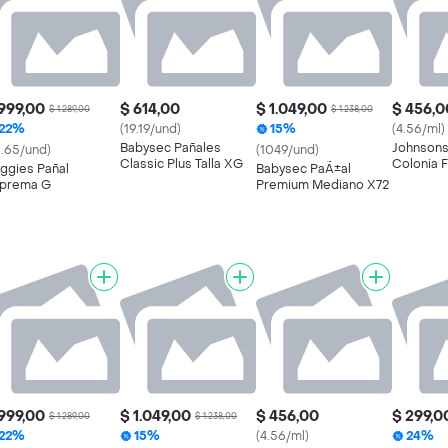
999,00
$ 614,00
$ 1.049,00
$ 456,0
$ 1.289,00
$ 1.238,00
22%
(19.19/und)
15%
(4.56/ml)
Babysec Pañales
Johnsons
6.65/und)
(1049/und)
Classic Plus Talla XG
Colonia F
ggies Pañal
Babysec PaÃ±al
prema G
Premium Mediano X72
999,00
$ 1.049,00
$ 456,00
$ 299,0
$ 1.289,00
$ 1.238,00
22%
15%
(4.56/ml)
24%