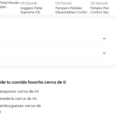
Pañal Recién
(19.22/und)
(13.75/und)
(22.50/und)
úper
Huggies Pañal
Pampers Pañales
Pañales Pampe
Suprema XG
Desechables Confort
Confort Sec X-
Sec Talla P
ide tu comida favorita cerca de ti
esayunos cerca de mi
anadería cerca de mi
amburguesas cerca de
i