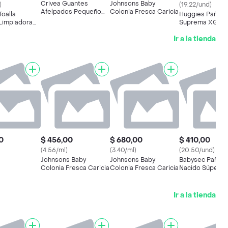
Crivea Guantes
Johnsons Baby
)
(19.22/und)
Afelpados Pequeño
Colonia Fresca Caricia
oalla
Huggies Pañal
6.5-7
Limpiadora
Suprema XG
Ir a la tienda
0
$ 456,00
$ 680,00
$ 410,00
(4.56/ml)
(3.40/ml)
(20.50/und)
Johnsons Baby
Johnsons Baby
Babysec Pañal 
Colonia Fresca Caricia
Colonia Fresca Caricia
Nacido Súper
Premium
Ir a la tienda