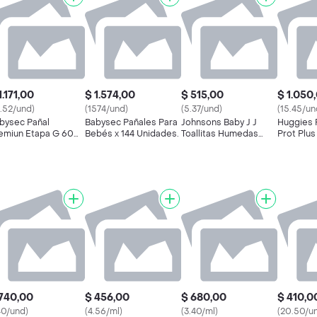
1.171,00
$ 1.574,00
$ 515,00
$ 1.050
9.52/und)
(1574/und)
(5.37/und)
(15.45/un
bysec Pañal
Babysec Pañales Para
Johnsons Baby J J
Huggies 
emiun Etapa G 60
Bebés x 144 Unidades.
Toallitas Humedas
Prot Plus
d +Obsequio
Dulces Suenos X96
allas Húmedas
740,00
$ 456,00
$ 680,00
$ 410,0
40/und)
(4.56/ml)
(3.40/ml)
(20.50/u