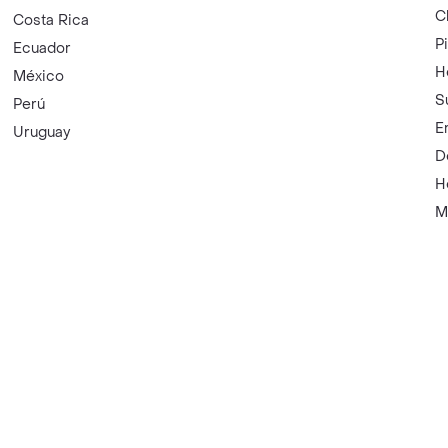
C
Costa Rica
P
Ecuador
H
México
S
Perú
E
Uruguay
D
H
M