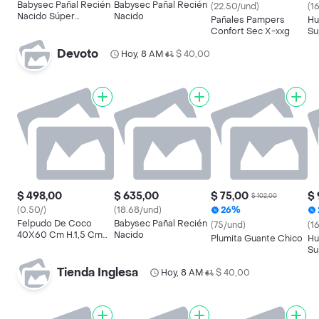
Babysec Pañal Recién
Babysec Pañal Recién
(22.50/und)
(1
Nacido Súper
Nacido
Pañales Pampers
Hu
Premium
Confort Sec X-xxg
Su
Devoto
Hoy, 8 AM
$ 40,00
•
$ 498,00
$ 635,00
$ 75,00
$ 
$ 102,00
(0.50/)
(18.68/und)
26%
Felpudo De Coco
Babysec Pañal Recién
(75/und)
(1
40X60 Cm H.1,5 Cm
Nacido
Plumita Guante Chico
Hu
Beware Of The Dog
Su
Tienda Inglesa
Hoy, 8 AM
$ 40,00
•