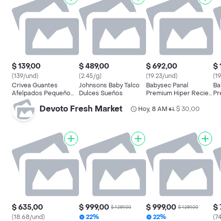
$ 139,00
$ 489,00
$ 692,00
$ 
(139/und)
(2.45/g)
(19.23/und)
(1
Crivea Guantes
Johnsons Baby Talco
Babysec Panal
Ba
Afelpados Pequeño
Dulces Sueños
Premium Hiper Recien
Pr
6.5-7
Nacido
Un
Devoto Fresh Market
Hoy, 8 AM
$ 30,00
To
•
$ 635,00
$ 999,00
$ 999,00
$ 
$ 1.289,00
$ 1.289,00
(18.68/und)
22%
22%
(7