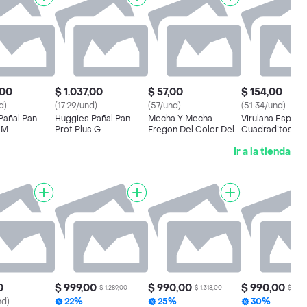
,00
$ 1.037,00
$ 57,00
$ 154,00
d)
(17.29/und)
(57/und)
(51.34/und)
Pañal Pan
Huggies Pañal Pan
Mecha Y Mecha
Virulana Esponj
 M
Prot Plus G
Fregon Del Color Del
Cuadraditos
Algodon Triple
Ir a la tienda
Duracion
0
$ 999,00
$ 990,00
$ 990,00
$ 1.289,00
$ 1.318,00
$ 1.40
nd)
22%
25%
30%